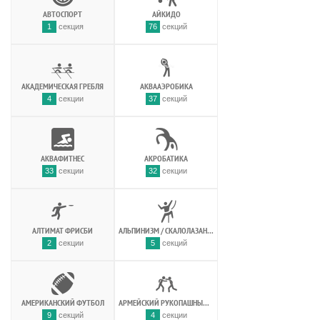
АВТОСПОРТ
АЙКИДО
1
секция
76
секций
АКАДЕМИЧЕСКАЯ ГРЕБЛЯ
АКВААЭРОБИКА
4
секции
37
секций
АКВАФИТНЕС
АКРОБАТИКА
33
секции
32
секции
АЛТИМАТ ФРИСБИ
АЛЬПИНИЗМ / СКАЛОЛАЗАНИЕ
2
секции
5
секций
АМЕРИКАНСКИЙ ФУТБОЛ
АРМЕЙСКИЙ РУКОПАШНЫЙ БОЙ
9
секций
4
секции