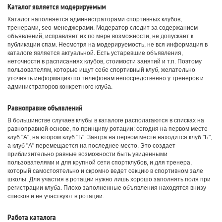
Каталог является модерируемым
Каталог наполняется администраторами спортивных клубов,
тренерами, seo-менеджерами. Модератор следит за содержанием
объявлений, исправляет их по мере возможности, не допускает к
публикации спам. Несмотря на модерируемость, не вся информация в
каталоге является актуальной. Есть устаревшие объявления,
неточности в расписаниях клубов, стоимости занятий и т.п. Поэтому
пользователям, которые ищут себе спортивный клуб, желательно
уточнять информацию по телефонам непосредственно у тренеров и
администраторов конкретного клуба.
Равноправие объявлений
В большинстве случаев клубы в каталоге располагаются в списках на
равноправной основе, по принципу ротации: сегодня на первом месте
клуб "А", на втором клуб "Б". Завтра на первом месте находится клуб "Б",
а клуб "А" перемещается на последнее место. Это создает
приблизительно равные возможности быть увиденными
пользователями и для крупной сети спортклубов, и для тренера,
который самостоятельно и скромно ведет секцию в спортивном зале
школы. Для участия в ротации нужно лишь хорошо заполнять поля при
регистрации клуба. Плохо заполненные объявления находятся внизу
списков и не участвуют в ротации.
Работа каталога