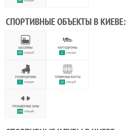
64
секции
СПОРТИВНЫЕ ОБЪЕКТЫ В КИЕВЕ:
БАССЕЙНЫ
КАРТОДРОМЫ
48
секций
2
секции
РОЛЛЕРДРОМЫ
ТЕННИСНЫЕ КОРТЫ
1
секция
10
секций
ТРЕНАЖЕРНЫЕ ЗАЛЫ
146
секций