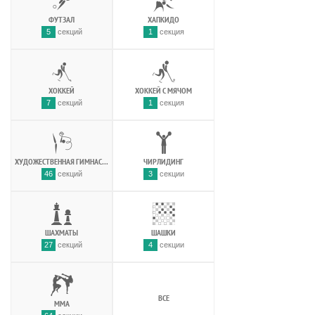
ФУТЗАЛ
ХАПКИДО
5
секций
1
секция
ХОККЕЙ
ХОККЕЙ С МЯЧОМ
7
секций
1
секция
ХУДОЖЕСТВЕННАЯ ГИМНАСТИКА
ЧИРЛИДИНГ
46
секций
3
секции
ШАХМАТЫ
ШАШКИ
27
секций
4
секции
ВСЕ
MMA