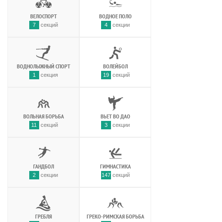
ВЕЛОСПОРТ
ВОДНОЕ ПОЛО
7
секций
4
секции
ВОДНОЛЫЖНЫЙ СПОРТ
ВОЛЕЙБОЛ
1
секция
19
секций
ВОЛЬНАЯ БОРЬБА
ВЬЕТ ВО ДАО
11
секций
3
секции
ГАНДБОЛ
ГИМНАСТИКА
2
секции
147
секций
ГРЕБЛЯ
ГРЕКО-РИМСКАЯ БОРЬБА