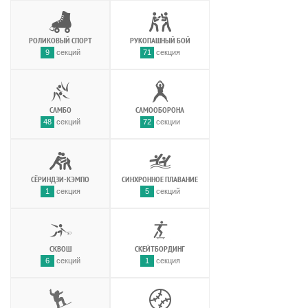
РОЛИКОВЫЙ СПОРТ
РУКОПАШНЫЙ БОЙ
9
секций
71
секция
САМБО
САМООБОРОНА
48
секций
72
секции
СЁРИНДЗИ-КЭМПО
СИНХРОННОЕ ПЛАВАНИЕ
1
секция
5
секций
СКВОШ
СКЕЙТБОРДИНГ
6
секций
1
секция