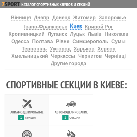
КАТАЛОГ СПОРТИВНЫХ КЛУБОВ И СЕКЦИЙ
Вінниця
Днепр
Донецк
Житомир
Запорожье
Киев
Івано-Франківськ
Кривой Рог
Кропивницкий
Луганск
Луцьк
Львів
Николаев
Одесса
Полтава
Рівне
Симферополь
Сумы
Тернопіль
Ужгород
Харьков
Херсон
Хмельницький
Черкассы
Чернигов
Чернівці
Другие города
СПОРТИВНЫЕ СЕКЦИИ В КИЕВЕ:
АВИАМОДЕЛИРОВАНИЕ
АВТОМОДЕЛИРОВАНИЕ
1
секция
2
секции