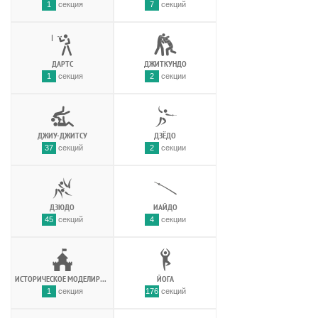
1
секция
7
секций
ДАРТС
ДЖИТКУНДО
1
секция
2
секции
ДЖИУ-ДЖИТСУ
ДЗЁДО
37
секций
2
секции
ДЗЮДО
ИАЙДО
45
секций
4
секции
ИСТОРИЧЕСКОЕ МОДЕЛИРОВАНИЕ
ЙОГА
1
секция
176
секций