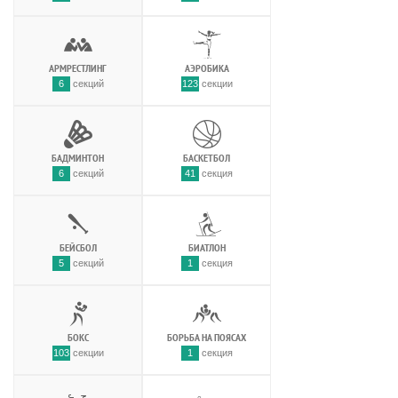
АРМРЕСТЛИНГ
АЭРОБИКА
6
секций
123
секции
БАДМИНТОН
БАСКЕТБОЛ
6
секций
41
секция
БЕЙСБОЛ
БИАТЛОН
5
секций
1
секция
БОКС
БОРЬБА НА ПОЯСАХ
103
секции
1
секция