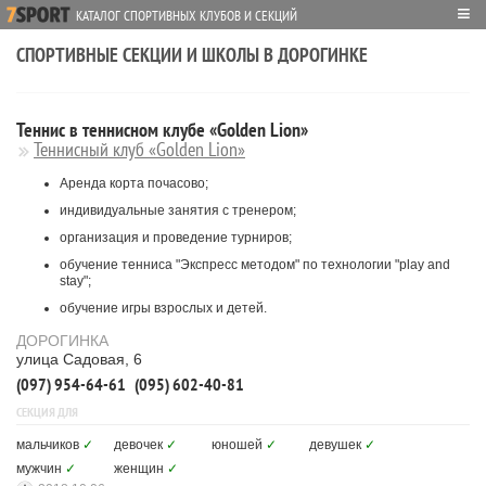
≡
КАТАЛОГ СПОРТИВНЫХ КЛУБОВ И СЕКЦИЙ
СПОРТИВНЫЕ СЕКЦИИ И ШКОЛЫ В ДОРОГИНКЕ
Теннис в теннисном клубе «Golden Lion»
Теннисный клуб «Golden Lion»
Аренда корта почасово;
индивидуальные занятия с тренером;
организация и проведение турниров;
обучение тенниса "Экспресс методом" по технологии "play аnd
stay";
обучение игры взрослых и детей.
ДОРОГИНКА
улица Садовая, 6
(097) 954-64-61
(095) 602-40-81
СЕКЦИЯ ДЛЯ
мальчиков
✓
девочек
✓
юношей
✓
девушек
✓
мужчин
✓
женщин
✓