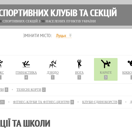
СПОРТИВНИХ КЛУБІВ ТА СЕКЦІЙ
0
СПОРТИВНИХ СЕКЦІЙ З
90
НАСЕЛЕНИХ ПУНКТІВ УКРАЇНИ
ЗМІНИТИ МІСТО:
Луцьк
КС
ГІМНАСТИКА
ДЗЮДО
ЙОГА
КАРАТЕ
КІКБ
1
4
1
5
3
ЛИ
8
ТЕНІСНІ КОРТИ
2
21
ФІТНЕС-КЛУБИ ТА ФІТНЕС-ЦЕНТРИ
8
КЛУБИ ЄДИНОБОРСТВ
7
КЦІЇ ТА ШКОЛИ