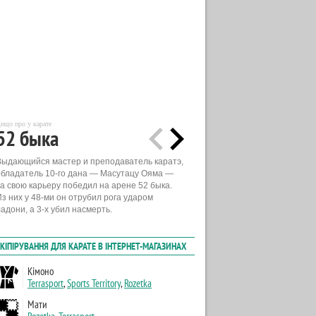
ещо про у карате
52 быка
Выдающийся мастер и преподаватель каратэ,
обладатель 10-го дана — Масутацу Ояма —
за свою карьеру победил на арене 52 быка.
Из них у 48-ми он отрубил рога ударом
адони, а 3-х убил насмерть.