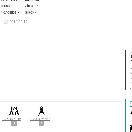
юнаків
✓
дівчат
✓
чоловіків
✓
жінок
✓
2018.09.10
Д
л
РУКОПАШНИЙ БІЙ
САМООБОРОНА
4
8