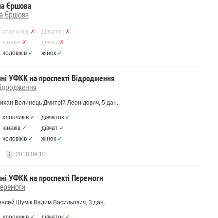
 на Єршова
на Єршова
хлопчиків
✗
дівчаток
✗
юнаків
✗
дівчат
✗
чоловіків
✓
жінок
✓
нні УФКК на проспекті Відродження
Відродження
шихан Волинець Дмитрій Леонідович, 5 дан.
хлопчиків
✓
дівчаток
✓
юнаків
✓
дівчат
✓
чоловіків
✓
жінок
✓
2018.09.10
нні УФКК на проспекті Перемоги
Перемоги
енсей Шумік Вадим Васильович, 3 дан.
хлопчиків
✓
дівчаток
✓