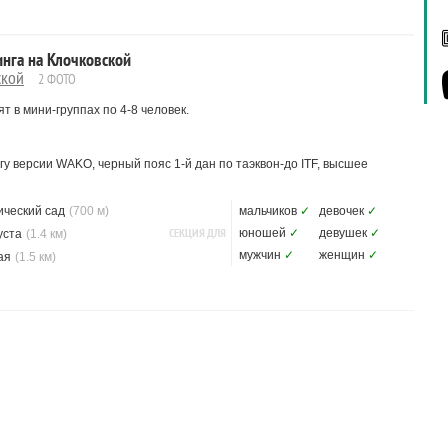
инга на Клочковской
ской
2 ФОТО
ят в мини-группах по 4-8 человек.
у версии WAKO, черный пояс 1-й дан по таэквон-до ITF, высшее
ический сад
(700 м)
мальчиков
✓
девочек
✓
СЕКЦИЯ ДЛЯ
юношей
✓
девушек
✓
уста
(1.4 км)
мужчин
✓
женщин
✓
ая
(1.5 км)