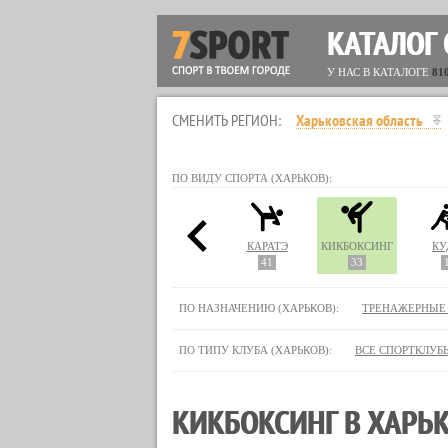
КАТАЛОГ
У НАС В КАТАЛОГЕ
81
СМЕНИТЬ РЕГИОН:
Харьковская область
ПО ВИДУ СПОРТА (ХАРЬКОВ):
ИСТОРИЧЕСКОЕ МОДЕЛИРОВАНИЕ
ЙОГА
КАПОЭЙРА
КАРАТЭ
КИКБОКСИНГ
КУ
62
16
41
33
ПО НАЗНАЧЕНИЮ (ХАРЬКОВ):
ТРЕНАЖЕРНЫЕ
ПО ТИПУ КЛУБА (ХАРЬКОВ):
ВСЕ СПОРТКЛУБ
КИКБОКСИНГ В ХАРЬК