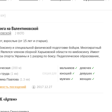
 км)
инга на Валентиновской
новской
2 ФОТО
т, взрослые (от 15 лет и старше).
кбоксингу и специальной физической подготовке бойцов. Многократный
 Являлся членом сборной Харьковской области по кикбоксингу. Имеет
а спорта Украины и 1 разряд по боксу. Педагогическое образование,
нческая
(200 м)
мальчиков
✓
девочек
✓
СЕКЦИЯ ДЛЯ
юношей
✓
девушек
✓
 труда
(1 км)
мужчин
✓
женщин
✓
мика Павлова
(1.3 км)
мость посещений
2017.12.27
СК «Артем»
терина Геннадиевна.