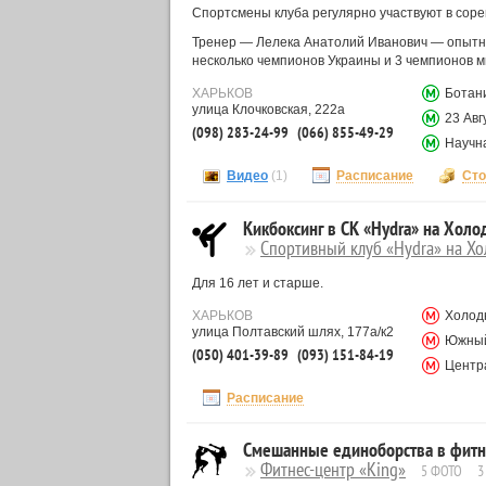
Спортсмены клуба регулярно участвуют в сорев
Тренер — Лелека Анатолий Иванович — опытный
несколько чемпионов Украины и 3 чемпионов ми
ХАРЬКОВ
Ботан
улица Клочковская, 222а
23 Авг
(098) 283-24-99
(066) 855-49-29
Научн
Видео
(1)
Расписание
Сто
Кикбоксинг в СК «Hydra» на Холо
Спортивный клуб «Hydra» на Хо
Для 16 лет и старше.
ХАРЬКОВ
Холод
улица Полтавский шлях, 177а/к2
Южный
(050) 401-39-89
(093) 151-84-19
Центр
Расписание
Смешанные единоборства в фитне
Фитнес-центр «King»
5 ФОТО
3