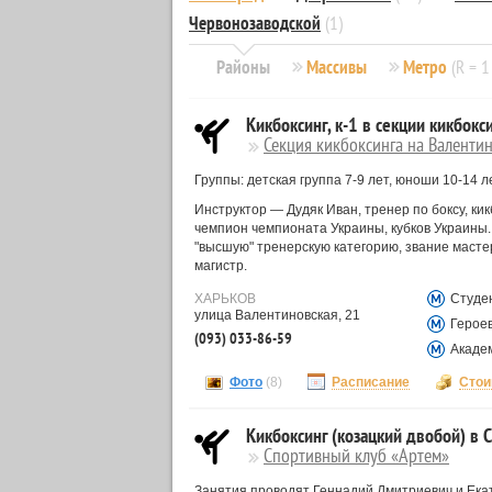
Червонозаводской
(1)
Районы
Массивы
Метро
(R = 1
Кикбоксинг, к-1 в секции кикбокс
Секция кикбоксинга на Валенти
Группы: детская группа 7-9 лет, юноши 10-14 ле
Инструктор — Дудяк Иван, тренер по боксу, ки
чемпион чемпионата Украины, кубков Украины.
"высшую" тренерскую категорию, звание мастер
магистр.
ХАРЬКОВ
Студе
улица Валентиновская, 21
Героев
(093) 033-86-59
Акаде
Фото
(8)
Расписание
Стои
Кикбоксинг (козацкий двобой) в 
Спортивный клуб «Артем»
Занятия проводят Геннадий Дмитриевич и Ека