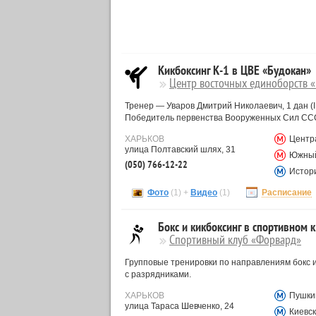
Кикбоксинг К-1 в ЦВЕ «Будокан»
Центр восточных единоборств 
Тренер — Уваров Дмитрий Николаевич, 1 дан (I
Победитель первенства Вооруженных Сил СС
ХАРЬКОВ
Центр
улица Полтавский шлях, 31
Южный
(050) 766-12-22
Истор
Фото
(1) +
Видео
(1)
Расписание
Бокс и кикбоксинг в спортивном
Спортивный клуб «Форвард»
Групповые тренировки по направлениям бокс и 
с разрядниками.
ХАРЬКОВ
Пушки
улица Тараса Шевченко, 24
Киевс