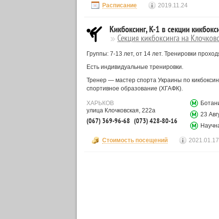
Расписание
2019.11.24
Кикбоксинг, K-1 в секции кикбокс
Секция кикбоксинга на Клочков
Группы: 7-13 лет, от 14 лет. Тренировки проход
Есть индивидуальные тренировки.
Тренер — мастер спорта Украины по кикбоксинг
спортивное образование (ХГАФК).
ХАРЬКОВ
Ботан
улица Клочковская, 222а
23 Авг
(067) 369-96-68
(073) 428-80-16
Научн
Стоимость посещений
2021.01.17