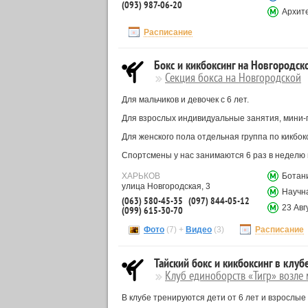
(093) 987-06-20
Архит
Расписание
Бокс и кикбоксинг на Новгородск
Секция бокса на Новгородской
Для мальчиков и девочек с 6 лет.
Для взрослых индивидуальные занятия, мини-гр
Для женского пола отдельная группа по кикбо
Спортсмены у нас занимаются 6 раз в неделю 
ХАРЬКОВ
Ботан
улица Новгородская, 3
Научн
(063) 580-45-35
(097) 844-05-12
23 Авг
(099) 615-30-70
Фото
(7) +
Видео
(3)
Расписание
Тайский бокс и кикбоксинг в клуб
Клуб единоборств «Тигр» возле
В клубе тренируются дети от 6 лет и взрослые