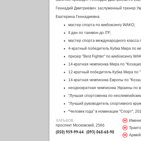
Геннадий Дмитриевич: заслуженный тренер Укр
Екатерина Геннадиевна:
мастер спорта по кикбоксингу WAKO;
II дан по таеквон-до ITF;
мастер спорта международного класса п
4-кратный победитель Кубка Мира по к
призер "Best Fighter" по кикбоксингу WA
14-кратная чемпионка Мира по "Козацко
12-кратный победитель Кубка Мира по "
14-кратная чемпионка Европы по "Коза
неоднократная чемпионка Украины по к
"Лучшая спортсменка по неолимпийским
"Лучший руководитель спортивного кружк
"Человек года" в номинации "Спорт", 201
ХАРЬКОВ
Имени 
проспект Московский, 256б
Тракт
(050) 959-99-64
(093) 068-68-98
Армей