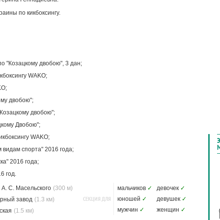
аины по кикбоксингу.
о "Козацкому двобою", 3 дан;
икбоксингу WAKO;
KO;
му двобою";
Козацкому двобою";
цкому Двобою";
икбоксингу WAKO;
 видам спорта" 2016 года;
а" 2016 года;
6 год.
А. С. Масельского
(300 м)
мальчиков
✓
девочек
✓
СЕКЦИЯ ДЛЯ
юношей
✓
девушек
✓
орный завод
(1.3 км)
мужчин
✓
женщин
✓
ская
(1.5 км)