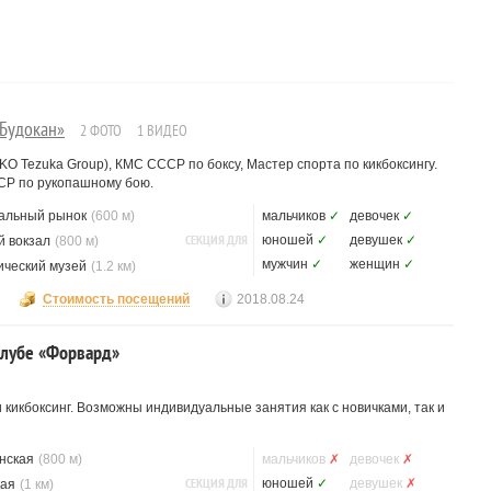
«Будокан»
2 ФОТО
1 ВИДЕО
KO Tezuka Group), КМС СССР по боксу, Мастер спорта по кикбоксингу.
СР по рукопашному бою.
альный рынок
(600 м)
мальчиков
✓
девочек
✓
СЕКЦИЯ ДЛЯ
юношей
✓
девушек
✓
 вокзал
(800 м)
мужчин
✓
женщин
✓
ический музей
(1.2 км)
Стоимость посещений
2018.08.24
 клубе «Форвард»
кикбоксинг. Возможны индивидуальные занятия как с новичками, так и
нская
(800 м)
мальчиков
✗
девочек
✗
СЕКЦИЯ ДЛЯ
юношей
✓
девушек
✗
кая
(1 км)