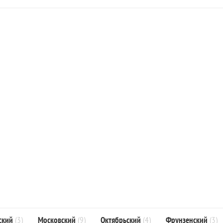
ский
(3)
Московский
(9)
Октябрьский
(4)
Фрунзенский
(3)