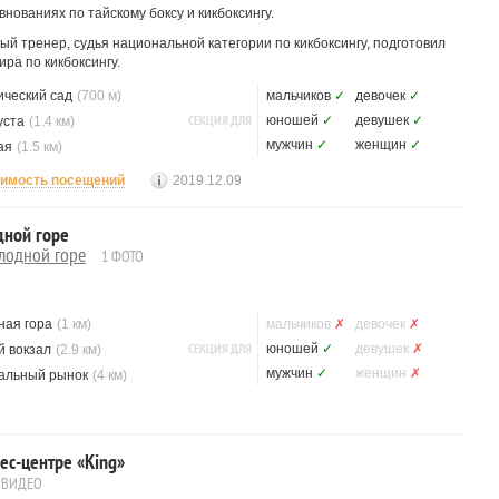
нованиях по тайскому боксу и кикбоксингу.
 тренер, судья национальной категории по кикбоксингу, подготовил
ра по кикбоксингу.
ический сад
(700 м)
мальчиков
✓
девочек
✓
СЕКЦИЯ ДЛЯ
юношей
✓
девушек
✓
уста
(1.4 км)
мужчин
✓
женщин
✓
ая
(1.5 км)
имость посещений
2019.12.09
дной горе
лодной горе
1 ФОТО
ная гора
(1 км)
мальчиков
✗
девочек
✗
СЕКЦИЯ ДЛЯ
юношей
✓
девушек
✗
 вокзал
(2.9 км)
мужчин
✓
женщин
✗
альный рынок
(4 км)
с-центре «King»
 ВИДЕО