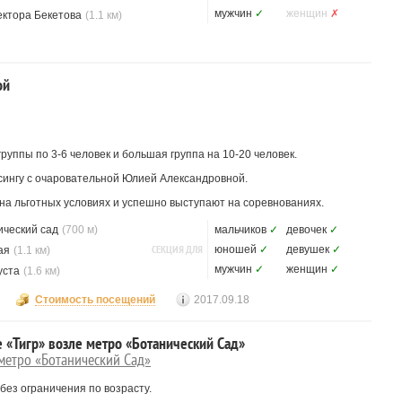
мужчин
✓
женщин
✗
ектора Бекетова
(1.1 км)
ой
уппы по 3-6 человек и большая группа на 10-20 человек.
ксингу с очаровательной Юлией Александровной.
на льготных условиях и успешно выступают на соревнованиях.
ический сад
(700 м)
мальчиков
✓
девочек
✓
СЕКЦИЯ ДЛЯ
юношей
✓
девушек
✓
ая
(1.1 км)
мужчин
✓
женщин
✓
уста
(1.6 км)
Стоимость посещений
2017.09.18
е «Тигр» возле метро «Ботанический Сад»
 метро «Ботанический Сад»
 без ограничения по возрасту.