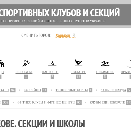
 СПОРТИВНЫХ КЛУБОВ И СЕКЦИЙ
00
СПОРТИВНЫХ СЕКЦИЙ ИЗ
90
НАСЕЛЕННЫХ ПУНКТОВ УКРАИНЫ
СМЕНИТЬ ГОРОД:
Харьков
ДО
ЛЕГКАЯ АТЛЕТИКА
НАСТОЛЬНЫЙ ТЕННИС
ПИЛАТЕС
ПЛАВАНИЕ
1
1
7
63
5
 ЗАЛЫ
84
БАССЕЙНЫ
11
ТЕННИСНЫЕ КОРТЫ
1
ЗАЛЫ БИЛЬЯРДА
5
Ы
339
ФИТНЕС-КЛУБЫ И ФИТНЕС-ЦЕНТРЫ
63
КЛУБЫ ЕДИНОБОРСТВ
17
ОВЕ. СЕКЦИИ И ШКОЛЫ