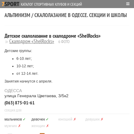
≡
КАТАЛОГ СПОРТИВНЫХ КЛУБОВ И СЕКЦИЙ
АЛЬПИНИЗМ / СКАЛОЛАЗАНИЕ В ОДЕССЕ. СЕКЦИИ И ШКОЛЫ
Детское скалолазание в скалодроме «ShelRocks»
Скалодром «ShelRocks»
6 ФОТО
Детские группы:
6-10 лет;
10-12 лет;
от 12-14 лет.
Занятия начнутся с апреля.
ОДЕССА
улица Генерала Цветаева, 3/5к2
(063) 875-01-61
СЕКЦИЯ ДЛЯ
мальчиков
✓
девочек
✓
юношей
✗
девушек
✗
мужчин
✗
женщин
✗