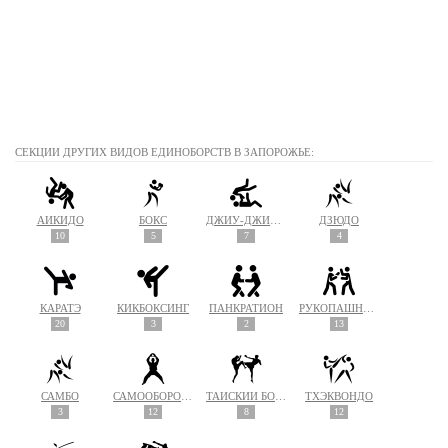
СЕКЦИИ ДРУГИХ ВИДОВ ЕДИНОБОРСТВ В ЗАПОРОЖЬЕ:
АЙКИДО
БОКС
ДЖИУ-ДЖИТСУ
ДЗЮДО
10
5
7
4
КАРАТЭ
КИКБОКСИНГ
ПАНКРАТИОН
РУКОПАШНЫЙ БОЙ
20
3
2
13
САМБО
САМООБОРОНА
ТАЙСКИЙ БОКС (МУАЙ ТАЙ)
ТХЭКВОНДО
3
12
8
12