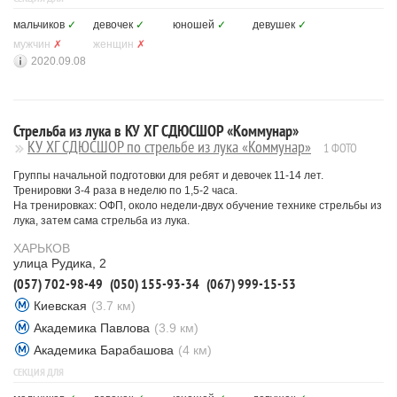
мальчиков
✓
девочек
✓
юношей
✓
девушек
✓
мужчин
✗
женщин
✗
2020.09.08
Стрельба из лука в КУ ХГ СДЮСШОР «Коммунар»
КУ ХГ СДЮСШОР по стрельбе из лука «Коммунар»
1 ФОТО
Группы начальной подготовки для ребят и девочек 11-14 лет.
Тренировки 3-4 раза в неделю по 1,5-2 часа.
На тренировках: ОФП, около недели-двух обучение технике стрельбы из
лука, затем сама стрельба из лука.
ХАРЬКОВ
улица Рудика, 2
(057) 702-98-49
(050) 155-93-34
(067) 999-15-53
Киевская
(3.7 км)
Академика Павлова
(3.9 км)
Академика Барабашова
(4 км)
СЕКЦИЯ ДЛЯ