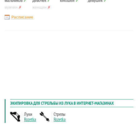
мальчиков
✓
девочек
✓
юношей
✓
девушек
✓
мужчин
✗
женщин
✗
Расписание