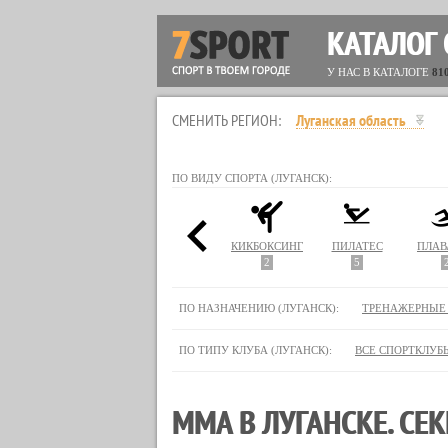
КАТАЛОГ
У НАС В КАТАЛОГЕ
81
СМЕНИТЬ РЕГИОН:
Луганская область
ПО ВИДУ СПОРТА (ЛУГАНСК):
ЮДО
ЙОГА
КАРАТЭ
КИКБОКСИНГ
ПИЛАТЕС
ПЛАВ
9
3
2
5
ПО НАЗНАЧЕНИЮ (ЛУГАНСК):
ТРЕНАЖЕРНЫЕ
ПО ТИПУ КЛУБА (ЛУГАНСК):
ВСЕ СПОРТКЛУБ
MMA В ЛУГАНСКЕ. СЕ