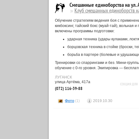
Смешанные единоборства на ул. 
Клуб смешанных единоборств на
Обучение стратегиям ведения боя с применен
кикбоксинг, тайский бокс (муай-тай), вольная и
включены программы подготовки:
ударная техника (удары кулаками, локтя
борцовская техника в стойке (броски, те
борьба в партере (болевые и удушающи
Тренировки со спаррингами и без. Мини-группы
обучение с 0-го уровня. Экипировка — бесплат
ЛУГАНСК
улица Артёма, 417а
СЕКЦИЯ ДЛЯ
(072) 116-39-88
Фото
(1)
2019.10.30