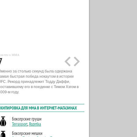
ое-что о MMA
7
Именно за столько секунд была одержана
самая быстрая победа нокаутом в истории
UFC. Рекорд принадлежит Тодду Даффи,
поставившему его в поединке с Тимом Хэгом в
009-м году.