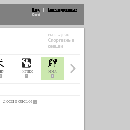
Вход
Зарегистрироваться
Guest
ВЫ В РАЗДЕЛЕ
Спортивные
секции
ШУ
ФИТНЕС
MMA
1
8
1
ДЮСШ И СДЮШОР
1