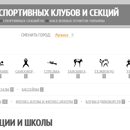
 СПОРТИВНЫХ КЛУБОВ И СЕКЦИЙ
00
СПОРТИВНЫХ СЕКЦИЙ ИЗ
90
НАСЕЛЕННЫХ ПУНКТОВ УКРАИНЫ
СМЕНИТЬ ГОРОД:
Луганск
АНИЕ
САМООБОРОНА
СТРЕЛЬБА
ТАЙСКИЙ БОКС (МУАЙ ТАЙ)
ТХЭКВОНДО
У
2
1
1
5
1
 ЗАЛЫ
9
БАССЕЙНЫ
2
Ы
20
ФИТНЕС-КЛУБЫ И ФИТНЕС-ЦЕНТРЫ
8
КЛУБЫ ЕДИНОБОРСТВ
7
КЦИИ И ШКОЛЫ