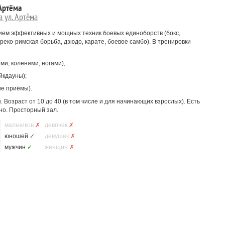
Артёма
 ул. Артёма
ием эффективных и мощных техник боевых единоборств (бокс,
 греко-римская борьба, дзюдо, карате, боевое самбо). В тренировки
ми, коленями, ногами);
йкдауны);
е приёмы).
. Возраст от 10 до 40 (в том числе и для начинающих взрослых). Есть
но. Просторный зал.
мальчиков
✗
девочек
✗
юношей
✓
девушек
✗
мужчин
✓
женщин
✗