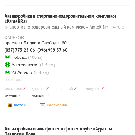
Аквааэробика в спортивно-оздоровительном комплексе
«PanteRRa»
Спортивно-оздоровительный комплекс «PanteRRa»
4 ФОТО
ХАРЬКОВ
проспект Людвига Свободы, 60
(057) 773-25-06
(096) 999-37-60
Победа
(400 м)
Алексеевская
(1.6 км)
23 Августа
(3.4 км)
СЕКЦИЯ ДЛЯ
мальчиков
✗
девочек
✗
юношей
✗
девушек
✗
мужчин
✓
женщин
✓
Фото
(8)
Расписание
Аквааэробика и аквафитнес в фитнес-клубе «Аура» на
Павловом Поле