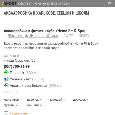
≡
КАТАЛОГ СПОРТИВНЫХ КЛУБОВ И СЕКЦИЙ
АКВААЭРОБИКА В ХАРЬКОВЕ. СЕКЦИИ И ШКОЛЫ
Аквааэробика в фитнес-клубе «Nemo Fit & Spa»
Фитнес-клуб «Nemo Fit & Spa»
12 ФОТО
1 ВИДЕО
Важно отметить, что занятия аквааэробикой в «Nemo Fit & Spa»
проходит в бассейне с морской водой.
ХАРЬКОВ
улица Сумская, 35
(057) 700-33-99
Госпром
(500 м)
Университет
(600 м)
Архитектора Бекетова
(900 м)
СЕКЦИЯ ДЛЯ
мальчиков
✓
девочек
✓
юношей
✓
девушек
✓
мужчин
✓
женщин
✓
Расписание