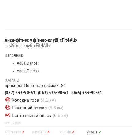
Аква-фітнес у фітнес-клубі «Fit4All»
Фітнес-клуб «Fit4All»
Напрямки:
Aqua Dance;
Aqua Fitness.
ХАРКІВ
проспект Ново-Баварський, 91
(067) 333-90-61
(063) 333-90-61
(066) 333-90-61
Холодна гора
(4.1 км)
Південний вокзал
(5.6 км)
Центральний ринок
(6.5 км)
СЕКЦІЯ ДЛЯ
хлопчиків
✗
дівчаток
✗
юнаків
✗
дівчат
✓