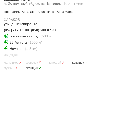
Фитнес-клуб «Аура» на Павловом Поле
1 ФОТО
Программы: Aqua Step, Aqua Fitness, Aqua Mama.
ХАРЬКОВ
улица Шекспира, 1а
(057) 717-18-00
(050) 300-82-82
Ботанический сад
(500 м)
23 Августа
(1000 м)
Научная
(1.8 км)
СЕКЦИЯ ДЛЯ
мальчиков
✗
девочек
✗
юношей
✗
девушек
✓
мужчин
✗
женщин
✓