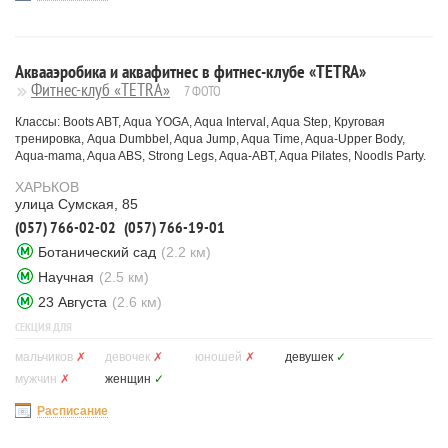
Аквааэробика и аквафитнес в фитнес-клубе «TETRA»
Фитнес-клуб «TETRA»
7 ФОТО
Классы: Boots ABT, Aqua YOGA, Aqua Interval, Aqua Step, Круговая
тренировка, Aqua Dumbbel, Aqua Jump, Aqua Time, Aqua-Upper Body,
Aqua-mama, Aqua ABS, Strong Legs, Aqua-ABT, Aqua Pilates, Noodls Party.
ХАРЬКОВ
улица Сумская, 85
(057) 766-02-02
(057) 766-19-01
Ботанический сад
(2.2 км)
Научная
(2.5 км)
23 Августа
(2.6 км)
СЕКЦИЯ ДЛЯ
мальчиков
✗
девочек
✗
юношей
✗
девушек
✓
мужчин
✗
женщин
✓
Расписание