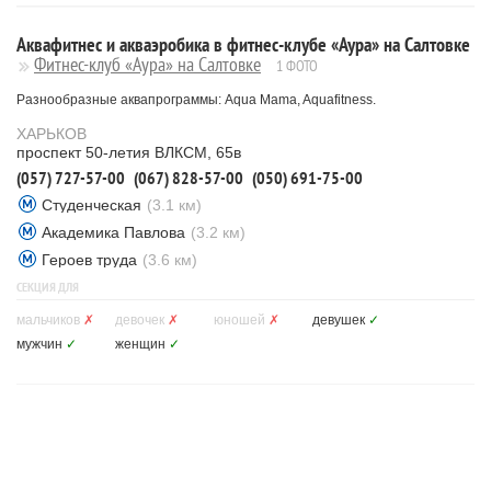
Аквафитнес и акваэробика в фитнес-клубе «Аура» на Салтовке
Фитнес-клуб «Аура» на Салтовке
1 ФОТО
Разнообразные аквапрограммы: Aqua Mama, Aquafitness.
ХАРЬКОВ
проспект 50-летия ВЛКСМ, 65в
(057) 727-57-00
(067) 828-57-00
(050) 691-75-00
Студенческая
(3.1 км)
Академика Павлова
(3.2 км)
Героев труда
(3.6 км)
СЕКЦИЯ ДЛЯ
мальчиков
✗
девочек
✗
юношей
✗
девушек
✓
мужчин
✓
женщин
✓