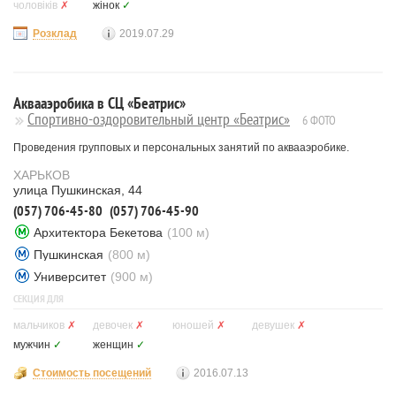
чоловіків
✗
жінок
✓
Розклад
2019.07.29
Аквааэробика в СЦ «Беатрис»
Спортивно-оздоровительный центр «Беатрис»
6 ФОТО
Проведения групповых и персональных занятий по аквааэробике.
ХАРЬКОВ
улица Пушкинская, 44
(057) 706-45-80
(057) 706-45-90
Архитектора Бекетова
(100 м)
Пушкинская
(800 м)
Университет
(900 м)
СЕКЦИЯ ДЛЯ
мальчиков
✗
девочек
✗
юношей
✗
девушек
✗
мужчин
✓
женщин
✓
Стоимость посещений
2016.07.13