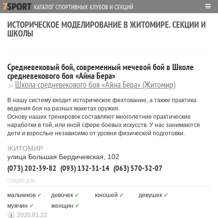
≡
КАТАЛОГ СПОРТИВНЫХ КЛУБОВ И СЕКЦИЙ
ИСТОРИЧЕСКОЕ МОДЕЛИРОВАНИЕ В ЖИТОМИРЕ. СЕКЦИИ И
ШКОЛЫ
Средневековый бой, современный мечевой бой в Школе
средневекового боя «Айна Бера»
Школа средневекового боя «Айна Бера» (Житомир)
В нашу систему входит историческое фехтование, а также практика
ведения боя на разных макетах оружия.
Основу наших тренировок составляют многолетние практические
наработки в той, или иной сфере боевых искусств. У нас занимаются
дети и взрослые независимо от уровня физической подготовки.
ЖИТОМИР
улица Большая Бердичевская, 102
(073) 202-39-82
(093) 132-31-14
(063) 570-32-07
СЕКЦИЯ ДЛЯ
мальчиков
✓
девочек
✓
юношей
✓
девушек
✓
мужчин
✓
женщин
✓
2020.01.22