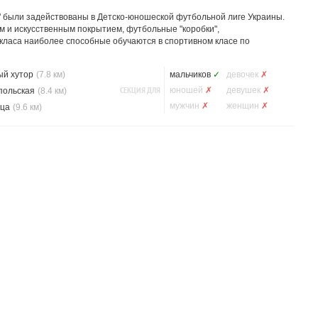
" были задействованы в Детско-юношеской футбольной лиге Украины.
ым и искусственным покрытием, футбольные "коробки",
о класа наиболее способные обучаются в спортивном класе по
ый хутор
(7.8 км)
мальчиков
✓
девочек
✗
СЕКЦИЯ ДЛЯ
юношей
✗
девушек
✗
польская
(8.4 км)
мужчин
✗
женщин
✗
ца
(9.6 км)