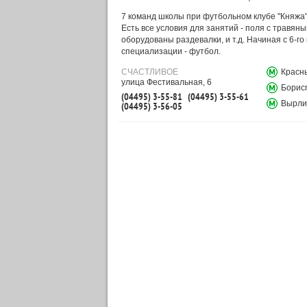
7 команд школы при футбольном клубе "Княжа
Есть все условия для занятий - поля с травян
оборудованы раздевалки, и т.д. Начиная с 6-г
специализации - футбол.
СЧАСТЛИВОЕ
Красн
улица Фестивальная, 6
Борис
(04495) 3-55-81
(04495) 3-55-61
Вырли
(04495) 3-56-05