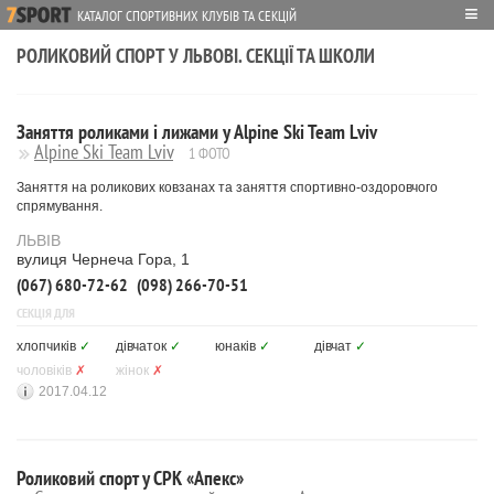
≡
КАТАЛОГ СПОРТИВНИХ КЛУБІВ ТА СЕКЦІЙ
РОЛИКОВИЙ СПОРТ У ЛЬВОВІ. СЕКЦІЇ ТА ШКОЛИ
Заняття роликами і лижами у Alpine Ski Team Lviv
Alpine Ski Team Lviv
1 ФОТО
Заняття на роликових ковзанах та заняття спортивно-оздоровчого
спрямування.
ЛЬВІВ
вулиця Чернеча Гора, 1
(067) 680-72-62
(098) 266-70-51
СЕКЦІЯ ДЛЯ
хлопчиків
✓
дівчаток
✓
юнаків
✓
дівчат
✓
чоловіків
✗
жінок
✗
2017.04.12
Роликовий спорт у СРК «Апекс»