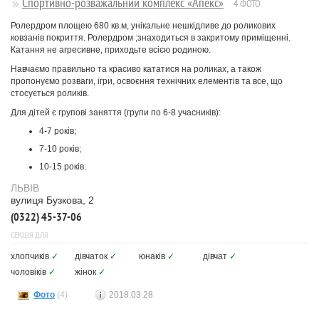
Спортивно-розважальний комплекс «Апекс»
4 ФОТО
Ролердром площею 680 кв.м, унікальне нешкідливе до роликових
ковзанів покриття. Ролердром ;знаходиться в закритому приміщенні.
Катання не агресивне, приходьте всією родиною.
Навчаємо правильно та красиво кататися на роликах, а також
пропонуємо розваги, ігри, освоєння технічних елементів та все, що
стосується роликів.
Для дітей є групові заняття (групи по 6-8 учасників):
4-7 років;
7-10 років;
10-15 років.
ЛЬВІВ
вулиця Бузкова, 2
(0322) 45-37-06
СЕКЦІЯ ДЛЯ
хлопчиків
✓
дівчаток
✓
юнаків
✓
дівчат
✓
чоловіків
✓
жінок
✓
Фото
(4)
2018.03.28