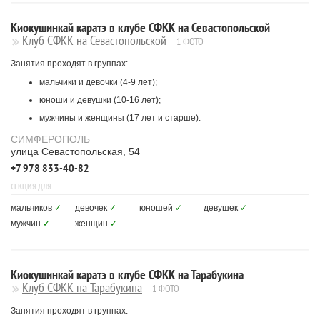
Киокушинкай каратэ в клубе СФКК на Севастопольской
Клуб СФКК на Севастопольской
1 ФОТО
Занятия проходят в группах:
мальчики и девочки (4-9 лет);
юноши и девушки (10-16 лет);
мужчины и женщины (17 лет и старше).
СИМФЕРОПОЛЬ
улица Севастопольская, 54
+7 978 833-40-82
СЕКЦИЯ ДЛЯ
мальчиков
✓
девочек
✓
юношей
✓
девушек
✓
мужчин
✓
женщин
✓
Киокушинкай каратэ в клубе СФКК на Тарабукина
Клуб СФКК на Тарабукина
1 ФОТО
Занятия проходят в группах: