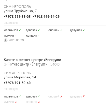
СИМФЕРОПОЛЬ
улица Трубаченко, 7
+7 978 222-55-05
+7 918 449-94-29
СЕКЦИЯ ДЛЯ
мальчиков
✓
девочек
✓
юношей
✓
девушек
✓
мужчин
✓
женщин
✓
2020.01.29
Карате в фитнес-центре «Energym»
Фитнес-центр «Energym»
1 ФОТО
СИМФЕРОПОЛЬ
улица Морозова, 14
+7 978 791-30-40
СЕКЦИЯ ДЛЯ
мальчиков
✓
девочек
✓
юношей
✗
девушек
✗
мужчин
✗
женщин
✗