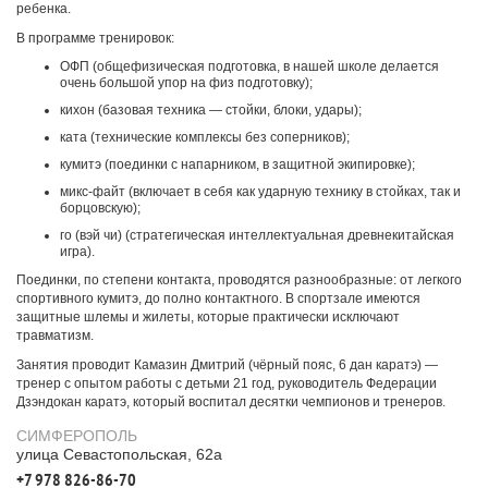
ребенка.
В программе тренировок:
ОФП (общефизическая подготовка, в нашей школе делается
очень большой упор на физ подготовку);
кихон (базовая техника — стойки, блоки, удары);
ката (технические комплексы без соперников);
кумитэ (поединки с напарником, в защитной экипировке);
микс-файт (включает в себя как ударную технику в стойках, так и
борцовскую);
го (вэй чи) (стратегическая интеллектуальная древнекитайская
игра).
Поединки, по степени контакта, проводятся разнообразные: от легкого
спортивного кумитэ, до полно контактного. В спортзале имеются
защитные шлемы и жилеты, которые практически исключают
травматизм.
Занятия проводит Камазин Дмитрий (чёрный пояс, 6 дан каратэ) —
тренер с опытом работы с детьми 21 год, руководитель Федерации
Дзэндокан каратэ, который воспитал десятки чемпионов и тренеров.
СИМФЕРОПОЛЬ
улица Севастопольская, 62а
+7 978 826-86-70