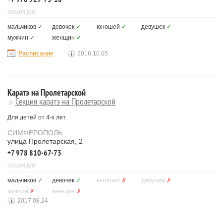
СЕКЦИЯ ДЛЯ
мальчиков
✓
девочек
✓
юношей
✓
девушек
✓
мужчин
✓
женщин
✓
Расписание
2016.10.05
Каратэ на Пролетарской
Секция каратэ на Пролетарской
Для детей от 4-х лет.
СИМФЕРОПОЛЬ
улица Пролетарская, 2
+7 978 810-67-73
СЕКЦИЯ ДЛЯ
мальчиков
✓
девочек
✓
юношей
✗
девушек
✗
мужчин
✗
женщин
✗
2017.08.24