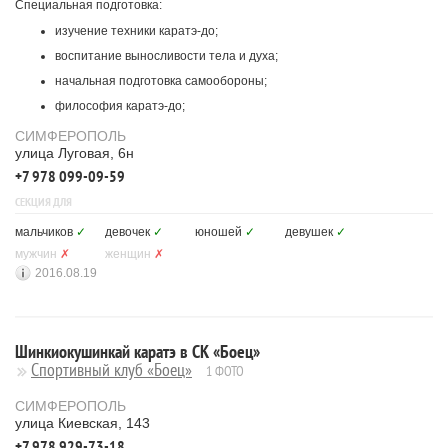
Специальная подготовка:
изучение техники каратэ-до;
воспитание выносливости тела и духа;
начальная подготовка самообороны;
философия каратэ-до;
СИМФЕРОПОЛЬ
улица Луговая, 6н
+7 978 099-09-59
СЕКЦИЯ ДЛЯ
мальчиков
✓
девочек
✓
юношей
✓
девушек
✓
мужчин
✗
женщин
✗
2016.08.19
Шинкиокушинкай каратэ в СК «Боец»
Спортивный клуб «Боец»
1 ФОТО
СИМФЕРОПОЛЬ
улица Киевская, 143
+7 978 929-73-18