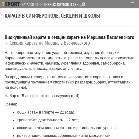
≡
КАТАЛОГ СПОРТИВНЫХ КЛУБОВ И СЕКЦИЙ
КАРАТЭ В СИМФЕРОПОЛЕ. СЕКЦИИ И ШКОЛЫ
Киокушинкай карате в секции каратэ на Маршала Василевского
Секция каратэ на Маршала Василевского
На тренировках: изучение ударной техники, изучение болевых и
борцовских элементов, гимнастика, развитие морально-психологических
и физических качеств, набивка, укрепления здоровья, самооборона,
индивидуальный подход к каждому ученику.
За пределами тренировок по желанию: участие в соревнованиях с
последующим получением спортивных разрядов, сборах, аттестациях
на пояс (кю).
Набор от 5 лет (в некоторых случаях от 4).
Тренер:
общий стаж в спорте — 22 года;
тренерская деятельность — 7 лет;
соспитаны чемпионы местного и регионального уровня;
призёр национальных соревнований по киокусинкай;