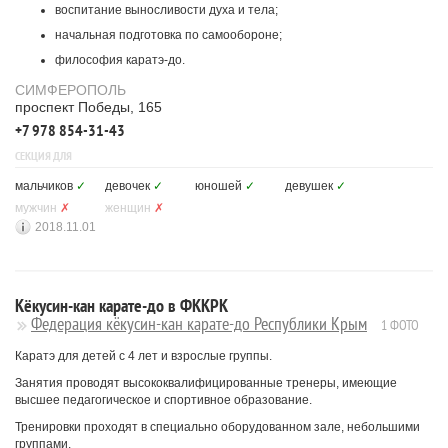
воспитание выносливости духа и тела;
начальная подготовка по самообороне;
философия каратэ-до.
СИМФЕРОПОЛЬ
проспект Победы, 165
+7 978 854-31-43
СЕКЦИЯ ДЛЯ
мальчиков
✓
девочек
✓
юношей
✓
девушек
✓
мужчин
✗
женщин
✗
2018.11.01
Кёкусин-кан карате-до в ФККРК
Федерация кёкусин-кан карате-до Республики Крым
1 ФОТО
Каратэ для детей с 4 лет и взрослые группы.
Занятия проводят высококвалифицированные тренеры, имеющие
высшее педагогическое и спортивное образование.
Тренировки проходят в специально оборудованном зале, небольшими
группами.