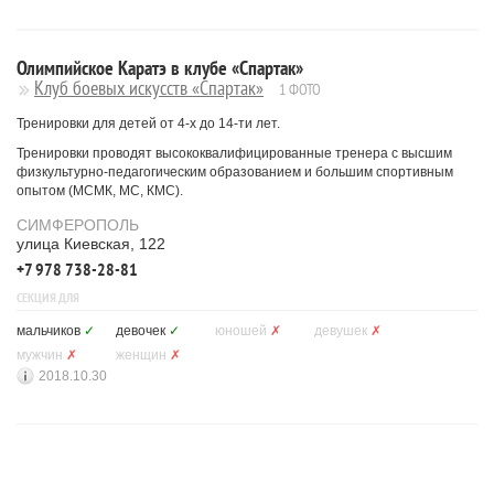
Олимпийское Каратэ в клубе «Спартак»
Клуб боевых искусств «Спартак»
1 ФОТО
Тренировки для детей от 4-х до 14-ти лет.
Тренировки проводят высококвалифицированные тренера с высшим
физкультурно-педагогическим образованием и большим спортивным
опытом (МСМК, МС, КМС).
СИМФЕРОПОЛЬ
улица Киевская, 122
+7 978 738-28-81
СЕКЦИЯ ДЛЯ
мальчиков
✓
девочек
✓
юношей
✗
девушек
✗
мужчин
✗
женщин
✗
2018.10.30