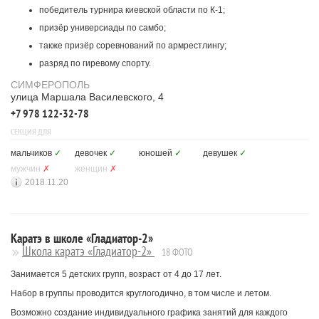
победитель турнира киевской области по К-1;
призёр универсиады по самбо;
также призёр соревнований по армрестлингу;
разряд по гиревому спорту.
СИМФЕРОПОЛЬ
улица Маршала Василевского, 4
+7 978 122-32-78
СЕКЦИЯ ДЛЯ
мальчиков
✓
девочек
✓
юношей
✓
девушек
✓
мужчин
✗
женщин
✗
2018.11.20
Каратэ в школе «Гладиатор-2»
Школа каратэ «Гладиатор-2»
18 ФОТО
Занимается 5 детских групп, возраст от 4 до 17 лет.
Набор в группы проводится круглогодично, в том числе и летом.
Возможно создание индивидуального графика занятий для каждого