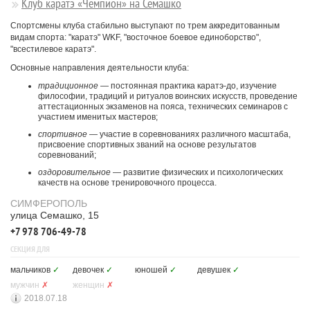
Клуб каратэ «Чемпион» на Семашко
Спортсмены клуба стабильно выступают по трем аккредитованным
видам спорта: "каратэ" WKF, "восточное боевое единоборство",
"всестилевое каратэ".
Основные направления деятельности клуба:
традиционное
— постоянная практика каратэ-до, изучение
философии, традиций и ритуалов воинских искусств, проведение
аттестационных экзаменов на пояса, технических семинаров с
участием именитых мастеров;
спортивное
— участие в соревнованиях различного масштаба,
присвоение спортивных званий на основе результатов
соревнований;
оздоровительное
— развитие физических и психологических
качеств на основе тренировочного процесса.
СИМФЕРОПОЛЬ
улица Семашко, 15
+7 978 706-49-78
СЕКЦИЯ ДЛЯ
мальчиков
✓
девочек
✓
юношей
✓
девушек
✓
мужчин
✗
женщин
✗
2018.07.18