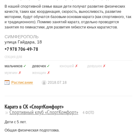
В нашей спортивной семье ваши дети получат развитие физических
качеств, таких как: координация, скорость, выносливость, развитие
моторики, будут обучатся базовым основам каратэ (как спортивного, так
и традиционного). Помимо занятий каратэ, отдельно проводятся
занятия по гимнастики, для развития гибкости юных каратистов.
СИМФЕРОПОЛЬ
улица Гайдара, 18
+7 978 706-49-78
СЕКЦИЯ ДЛЯ
мальчиков
✓
девочек
✓
юношей
✗
девушек
✗
мужчин
✗
женщин
✗
Расписание
2018.07.18
Каратэ в СК «СпортКомфорт»
Спортивный клуб «СпортКомфорт»
4 ФОТО
Дети с 5 лет.
Общая физическая подготовка.