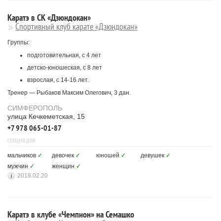
Каратэ в СК «Дзюндокан»
Спортивный клуб карате «Дзюндокан»
Группы:
подготовительная, с 4 лет
детско-юношеская, с 8 лет
взрослая, с 14-16 лет.
Тренер — Рыбаков Максим Олегович, 3 дан.
СИМФЕРОПОЛЬ
улица Кечкеметская, 15
+7 978 065-01-87
СЕКЦИЯ ДЛЯ
мальчиков
✓
девочек
✓
юношей
✓
девушек
✓
мужчин
✓
женщин
✓
2018.02.20
Каратэ в клубе «Чемпион» на Семашко