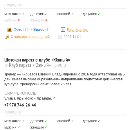
СЕКЦИЯ ДЛЯ
мальчиков
✓
девочек
✓
юношей
✓
девушек
✓
мужчин
✗
женщин
✗
Фото
(19) +
Видео
(1)
Расписание
Стоимость посещений
2021.11.01
Шотокан каратэ в клубе «Южный»
Клуб каратэ «Южный»
3 ФОТО
Тренер — Кирбатов Евгений Владимирович: с 2016 года аттестован на 5
дан, имеет высшее образование- направление подготовки физическая
культура, тренерский опыт более 25 лет.
СИМФЕРОПОЛЬ
улица Крымской правды, 4
+7 978 746-26-46
СЕКЦИЯ ДЛЯ
мальчиков
✓
девочек
✓
юношей
✓
девушек
✓
мужчин
✓
женщин
✓