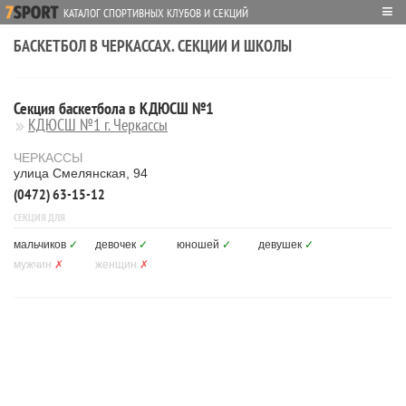
≡
КАТАЛОГ СПОРТИВНЫХ КЛУБОВ И СЕКЦИЙ
БАСКЕТБОЛ В ЧЕРКАССАХ. СЕКЦИИ И ШКОЛЫ
Секция баскетбола в КДЮСШ №1
КДЮСШ №1 г. Черкассы
ЧЕРКАССЫ
улица Смелянская, 94
(0472) 63-15-12
СЕКЦИЯ ДЛЯ
мальчиков
✓
девочек
✓
юношей
✓
девушек
✓
мужчин
✗
женщин
✗