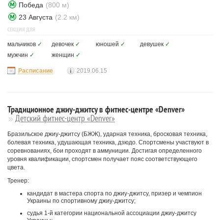
Победа
(800 м)
23 Августа
(2.2 км)
СЕКЦИЯ ДЛЯ
мальчиков
✓
девочек
✓
юношей
✓
девушек
✓
мужчин
✓
женщин
✓
Расписание
2019.06.15
Традиционное джиу-джитсу в фитнес-центре «Denver»
Детский фитнес-центр «Denver»
Бразильское джиу-джитсу (БЖЖ), ударная техника, бросковая техника,
болевая техника, удушающая техника, дзюдо. Спортсмены участвуют в
соревнованиях, бои проходят в аммуниции. Достигая определенного
уровня квалификации, спортсмен получает пояс соответствующего
цвета.
Тренер:
кандидат в мастера спорта по джиу-джитсу, призер и чемпион
Украины по спортивному джиу-джитсу;
судья 1-й категории национальной ассоциации джиу-джитсу