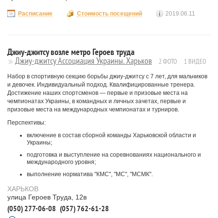
Расписание
Стоимость посещений
2019.06.11
Джиу-джитсу возле метро Героев труда
Джиу-джитсу Ассоциация Украины. Харьков
2 ФОТО
1 ВИДЕО
Набор в спортивную секцию борьбы джиу-джитсу с 7 лет, для мальчиков
и девочек. Индивидуальный подход. Квалифицированные тренера.
Достижение наших спортсменов — первые и призовые места на
чемпионатах Украины, в командных и личных зачетах, первые и
призовые места на международных чемпионатах и турниров.
Перспективы:
включение в состав сборной команды Харьковской области и
Украины;
подготовка и выступление на соревнованиях национального и
международного уровня;
выполнение норматива "КМС", "МС", "МСМК".
ХАРЬКОВ
улица Героев Труда, 12в
(050) 277-06-08
(057) 762-61-28