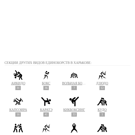
СЕКЦИИ ДРУГИХ ВИДОВ ЕДИНОБОРСТВ В ХАРЬКОВЕ:
АЙКИДО
БОКС
ВОЛЬНАЯ БОРЬБА
ДЗЮДО
31
36
7
12
КАПОЭЙРА
КАРАТЭ
КИКБОКСИНГ
КУДО
16
41
33
1