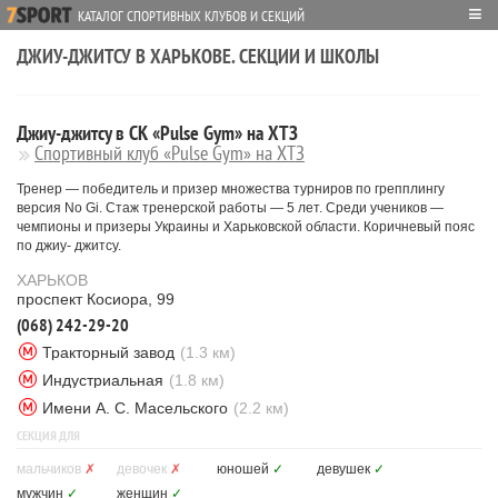
≡
КАТАЛОГ СПОРТИВНЫХ КЛУБОВ И СЕКЦИЙ
ДЖИУ-ДЖИТСУ В ХАРЬКОВЕ. СЕКЦИИ И ШКОЛЫ
Джиу-джитсу в СК «Pulse Gym» на ХТЗ
Спортивный клуб «Pulse Gym» на ХТЗ
Тренер — победитель и призер множества турниров по грепплингу
версия No Gi. Стаж тренерской работы — 5 лет. Среди учеников —
чемпионы и призеры Украины и Харьковской области. Коричневый пояс
по джиу- джитсу.
ХАРЬКОВ
проспект Косиора, 99
(068) 242-29-20
Тракторный завод
(1.3 км)
Индустриальная
(1.8 км)
Имени А. С. Масельского
(2.2 км)
СЕКЦИЯ ДЛЯ
мальчиков
✗
девочек
✗
юношей
✓
девушек
✓
мужчин
✓
женщин
✓