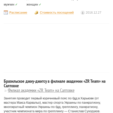
мужчин
✓
женщин
✓
Расписание
Стоимость посещений
2016.12.27
Бразильское джиу-джитсу в филиале академии «ZR Team» на
Салтовке
Филиал академии «ZR Team» на Салтовке
Занятия проводит первый коричневый пояс по бдд в Харькове (от
мастера Макса Карвальо), мастер спорта Украины по панкратиону,
многократный чемпион Украины по бдд, грепплингу, панкратиону,
участник чемпионата мира по грепплингу — Станислав Сухоруков.