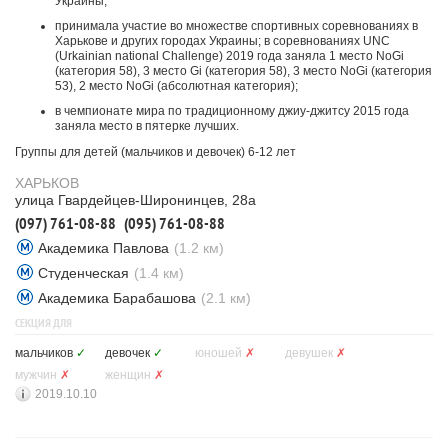
Украины;
принимала участие во множестве спортивных соревнованиях в
Харькове и других городах Украины; в соревнованиях UNC
(Urkainian national Challenge) 2019 года заняла 1 место NoGi
(категория 58), 3 место Gi (категория 58), 3 место NoGi (категория
53), 2 место NoGi (абсолютная категория);
в чемпионате мира по традиционному джиу-джитсу 2015 года
заняла место в пятерке лучших.
Группы для детей (мальчиков и девочек) 6-12 лет
ХАРЬКОВ
улица Гвардейцев-Широнинцев, 28а
(097) 761-08-88
(095) 761-08-88
Академика Павлова
(1.2 км)
Студенческая
(1.4 км)
Академика Барабашова
(2.1 км)
СЕКЦИЯ ДЛЯ
мальчиков
✓
девочек
✓
юношей
✗
девушек
✗
мужчин
✗
женщин
✗
2019.10.10