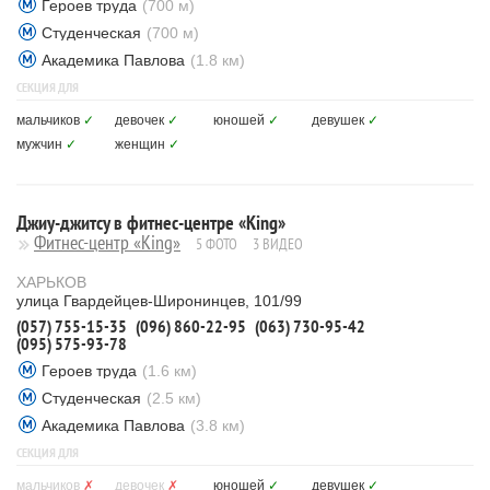
Героев труда
(700 м)
Студенческая
(700 м)
Академика Павлова
(1.8 км)
СЕКЦИЯ ДЛЯ
мальчиков
✓
девочек
✓
юношей
✓
девушек
✓
мужчин
✓
женщин
✓
Джиу-джитсу в фитнес-центре «King»
Фитнес-центр «King»
5 ФОТО
3 ВИДЕО
ХАРЬКОВ
улица Гвардейцев-Широнинцев, 101/99
(057) 755-15-35
(096) 860-22-95
(063) 730-95-42
(095) 575-93-78
Героев труда
(1.6 км)
Студенческая
(2.5 км)
Академика Павлова
(3.8 км)
СЕКЦИЯ ДЛЯ
мальчиков
✗
девочек
✗
юношей
✓
девушек
✓