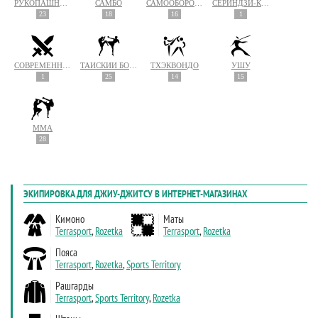
РУКОПАШНЫЙ БОЙ
САМБО
САМООБОРОНА
СЁРИНДЗИ-КЭМПО
23
18
16
1
СОВРЕМЕННЫЙ МЕЧЕВОЙ БОЙ
ТАЙСКИЙ БОКС (МУАЙ ТАЙ)
ТХЭКВОНДО
УШУ
1
25
14
15
MMA
28