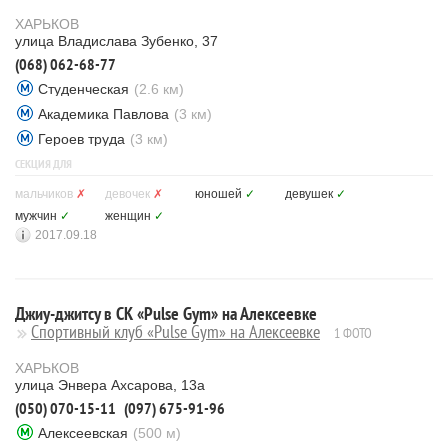
ХАРЬКОВ
улица Владислава Зубенко, 37
(068) 062-68-77
Студенческая
(2.6 км)
Академика Павлова
(3 км)
Героев труда
(3 км)
СЕКЦИЯ ДЛЯ
мальчиков
✗
девочек
✗
юношей
✓
девушек
✓
мужчин
✓
женщин
✓
2017.09.18
Джиу-джитсу в СК «Pulse Gym» на Алексеевке
Спортивный клуб «Pulse Gym» на Алексеевке
1 ФОТО
ХАРЬКОВ
улица Энвера Ахсарова, 13а
(050) 070-15-11
(097) 675-91-96
Алексеевская
(500 м)