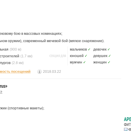
ековому бою в массовых номинациях;
ьном оружии), современный мечевой бой (мягкое снаряжение).
льная
(900 м)
мальчиков
✓
девочек
✓
СЕКЦИЯ ДЛЯ
юношей
✓
девушек
✓
строителей
(1.7 км)
мужчин
✓
женщин
✓
лургов
(2.8 км)
мость посещений
2018.03.22
rus»
s»
ужии (спортивные макеты);
АР
ФИТ