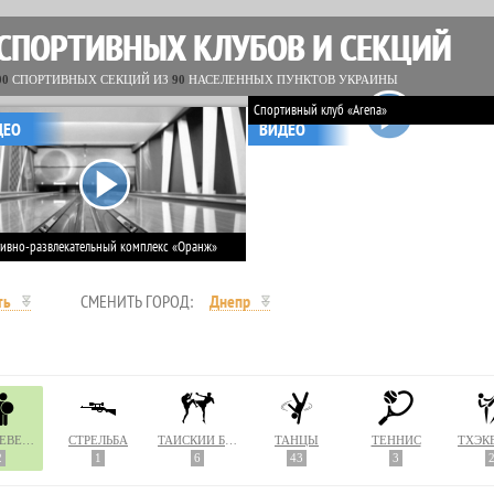
 СПОРТИВНЫХ КЛУБОВ И СЕКЦИЙ
00
СПОРТИВНЫХ СЕКЦИЙ ИЗ
90
НАСЕЛЕННЫХ ПУНКТОВ УКРАИНЫ
Спортивный клуб «Arena»
ДЕО
ВИДЕО
ивно-развлекательный комплекс «Оранж»
ть
СМЕНИТЬ ГОРОД:
Днепр
СРЕДНЕВЕКОВЫЙ БОЙ
СТРЕЛЬБА
ТАЙСКИЙ БОКС (МУАЙ ТАЙ)
ТАНЦЫ
ТЕННИС
ТХЭК
2
1
6
43
3