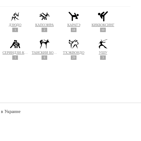
ДЗЮДО
КАПОЭЙРА
КАРАТЭ
КИКБОКСИНГ
1
2
18
10
СЁРИНДЗИ-КЭМПО
ТАЙСКИЙ БОКС (МУАЙ ТАЙ)
ТХЭКВОНДО
УШУ
1
6
29
3
 в Украине