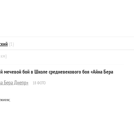
ский
(1)
 км)
й мечевой бой в Школе средневекового боя «Айна Бера
на Бера Днепр»
18 ФОТО
ужием;