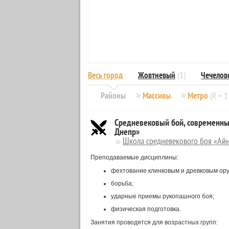
Весь город
Жовтневый
(1)
Чечелов
Районы
Массивы
Метро
(R = 1
Средневековый бой, современны
Днепр»
Школа средневекового боя «Ай
Преподаваемые дисциплины:
фехтование клинковым и древковым ор
борьба;
ударные приемы рукопашного боя;
физическая подготовка.
Занятия проводятся для возрастных групп: