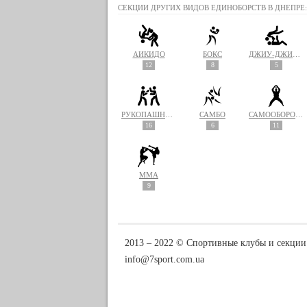
СЕКЦИИ ДРУГИХ ВИДОВ ЕДИНОБОРСТВ В ДНЕПРЕ:
АЙКИДО
БОКС
ДЖИУ-ДЖИТСУ
12
8
5
РУКОПАШНЫЙ БОЙ
САМБО
САМООБОРОНА
16
6
11
MMA
9
2013 ‒ 2022 © Спортивные клубы и секции
info@7sport.com.ua