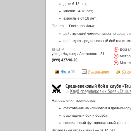
дети 6-13 лет;
юноши 14-18 лет;
взрослые от 18 лет.
Тренер — Ростанов Илья:
действующий чемпион мира по среднев
преподает средневековый бой (на стал
ДНЕПР
Вокза
улица Надежды Алексеенко, 21
Метро
(099) 427-90-20
Метал
Фото
(6)
Расписание
Стои
Средневековый бой в клубе «Tau
Клуб средевековых боев «Tauru
Направления тренировок:
фехтование на клинковом и древком ор
рукопашный бой и борьба;
специальный функциональный тренинг.
Возрастные ограничения — от 14 лет.