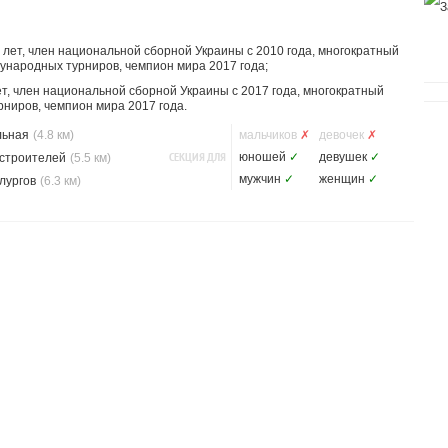
лет, член национальной сборной Украины с 2010 года, многократный
ународных турниров, чемпион мира 2017 года;
, член национальной сборной Украины с 2017 года, многократный
ниров, чемпион мира 2017 года.
льная
(4.8 км)
мальчиков
✗
девочек
✗
СЕКЦИЯ ДЛЯ
юношей
✓
девушек
✓
строителей
(5.5 км)
мужчин
✓
женщин
✓
лургов
(6.3 км)