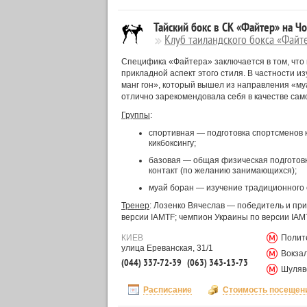
Тайский бокс в СК «Файтер» на Ч
Клуб таиландского бокса «Файт
Специфика «Файтера» заключается в том, что 
прикладной аспект этого стиля. В частности 
манг гон», который вышел из направления «му
отлично зарекомендовала себя в качестве са
Группы
:
спортивная — подготовка спортсменов к
кикбоксингу;
базовая — общая физическая подготовка
контакт (по желанию занимающихся);
муай боран — изучение традиционного с
Тренер
: Лозенко Вячеслав — победитель и при
версии IAMTF; чемпион Украины по версии IAM
КИЕВ
Полит
улица Ереванская, 31/1
Вокза
(044) 337-72-39
(063) 343-13-73
Шуляв
Расписание
Стоимость посещен