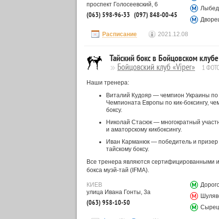
проспект Голосеевский, 6
Лыбед
(063) 598-96-33
(097) 848-00-45
Дворец
Расписание
2021.12.08
Тайский бокс в Бойцовском клубе
Бойцовский клуб «Viper»
1 ФОТ
Наши тренера:
Виталий Кудояр — чемпион Украины по т
Чемпионата Европы по кик-боксингу, че
боксу.
Николай Стасюк — многократный участн
и аматорскому кикбоксингу.
Иван Карманюк — победитель и призер г
тайскому боксу.
Все тренера являются сертифицированными и
бокса муэй-тай (IFMA).
КИЕВ
Дорог
улица Ивана Гонты, 3а
Шуляв
(063) 958-10-50
Сыре