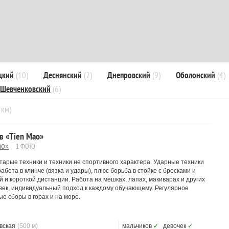
цкий
(10)
Деснянский
(2)
Днепровский
(9)
Оболонский
(4)
Шевченковский
(6)
 км)
в «Tien Mao»
ao»
1 ФОТО
тарые техники и техники не спортивного характера. Ударные техники
 работа в клинче (вязка и удары), плюс борьба в стойке с бросками и
 и короткой дистанции. Работа на мешках, лапах, макиварах и других
век, индивидуальный подход к каждому обучающему. Регулярное
е сборы в горах и на море.
вская
(500 м)
мальчиков
✓
девочек
✓