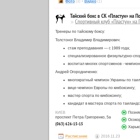
Фото
(3) +
Видео
(1)
Тайский бокс в СК «Пластун» на П
Спортивный клуб «Пластун» на 
Тренеры по тайскому боксу:
Толстоног Владимир Владимирович:
стаж преподавания — с 1989 года;
специализированное физкультурно-спо
воспитал многих спортсменов - чемпионо
Андрей Огородниченко:
многократный чемпион Украины по таил
вице-чемпион Европы по кикбоксингу;
мастер спорта по кикбоксингу;
кандидат в мастера спорта по таиландс
КИЕВ
Позня
проспект Петра Григоренко, 5а
Осоко
(063) 626-15-15
Харьк
Расписание
2016.11.23