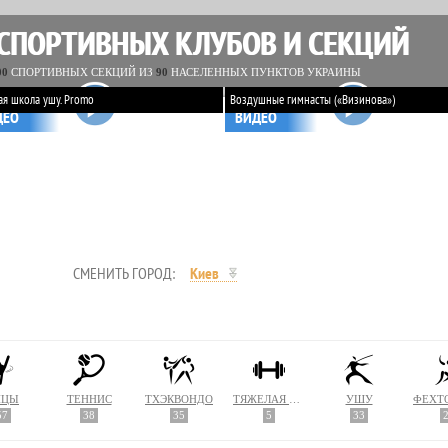
 СПОРТИВНЫХ КЛУБОВ И СЕКЦИЙ
00
СПОРТИВНЫХ СЕКЦИЙ ИЗ
90
НАСЕЛЕННЫХ ПУНКТОВ УКРАИНЫ
ая школа ушу. Promo
Воздушные гимнасты («Визинова»)
ДЕО
ВИДЕО
СМЕНИТЬ ГОРОД:
Киев
НЦЫ
ТЕННИС
ТХЭКВОНДО
ТЯЖЕЛАЯ АТЛЕТИКА
УШУ
57
38
35
5
33