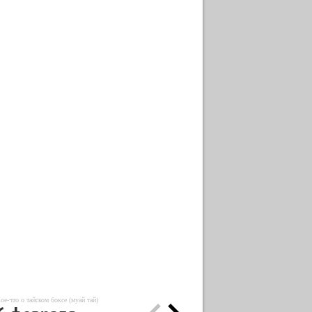
ое-что о тайском боксе (муай тай)