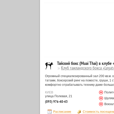
Тайский бокс (Muai Thai) в клубе
Клуб таиландского бокса «Legat
Огромный специализированный зал 200 кв.м. 
татами, боксерский ринг на помосте, груши, 1
комфортно отрабатывать технику даже большо
КИЕВ
Полит
улица Полевая, 21
Шуляв
(093) 976-40-43
Вокза
Расписание
Стоимость посещен