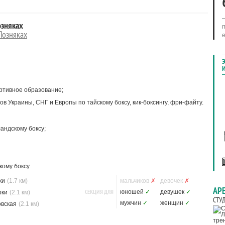
озняках
Позняках
ртивное образование;
в Украины, СНГ и Европы по тайскому боксу, кик-боксингу, фри-файту.
андскому боксу;
кому боксу.
ки
(1.7 км)
мальчиков
✗
девочек
✗
АР
СЕКЦИЯ ДЛЯ
юношей
✓
девушек
✓
рки
(2.1 км)
СТУ
мужчин
✓
женщин
✓
овская
(2.1 км)