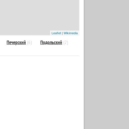
Leaflet
|
Wikimedia
Печерский
(6)
Подольский
(2)