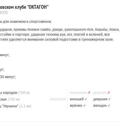
овском клубе "ОКТАГОН"
 ФОТО
а для новичком и спортсменов.
ударов, приемы боевое самбо, дзюдо, рукопашного боя, борьбы, бокса,
 стойке и партере, ударная техника рук, ног, локтей и коленей, все
тиях уделяется внимание силовой подготовке в тренажерном зале.
минут;
ут;
-30 минут;
ы народов
(700 м)
мальчиков
✗
девочек
✗
СЕКЦИЯ ДЛЯ
юношей
✓
девушек
✓
ская
(700 м)
мужчин
✓
женщин
✓
 "Украина"
(1.1 км)