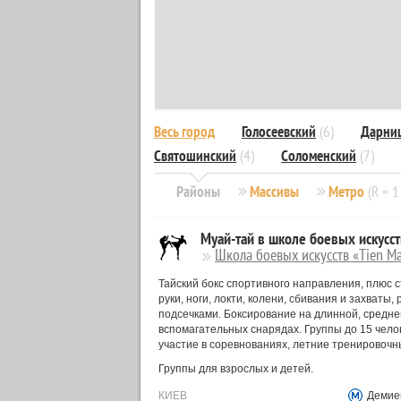
Весь город
Голосеевский
(6)
Дарни
Святошинский
(4)
Соломенский
(7)
Районы
Массивы
Метро
(R = 1
Муай-тай в школе боевых искусст
Школа боевых искусств «Tien M
Тайский бокс спортивного направления, плюс с
руки, ноги, локти, колени, сбивания и захваты,
подсечками. Боксирование на длинной, средней
вспомагательных снарядах. Группы до 15 чело
участие в соревнованиях, летние тренировочны
Группы для взрослых и детей.
КИЕВ
Демие