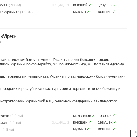
СЕКЦИЯ ДЛЯ
юношей
✓
девушек
✓
ская
(700 м)
мужчин
✓
женщин
✓
 "Украина"
(1.3 км)
 «Viper»
О
аиландскому боксу, чемпион Украины по кик-боксингу, призер
мпион Украины по фри-файту, МС по кик-боксингу, МС по таиландскому
ик первенств и чемпионата Украины по тайландскому боксу (муей-тай)
ородских и республиканских турниров и первенств по кик-боксингу и
нструкторами Украинской национальной федерации таиландского
ожичи
(1.1 км)
мальчиков
✓
девочек
✓
СЕКЦИЯ ДЛЯ
юношей
✓
девушек
✓
ская
(1.1 км)
мужчин
✓
женщин
✓
ц
(1.6 км)
К