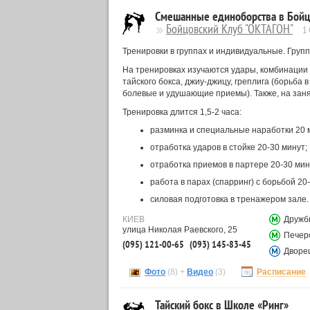
Смешанные единоборства в Бойц
Бойцовский Клуб "ОКТАГОН"
1
Тренировки в группах и индивидуальные. Групп
На тренировках изучаются удары, комбинации 
тайского бокса, джиу-джицу, греплига (борьба в
болевые и удушающие приемы). Также, на заня
Тренировка длится 1,5-2 часа:
разминка и специальные наработки 20 
отработка ударов в стойке 20-30 минут;
отработка приемов в партере 20-30 мин
работа в парах (спарринг) с борьбой 20
силовая подготовка в тренажером зале.
КИЕВ
Дружб
улица Николая Раевского, 25
Печер
(095) 121-00-65
(093) 145-83-45
Дворец
Фото
(8) +
Видео
(3)
Расписание
Тайский бокс в Школе «Ринг»