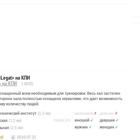
 «Legat» на КПИ
» на КПИ
1 ФОТО
оснащенный всем необходимым для тренировок. Весь зал застелен
 сторона зала полностью оснащена зеркалами, что дает возможность
му количеству людей.
ехнический институт
(1.2 км)
мальчиков
✗
девочек
✗
СЕКЦИЯ ДЛЯ
юношей
✓
девушек
✓
ская
(1.2 км)
мужчин
✓
женщин
✓
льная
(2.5 км)
ий
2016.07.21