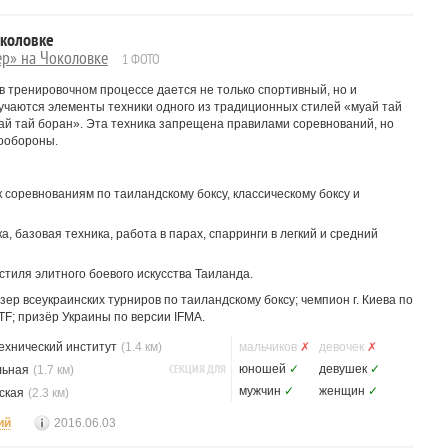
околовке
ер» на Чоколовке
1 ФОТО
в тренировочном процессе дается не только спортивный, но и
изучаются элементы техники одного из традиционных стилей «муай тай
ай тай боран». Эта техника запрещена правилами соревнований, но
мообороны.
 соревнованиям по таиландскому боксу, классическому боксу и
, базовая техника, работа в парах, спарринги в легкий и средний
тиля элитного боевого искусства Таиланда.
зер всеукраинских турниров по таиландскому боксу; чемпион г. Киева по
TF; призёр Украины по версии IFMA.
ехнический институт
(1.4 км)
мальчиков
✗
девочек
✗
СЕКЦИЯ ДЛЯ
юношей
✓
девушек
✓
льная
(1.7 км)
мужчин
✓
женщин
✓
ская
(2.3 км)
ий
2016.06.03