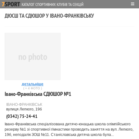
≡
КАТАЛОГ СПОРТИВНИХ КЛУБІВ ТА СЕКЦІЙ
ДЮСШ ТА СДЮШОР У ІВАНО-ФРАНКІВСЬКУ
no photo
детальніше
( + 4 ФОТО )
Івано-Франківська СДЮШОР №1
ІВАНО-ФРАНКІВСЬК
вулиця Лепкого, 19б
(0342) 75-24-41
Івано-Франківська спеціалізована дитячо-юнацька школа олімпійського
резерву №1 зі спортивної гімнастики проводить заняття на вул. Лепкого,
19б, неподалік ЗОШ №11. Станіславська дитяча школа була...