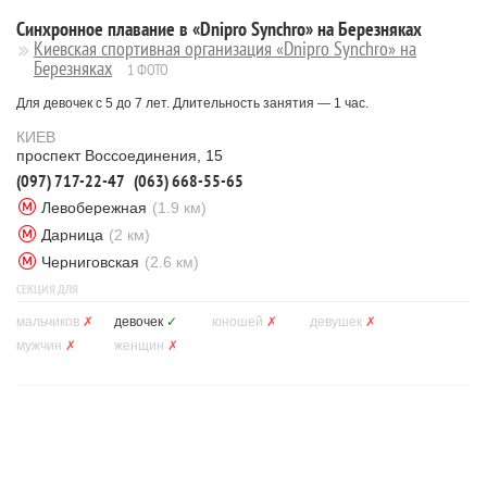
Синхронное плавание в «Dnipro Synchro» на Березняках
Киевская спортивная организация «Dnipro Synchro» на
Березняках
1 ФОТО
Для девочек с 5 до 7 лет. Длительность занятия — 1 час.
КИЕВ
проспект Воссоединения, 15
(097) 717-22-47
(063) 668-55-65
Левобережная
(1.9 км)
Дарница
(2 км)
Черниговская
(2.6 км)
СЕКЦИЯ ДЛЯ
мальчиков
✗
девочек
✓
юношей
✗
девушек
✗
мужчин
✗
женщин
✗