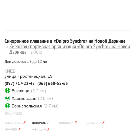
Синхронное плавание в «Dnipro Synchro» на Новой Дарнице
Киевская спортивная организация «Dnipro Synchro» на Новой
Дарнице
1 ФОТО
Для девочек с 7 до 12 лет.
КИЕВ
улица Тростянецкая, 19
(097) 717-22-47
(063) 668-55-65
Вырлица
(2.2 км)
Харьковская
(2.5 км)
Бориспольская
(2.7 км)
СЕКЦИЯ ДЛЯ
мальчиков
✗
девочек
✓
юношей
✗
девушек
✗
мужчин
✗
женщин
✗