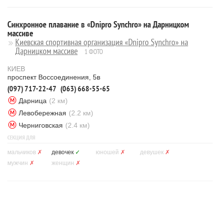
Синхронное плавание в «Dnipro Synchro» на Дарницком
массиве
Киевская спортивная организация «Dnipro Synchro» на
Дарницком массиве
1 ФОТО
КИЕВ
проспект Воссоединения, 5в
(097) 717-22-47
(063) 668-55-65
Дарница
(2 км)
Левобережная
(2.2 км)
Черниговская
(2.4 км)
СЕКЦИЯ ДЛЯ
мальчиков
✗
девочек
✓
юношей
✗
девушек
✗
мужчин
✗
женщин
✗