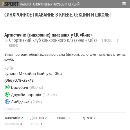
≡
КАТАЛОГ СПОРТИВНЫХ КЛУБОВ И СЕКЦИЙ
СИНХРОННОЕ ПЛАВАНИЕ В КИЕВЕ. СЕКЦИИ И ШКОЛЫ
Артистичне (синхронне) плавання у СК «Київ»
Спортивний клуб синхронного плавання «Київ»
1 ФОТО
1
ВІДЕО
Види програм: обов'язкова програма (фігури), соло, дует, мікс-дует, група,
комбі.
КИЇВ
вулиця Михайла Бойчука, 36а
(066) 078-35-78
Видубичі
(900 м)
Дружби народів
(1.3 км)
Либідська
(2 км)
СЕКЦІЯ ДЛЯ
хлопчиків
✓
дівчаток
✓
юнаків
✓
дівчат
✓
чоловіків
✗
жінок
✗