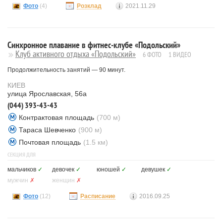
Фото
(4)
Розклад
2021.11.29
Синхронное плавание в фитнес-клубе «Подольский»
Клуб активного отдыха «Подольский»
6 ФОТО
1 ВИДЕО
Продолжительность занятий — 90 минут.
КИЕВ
улица Ярославская, 56а
(044) 393-43-43
Контрактовая площадь
(700 м)
Тараса Шевченко
(900 м)
Почтовая площадь
(1.5 км)
СЕКЦИЯ ДЛЯ
мальчиков
✓
девочек
✓
юношей
✓
девушек
✓
мужчин
✗
женщин
✗
Фото
(12)
Расписание
2016.09.25