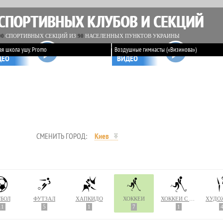
 СПОРТИВНЫХ КЛУБОВ И СЕКЦИЙ
00
СПОРТИВНЫХ СЕКЦИЙ ИЗ
90
НАСЕЛЕННЫХ ПУНКТОВ УКРАИНЫ
ая школа ушу. Promo
Воздушные гимнасты («Визинова»)
ДЕО
ВИДЕО
СМЕНИТЬ ГОРОД:
Киев
БОЛ
ФУТЗАЛ
ХАПКИДО
ХОККЕЙ
ХОККЕЙ С МЯЧОМ
11
5
1
7
1