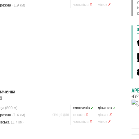
чоловіків
✗
жінок
✗
ережна
(1.9 км)
АР
маченка
а
«ГУР
ця
(800 м)
хлопчиків
✓
дівчаток
✓
СЕКЦІЯ ДЛЯ
юнаків
✗
дівчат
✗
ережна
(1.4 км)
чоловіків
✗
жінок
✗
івська
(1.7 км)