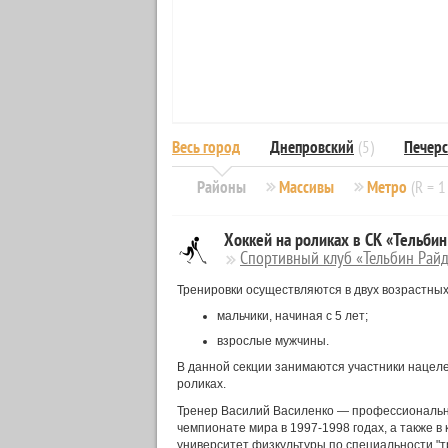
Весь город
Днепровский
(5)
Печер
Районы
Массивы
Метро
(R = 1
Хоккей на роликах в СК «Тельбин
Спортивный клуб «Тельбин Рай
Тренировки осуществляются в двух возрастных
мальчики, начиная с 5 лет;
взрослые мужчины.
В данной секции занимаются участники нацеле
роликах.
Тренер Василий Василенко — профессиональны
чемпионате мира в 1997-1998 годах, а также в
университет физкультуры по специальности "т