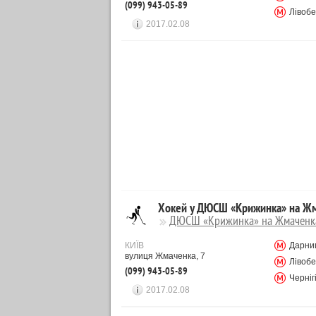
(099) 943-05-89
Лівоб
2017.02.08
Хокей у ДЮСШ «Крижинка» на Ж
ДЮСШ «Крижинка» на Жмаченк
КИЇВ
Дарни
вулиця Жмаченка, 7
Лівоб
(099) 943-05-89
Черніг
2017.02.08