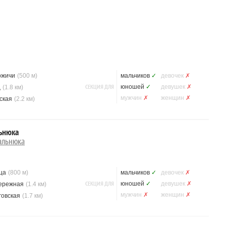
ожичи
(500 м)
мальчиков
✓
девочек
✗
СЕКЦИЯ ДЛЯ
юношей
✓
девушек
✗
ц
(1.8 км)
мужчин
✗
женщин
✗
ская
(2.2 км)
ьнюка
альнюка
ца
(800 м)
мальчиков
✓
девочек
✗
СЕКЦИЯ ДЛЯ
юношей
✓
девушек
✗
ережная
(1.4 км)
мужчин
✗
женщин
✗
говская
(1.7 км)