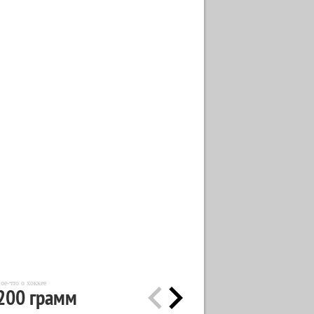
ое-что о хоккее
200 грамм