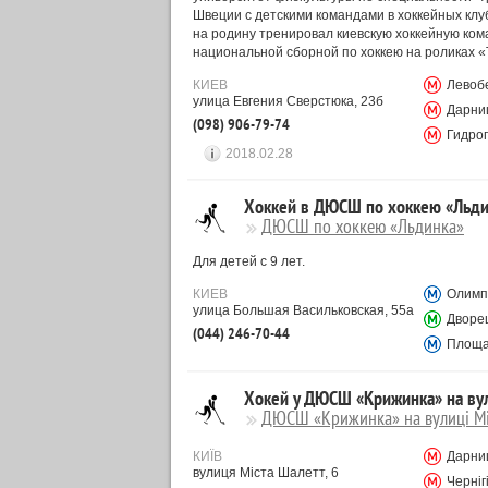
Швеции с детскими командами в хоккейных клуб
на родину тренировал киевскую хоккейную ком
национальной сборной по хоккею на роликах «
КИЕВ
Левоб
улица Евгения Сверстюка, 23б
Дарни
(098) 906-79-74
Гидро
2018.02.28
Хоккей в ДЮСШ по хоккею «Льди
ДЮСШ по хоккею «Льдинка»
Для детей с 9 лет.
КИЕВ
Олимп
улица Большая Васильковская, 55a
Дворе
(044) 246-70-44
Площа
Хокей у ДЮСШ «Крижинка» на вул
ДЮСШ «Крижинка» на вулиці Мі
КИЇВ
Дарни
вулиця Міста Шалетт, 6
Черніг