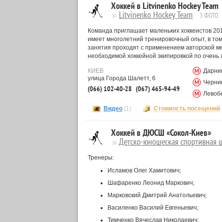
Хоккей в Litvinenko Hockey Team
Litvinenko Hockey Team
3 ФОТО
Команда приглашает маленьких хоккеистов 2010
имеет многолетний тренировочный опыт, в том
занятия проходят с применением авторской ме
необходимой хоккейной экипировкой по очень
КИЕВ
Дарни
улица Города Шалетт, 6
Черни
(066) 102-40-28
(067) 465-94-49
Левоб
Видео
(1)
Стоимость посещений
Хоккей в ДЮСШ «Сокол-Киев»
Детско-юношеская спортивная ш
Тренеры:
Исламов Олег Хамитович;
Шафаренко Леонид Маркович;
Марковский Дмитрий Анатольевич;
Василенко Василий Евгеньевич;
Тимченко Вячеслав Николаевич;