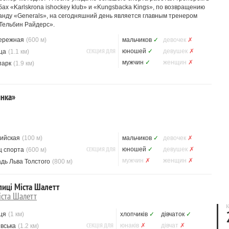
ах «Karlskrona ishockey klub» и «Kungsbacka Kings», по возвращению
анду «Generals», на сегодняшний день является главным тренером
Тельбин Райдерс».
ережная
(600 м)
мальчиков
✓
девочек
✗
СЕКЦИЯ ДЛЯ
юношей
✓
девушек
✗
ца
(1.1 км)
мужчин
✓
женщин
✗
парк
(1.9 км)
нка»
ийская
(100 м)
мальчиков
✓
девочек
✗
СЕКЦИЯ ДЛЯ
юношей
✓
девушек
✗
ц спорта
(600 м)
мужчин
✗
женщин
✗
дь Льва Толстого
(800 м)
иці Міста Шалетт
ста Шалетт
К
ця
(1 км)
хлопчиків
✓
дівчаток
✓
СЕКЦІЯ ДЛЯ
юнаків
✗
дівчат
✗
івська
(1.2 км)