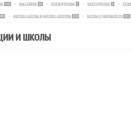
ЛЫ
146
БАССЕЙНЫ
48
РОЛЛЕРДРОМЫ
1
КАРТОДРОМЫ
2
ТЕН
098
ФИТНЕС-КЛУБЫ И ФИТНЕС-ЦЕНТРЫ
108
КЛУБЫ ЕДИНОБОРСТВ
385
КЦИИ И ШКОЛЫ