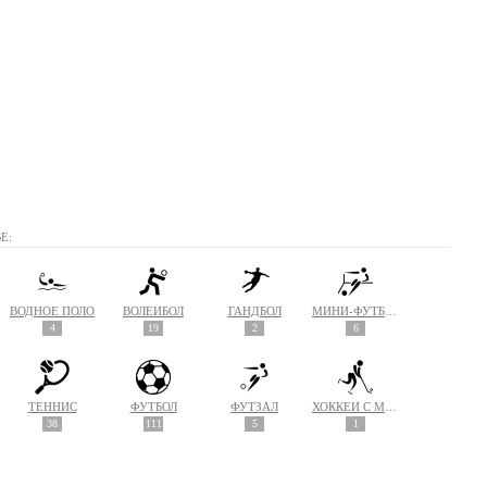
Е:
ВОДНОЕ ПОЛО
ВОЛЕЙБОЛ
ГАНДБОЛ
МИНИ-ФУТБОЛ
4
19
2
6
ТЕННИС
ФУТБОЛ
ФУТЗАЛ
ХОККЕЙ С МЯЧОМ
38
111
5
1