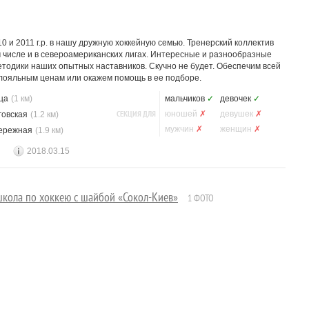
 и 2011 г.р. в нашу дружную хоккейную семью. Тренерский коллектив
 числе и в североамериканских лигах. Интересные и разнообразные
тодики наших опытных наставников. Скучно не будет. Обеспечим всей
 лояльным ценам или окажем помощь в ее подборе.
ца
(1 км)
мальчиков
✓
девочек
✓
СЕКЦИЯ ДЛЯ
юношей
✗
девушек
✗
говская
(1.2 км)
мужчин
✗
женщин
✗
ережная
(1.9 км)
2018.03.15
кола по хоккею с шайбой «Сокол-Киев»
1 ФОТО