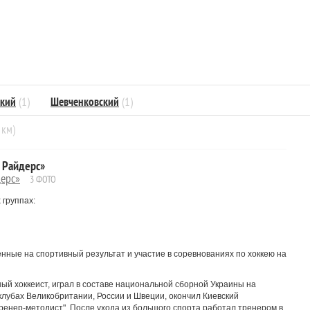
ский
(1)
Шевченковский
(1)
 км)
 Райдерс»
дерс»
3 ФОТО
 группах:
нные на спортивный результат и участие в соревнованиях по хоккею на
й хоккеист, играл в составе национальной сборной Украины на
 клубах Великобритании, России и Швеции, окончил Киевский
ренер-методист". После ухода из большого спорта работал тренером в