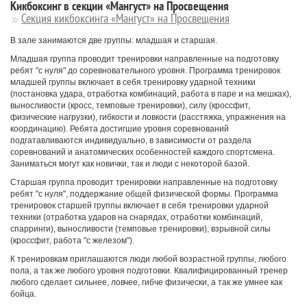
Кикбоксинг в секции «Мангуст» на Просвещения
Секция кикбоксинга «Мангуст» на Просвещения
В зале занимаются две группы: младшая и старшая.
Младшая группа проводит тренировки направленные на подготовку
ребят "с нуля" до соревновательного уровня. Программа тренировок
младшей группы включает в себя тренировку ударной техники
(постановка удара, отработка комбинаций, работа в паре и на мешках),
выносливости (кросс, темповые тренировки), силу (кроссфит,
физические нагрузки), гибкости и ловкости (расстяжка, упражнения на
координацию). Ребята достигшие уровня соревнований
подгатавливаются индивидуально, в зависимости от раздела
соревнований и анатомических особенностей каждого спортсмена.
Заниматься могут как новички, так и люди с некоторой базой.
Старшая группа проводит тренировки направленные на подготовку
ребят "с нуля", поддержание общей физической формы. Программа
тренировок старшей группы включает в себя тренировки ударной
техники (отработка ударов на снарядах, отработки комбинаций,
спарринги), выносливости (темповые тренировки), взрывной силы
(кроссфит, работа "с железом").
К тренировкам приглашаются люди любой возрастной группы, любого
пола, а так же любого уровня подготовки. Квалифицированный тренер
любого сделает сильнее, ловчее, гибче физически, а так же умнее как
бойца.