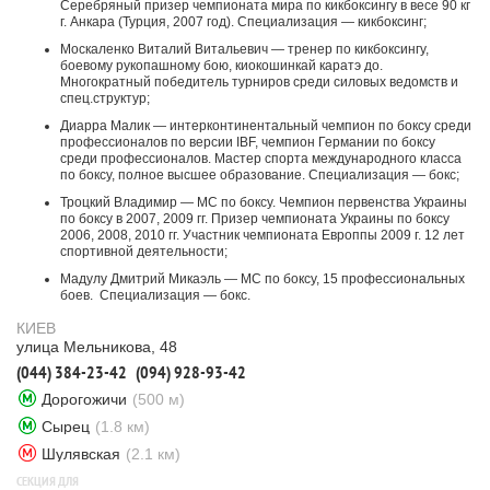
Серебряный призер чемпионата мира по кикбоксингу в весе 90 кг
г. Анкара (Турция, 2007 год). Специализация — кикбоксинг;
Москаленко Виталий Витальевич — тренер по кикбоксингу,
боевому рукопашному бою, киокошинкай каратэ до.
Многократный победитель турниров среди силовых ведомств и
спец.структур;
Диарра Малик — интерконтинентальный чемпион по боксу среди
профессионалов по версии IBF, чемпион Германии по боксу
среди профессионалов. Мастер спорта международного класса
по боксу, полное высшее образование. Специализация — бокс;
Троцкий Владимир — МС по боксу. Чемпион первенства Украины
по боксу в 2007, 2009 гг. Призер чемпионата Украины по боксу
2006, 2008, 2010 гг. Участник чемпионата Европпы 2009 г. 12 лет
спортивной деятельности;
Мадулу Дмитрий Микаэль — МС по боксу, 15 профессиональных
боев. Специализация — бокс.
КИЕВ
улица Мельникова, 48
(044) 384-23-42
(094) 928-93-42
Дорогожичи
(500 м)
Сырец
(1.8 км)
Шулявская
(2.1 км)
СЕКЦИЯ ДЛЯ