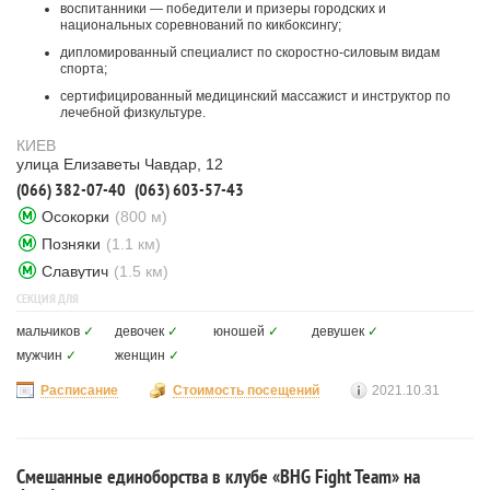
воспитанники — победители и призеры городских и
национальных соревнований по кикбоксингу;
дипломированный специалист по скоростно-силовым видам
спорта;
сертифицированный медицинский массажист и инструктор по
лечебной физкультуре.
КИЕВ
улица Елизаветы Чавдар, 12
(066) 382-07-40
(063) 603-57-43
Осокорки
(800 м)
Позняки
(1.1 км)
Славутич
(1.5 км)
СЕКЦИЯ ДЛЯ
мальчиков
✓
девочек
✓
юношей
✓
девушек
✓
мужчин
✓
женщин
✓
Расписание
Стоимость посещений
2021.10.31
Смешанные единоборства в клубе «BHG Fight Team» на