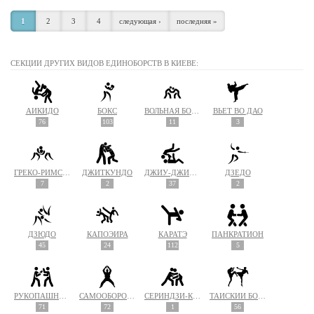
1
2
3
4
следующая ›
последняя »
СЕКЦИИ ДРУГИХ ВИДОВ ЕДИНОБОРСТВ В КИЕВЕ:
АЙКИДО
БОКС
ВОЛЬНАЯ БОРЬБА
ВЬЕТ ВО ДАО
76
103
11
3
ГРЕКО-РИМСКАЯ БОРЬБА
ДЖИТКУНДО
ДЖИУ-ДЖИТСУ
ДЗЁДО
7
2
37
2
ДЗЮДО
КАПОЭЙРА
КАРАТЭ
ПАНКРАТИОН
45
24
112
5
РУКОПАШНЫЙ БОЙ
САМООБОРОНА
СЁРИНДЗИ-КЭМПО
ТАЙСКИЙ БОКС (МУАЙ ТАЙ)
71
72
1
56