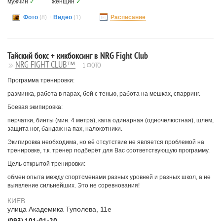
мужчин
✓
женщин
✓
Фото
(8) +
Видео
(1)
Расписание
Тайский бокс + кикбоксинг в NRG Fight Club
NRG FIGHT CLUB™
1 ФОТО
Программа тренировки:
разминка, работа в парах, бой с тенью, работа на мешках, спарринг.
Боевая экипировка:
перчатки, бинты (мин. 4 метра), капа одинарная (одночелюстная), шлем,
защита ног, бандаж на пах, налокотники.
Экипировка необходима, но её отсутствие не является проблемой на
тренировке, т.к. тренер подберёт для Вас соответствующую программу.
Цель открытой тренировки:
обмен опыта между спортсменами разных уровней и разных школ, а не
выявление сильнейших. Это не соревнования!
КИЕВ
улица Академика Туполева, 11е
(093) 101-01-20