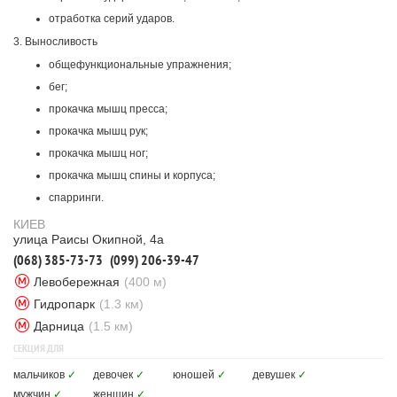
отработка серий ударов.
3. Выносливость
общефункциональные упражнения;
бег;
прокачка мышц пресса;
прокачка мышц рук;
прокачка мышц ног;
прокачка мышц спины и корпуса;
спарринги.
КИЕВ
улица Раисы Окипной, 4а
(068) 385-73-73
(099) 206-39-47
Левобережная
(400 м)
Гидропарк
(1.3 км)
Дарница
(1.5 км)
СЕКЦИЯ ДЛЯ
мальчиков
✓
девочек
✓
юношей
✓
девушек
✓
мужчин
✓
женщин
✓