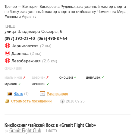
Тренер — Виктория Викторовна Руденко, заслуженный мастер спорта
по боксу, заслуженный мастер спорта по кикбоксингу, Чемпионка Мира,
Европы и Украины.
КИЕВ
улица Владимира Сосюры, 6
(097) 392-22-40
(063) 490-87-54
Черниговская
(2 км)
Дарница
(2 км)
Левобережная
(2.6 км)
СЕКЦИЯ ДЛЯ
мальчиков
✗
девочек
✗
юношей
✓
девушек
✓
мужчин
✓
женщин
✓
Фото
(1)
Расписание
Стоимость посещений
2018.09.25
Кикбоксинг+тайский бокс в «Granit Fight Club»
Granit Fight Club
1 ФОТО