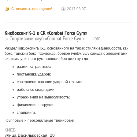
Стоимость посещений
2017.03.07
Кикбоксинг К-1 в СК «Combat Force Gym»
Спортивный клуб «Combat Force Gym»
1 ФОТО
Раздел кикбоксинга К-1, основанного на таких стилях единоборств, как
бокс, тайский бокс, тхэквондо, боевое гунфу, ушу саньда с элементами
системы уличного рукопашного боя джит кун до:
разминка, растяжка;
постановка ударов;
совершенствование ударной техники;
работа со снарядами;
упражнения на выносливость;
физические нагрузки;
спарринги.
Групповые и персональные тренировки.
КИЕВ
улица Васильковская, 28