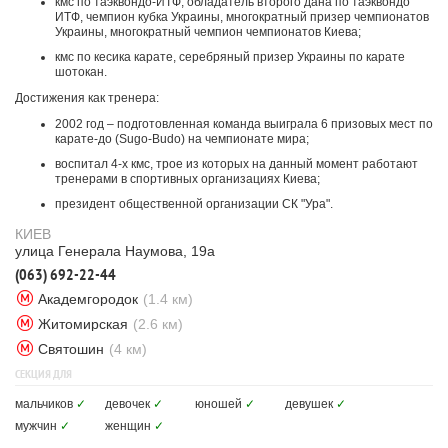
кмс по таэквондо-ИТФ, обладатель второго дана по таэквондо
ИТФ, чемпион кубка Украины, многократный призер чемпионатов
Украины, многократный чемпион чемпионатов Киева;
кмс по кесика карате, серебряный призер Украины по карате
шотокан.
Достижения как тренера:
2002 год – подготовленная команда выиграла 6 призовых мест по
карате-до (Sugo-Budo) на чемпионате мира;
воспитал 4-х кмс, трое из которых на данный момент работают
тренерами в спортивных организациях Киева;
президент общественной организации СК "Ура".
КИЕВ
улица Генерала Наумова, 19а
(063) 692-22-44
Академгородок
(1.4 км)
Житомирская
(2.6 км)
Святошин
(4 км)
СЕКЦИЯ ДЛЯ
мальчиков
✓
девочек
✓
юношей
✓
девушек
✓
мужчин
✓
женщин
✓