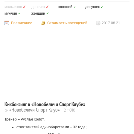
мальчиков
✗
девочек
✗
юношей
✓
девушек
✓
мужчин
✓
женщин
✓
Расписание
Стоимость посещений
2017.08.21
Кикбоксинг в «Новобеличи Спорт Клубе»
«Новобеличи Спорт Клуб»
2 ФОТО
Тренер – Руслан Колот.
стаж занятий единоборствами – 32 года;