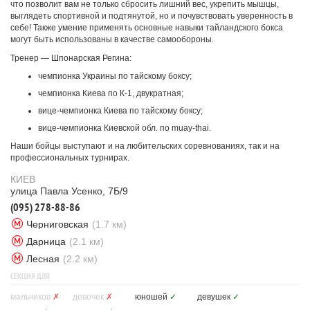
что позволит вам не только сбросить лишний вес, укрепить мышцы,
выглядеть спортивной и подтянутой, но и почувствовать уверенность в
себе! Также умение применять основные навыки тайландского бокса
могут быть использованы в качестве самообороны.
Тренер — Шпонарская Регина:
чемпионка Украины по тайскому боксу;
чемпионка Киева по К-1, двукратная;
вице-чемпионка Киева по тайскому боксу;
вице-чемпионка Киевской обл. по muay-thai.
Наши бойцы выступают и на любительских соревнованиях, так и на
профессиональных турнирах.
КИЕВ
улица Павла Усенко, 7Б/9
(095) 278-88-86
Черниговская
(1.7 км)
Дарница
(2.1 км)
Лесная
(2.2 км)
СЕКЦИЯ ДЛЯ
мальчиков
✗
девочек
✗
юношей
✓
девушек
✓