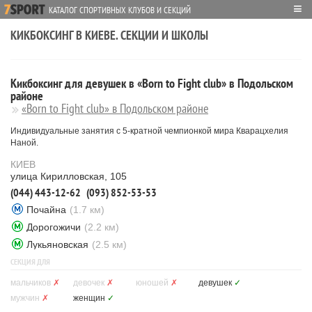
≡
КАТАЛОГ СПОРТИВНЫХ КЛУБОВ И СЕКЦИЙ
КИКБОКСИНГ В КИЕВЕ. СЕКЦИИ И ШКОЛЫ
Кикбоксинг для девушек в «Born to Fight club» в Подольском
районе
«Born to Fight club» в Подольском районе
Индивидуальные занятия с 5-кратной чемпионкой мира Кварацхелия
Наной.
КИЕВ
улица Кирилловская, 105
(044) 443-12-62
(093) 852-53-53
Почайна
(1.7 км)
Дорогожичи
(2.2 км)
Лукьяновская
(2.5 км)
СЕКЦИЯ ДЛЯ
мальчиков
✗
девочек
✗
юношей
✗
девушек
✓
мужчин
✗
женщин
✓