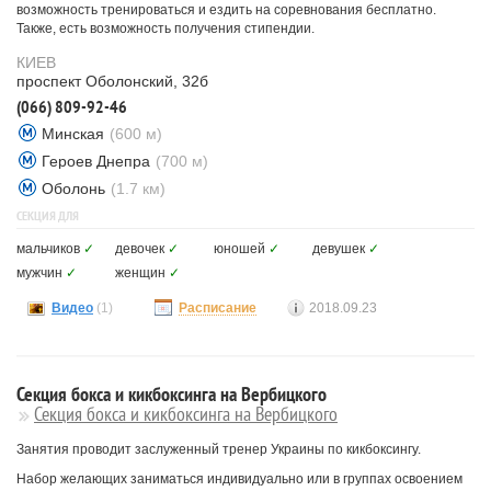
возможность тренироваться и ездить на соревнования бесплатно.
Также, есть возможность получения стипендии.
КИЕВ
проспект Оболонский, 32б
(066) 809-92-46
Минская
(600 м)
Героев Днепра
(700 м)
Оболонь
(1.7 км)
СЕКЦИЯ ДЛЯ
мальчиков
✓
девочек
✓
юношей
✓
девушек
✓
мужчин
✓
женщин
✓
Видео
(1)
Расписание
2018.09.23
Секция бокса и кикбоксинга на Вербицкого
Секция бокса и кикбоксинга на Вербицкого
Занятия проводит заслуженный тренер Украины по кикбоксингу.
Набор желающих заниматься индивидуально или в группах освоением