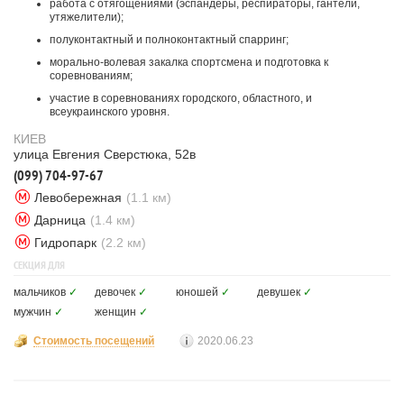
работа с отягощениями (эспандеры, респираторы, гантели,
утяжелители);
полуконтактный и полноконтактный спарринг;
морально-волевая закалка спортсмена и подготовка к
соревнованиям;
участие в соревнованиях городского, областного, и
всеукраинского уровня.
КИЕВ
улица Евгения Сверстюка, 52в
(099) 704-97-67
Левобережная
(1.1 км)
Дарница
(1.4 км)
Гидропарк
(2.2 км)
СЕКЦИЯ ДЛЯ
мальчиков
✓
девочек
✓
юношей
✓
девушек
✓
мужчин
✓
женщин
✓
Стоимость посещений
2020.06.23