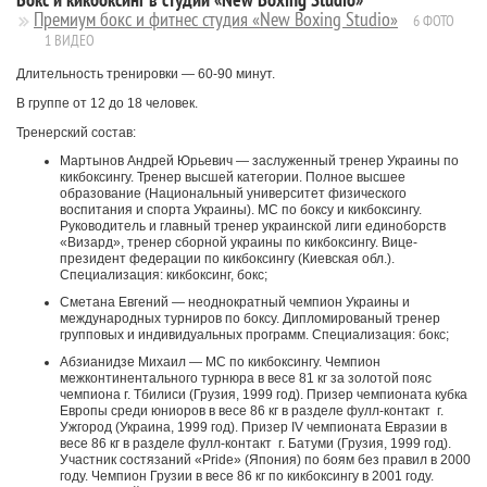
Премиум бокс и фитнес студия «New Boxing Studio»
6 ФОТО
1 ВИДЕО
Длительность тренировки — 60-90 минут.
В группе от 12 до 18 человек.
Тренерский состав:
Мартынов Андрей Юрьевич — заслуженный тренер Украины по
кикбоксингу. Тренер высшей категории. Полное высшее
образование (Национальный университет физического
воспитания и спорта Украины). МС по боксу и кикбоксингу.
Руководитель и главный тренер украинской лиги единоборств
«Визард», тренер сборной украины по кикбоксингу. Вице-
президент федерации по кикбоксингу (Киевская обл.).
Специализация: кикбоксинг, бокс;
Сметана Евгений — неоднократный чемпион Украины и
международных турниров по боксу. Дипломированый тренер
групповых и индивидуальных программ. Специализация: бокс;
Абзианидзе Михаил — МС по кикбоксингу. Чемпион
межконтинентального турнюра в весе 81 кг за золотой пояс
чемпиона г. Тбилиси (Грузия, 1999 год). Призер чемпионата кубка
Европы среди юниоров в весе 86 кг в разделе фулл-контакт г.
Ужгород (Украина, 1999 год). Призер IV чемпионата Евразии в
весе 86 кг в разделе фулл-контакт г. Батуми (Грузия, 1999 год).
Участник состязаний «Pride» (Япония) по боям без правил в 2000
году. Чемпион Грузии в весе 86 кг по кикбоксингу в 2001 году.