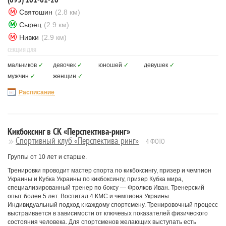
Святошин
(2.8 км)
Сырец
(2.9 км)
Нивки
(2.9 км)
СЕКЦИЯ ДЛЯ
мальчиков
✓
девочек
✓
юношей
✓
девушек
✓
мужчин
✓
женщин
✓
Расписание
Кикбоксинг в СК «Перспектива-ринг»
Спортивный клуб «Перспектива-ринг»
4 ФОТО
Группы от 10 лет и старше.
Тренировки проводит мастер спорта по кикбоксингу, призер и чемпион
Украины и Кубка Украины по кикбоксингу, призер Кубка мира,
специализированный тренер по боксу — Фролков Иван. Тренерский
опыт более 5 лет. Воспитал 4 КМС и чемпиона Украины.
Индивидуальный подход к каждому спортсмену. Тренировочный процесс
выстраивается в зависимости от ключевых показателей физического
состояния человека. Для спортсменов желающих выступать есть