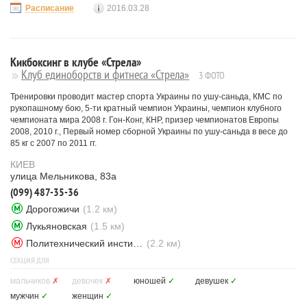
Расписание
2016.03.28
Кикбоксинг в клубе «Стрела»
Клуб единоборств и фитнеса «Стрела»
3 ФОТО
Тренировки проводит мастер спорта Украины по ушу-саньда, КМС по
рукопашному бою, 5-ти кратный чемпион Украины, чемпион клубного
чемпионата мира 2008 г. Гон-Конг, КНР, призер чемпионатов Европы
2008, 2010 г., Первый номер сборной Украины по ушу-саньда в весе до
85 кг с 2007 по 2011 гг.
КИЕВ
улица Мельникова, 83а
(099) 487-35-36
Дорогожичи
(1.2 км)
Лукьяновская
(1.5 км)
Политехнический институт
(2.2 км)
СЕКЦИЯ ДЛЯ
мальчиков
✗
девочек
✗
юношей
✓
девушек
✓
мужчин
✓
женщин
✓