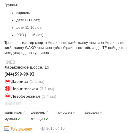
Группы:
взрослые;
дети 6-11 лет;
дети 11-16 лет;
PRO (11-16 лет).
Тренер — мастер спорта Украины по кикбоксингу, чемпион Украины по
кикбоксингу WAKO, чемпион кубка Украины по тейквандо ITF, победитель
международных турниров.
КИЕВ
Харьковское шоссе, 19
(044) 599-99-93
Дарница
(3.1 км)
Черниговская
(3.1 км)
Левобережная
(3.4 км)
СЕКЦИЯ ДЛЯ
мальчиков
✓
девочек
✓
юношей
✓
девушек
✓
мужчин
✓
женщин
✓
Расписание
2016.04.10