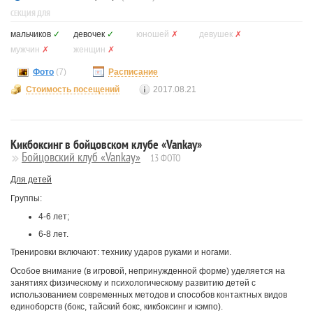
СЕКЦИЯ ДЛЯ
мальчиков
✓
девочек
✓
юношей
✗
девушек
✗
мужчин
✗
женщин
✗
Фото
(7)
Расписание
Стоимость посещений
2017.08.21
Кикбоксинг в бойцовском клубе «Vankay»
Бойцовский клуб «Vankay»
13 ФОТО
Для детей
Группы:
4-6 лет;
6-8 лет.
Тренировки включают: технику ударов руками и ногами.
Особое внимание (в игровой, непринужденной форме) уделяется на
занятиях физическому и психологическому развитию детей с
использованием современных методов и способов контактных видов
единоборств (бокс, тайский бокс, кикбоксинг и кэмпо).