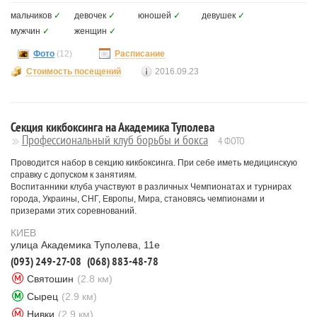
мальчиков
✓
девочек
✓
юношей
✓
девушек
✓
мужчин
✓
женщин
✓
Фото
(12)
Расписание
Стоимость посещений
2016.09.23
Секция кикбоксинга на Академика Туполева
Профессиональный клуб борьбы и бокса
4 ФОТО
Проводится набор в секцию кикбоксинга. При себе иметь медицинскую
справку с допуском к занятиям.
Воспитанники клуба участвуют в различных Чемпионатах и турнирах
города, Украины, СНГ, Европы, Мира, становясь чемпионами и
призерами этих соревнований.
КИЕВ
улица Академика Туполева, 11е
(093) 249-27-08
(068) 883-48-78
Святошин
(2.8 км)
Сырец
(2.9 км)
Нивки
(2.9 км)