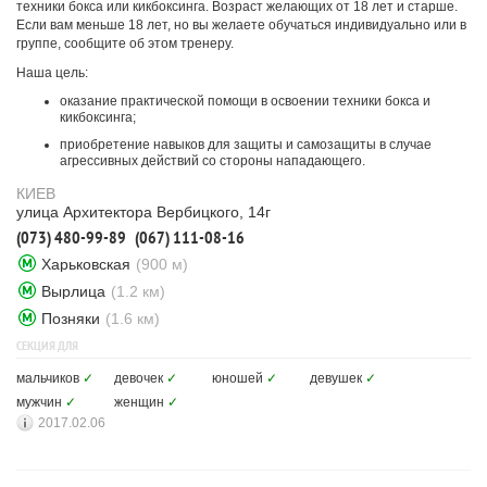
техники бокса или кикбоксинга. Возраст желающих от 18 лет и старше.
Если вам меньше 18 лет, но вы желаете обучаться индивидуально или в
группе, сообщите об этом тренеру.
Наша цель:
оказание практической помощи в освоении техники бокса и
кикбоксинга;
приобретение навыков для защиты и самозащиты в случае
агрессивных действий со стороны нападающего.
КИЕВ
улица Архитектора Вербицкого, 14г
(073) 480-99-89
(067) 111-08-16
Харьковская
(900 м)
Вырлица
(1.2 км)
Позняки
(1.6 км)
СЕКЦИЯ ДЛЯ
мальчиков
✓
девочек
✓
юношей
✓
девушек
✓
мужчин
✓
женщин
✓
2017.02.06