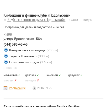
Кикбоксинг в фитнес-клубе «Подольский»
Клуб активного отдыха «Подольский»
6 ФОТО
1 ВИДЕО
Программа для детей и подростков 7-14 лет.
КИЕВ
улица Ярославская, 56а
(044) 393-43-43
Контрактовая площадь
(700 м)
Тараса Шевченко
(900 м)
Почтовая площадь
(1.5 км)
СЕКЦИЯ ДЛЯ
мальчиков
✓
девочек
✓
юношей
✓
девушек
✓
мужчин
✗
женщин
✗
Расписание
2016.09.25
Бокс и кикбоксинг в студии «New Boxing Studio»