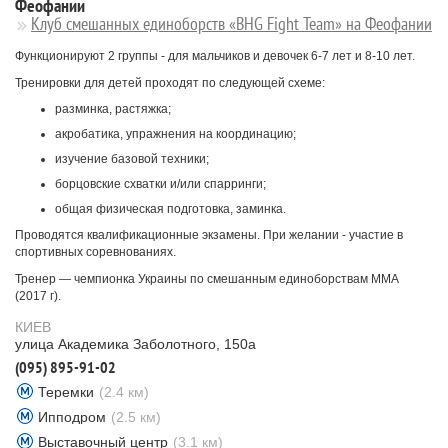
Феофании
Клуб смешанных единоборств «BHG Fight Team» на Феофании
Функционируют 2 группы - для мальчиков и девочек 6-7 лет и 8-10 лет.
Тренировки для детей проходят по следующей схеме:
разминка, растяжка;
акробатика, упражнения на координацию;
изучение базовой техники;
борцовские схватки и/или спарринги;
общая физическая подготовка, заминка.
Проводятся квалификационные экзамены. При желании - участие в
спортивных соревнованиях.
Тренер — чемпионка Украины по смешанным единоборствам ММА
(2017 г).
КИЕВ
улица Академика Заболотного, 150а
(095) 895-91-02
Теремки
(2.4 км)
Ипподром
(2.5 км)
Выставочный центр
(3.1 км)