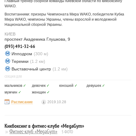
Главный тренер сборной команды Киевской области по кикбоксингу
WAKO.
Воспитанники: призеры Чемпионата Мира WAKO, победители Кубка
Мира WAKO, чемпионы Украины, члены взрослой и молодежной
Национальной сборной Украины.
КИЕВ
проспект Академика Глушкова, 9
(093) 491-32-66
Ипподром
(300 м)
Теремки
(1.2 км)
Выставочный центр
(1.2 км)
СЕКЦИЯ ДЛЯ
мальчиков
✓
девочек
✓
юношей
✓
девушек
✓
мужчин
✓
женщин
✓
Расписание
2019.10.28
Кикбоксинг в фитнес-клубе «MegaGym»
Фитнес-клуб «MegaGym»
5 ФОТО