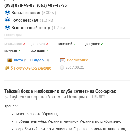
(098) 078-49-05
(063) 407-42-93
Васильковская
(500 м)
Голосеевская
(1.3 км)
Выставочный центр
(1.7 км)
СЕКЦИЯ ДЛЯ
мальчиков
✗
девочек
✗
юношей
✓
девушек
✓
мужчин
✓
женщин
✓
Фото
(5) +
Видео
(3)
Расписание
Стоимость посещений
2017.06.21
Тайский бокс и кикбоксинг в клубе «Атлет» на Осокорках
Клуб единоборств «Атлет» на Осокорках
1 ВИДЕО
Тренер:
мастер спорта Украины;
победитель кубка Украины, чемпион Украины по кикбоксингу;
серебряный призер чемпионата Евразии по жиму штанги лежа;