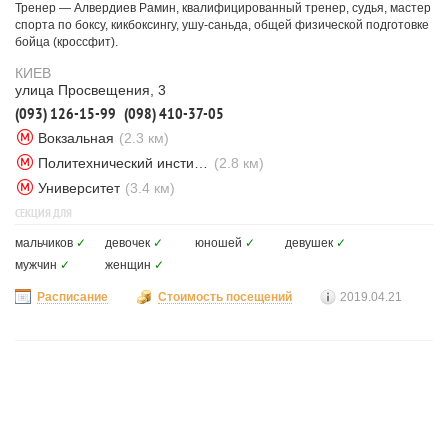
Тренер — Алвердиев Рамин, квалифицированный тренер, судья, мастер
спорта по боксу, кикбоксингу, ушу-саньда, общей физической подготовке
бойца (кроссфит).
КИЕВ
улица Просвещения, 3
(093) 126-15-99
(098) 410-37-05
Вокзальная
(2.3 км)
Политехнический институт
(2.8 км)
Университет
(3.4 км)
СЕКЦИЯ ДЛЯ
мальчиков
✓
девочек
✓
юношей
✓
девушек
✓
мужчин
✓
женщин
✓
Расписание
Стоимость посещений
2019.04.21