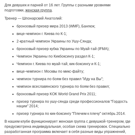
Для девушек и парней от 16 лет. Группы с разными уровнями
подготовки,
женская группа
.
Тренер — Шпонарский Анатолий:
бронзовый призер мира 2013 (WMF), Бангкок;
вице-чемпион г. Киева по К-1;
2-кратный чемпион Украины по Ушу-Сянда;
бронзовый призер кубка Украины по Муай-тай (IFMA);
Чемпион Украины по Кикбоксингу раздел К-1;
Чемпион г. Киева по муай-тай, кик-боксингу и К-1;
вице-чемпион г. Москвы по микс-файту;
чемпион турнира по боям без правил "Иду на Вы";
чемпион всеславянского турнира по боям без правил;
бронзовый призер KOK World Grand Prix 2011;
призер турнира по ушу-сянда среди профессионалов "Гордость
нации" 2014;
призер турнира по кик-боксингу "Плечем к плечу" октябрь 2014.
В нашем клубе функционирует женская группа с девушкой-тренером, где
предусмотрена индивидуальная, особая схема тренировок. Специально
разработанная программа включает в себя разные виды упражнений,