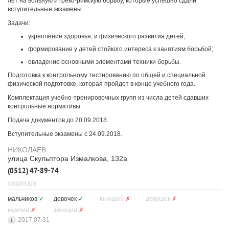
лет на вольную и греко-римскую борьбу, которые успешно сдали
вступительные экзамены.
Задачи:
укрепление здоровья, и физического развития детей;
формирование у детей стойкого интереса к занятиям борьбой;
овладение основными элементами техники борьбы.
Подготовка к контрольному тестированию по общей и специальной
физической подготовке, которая пройдет в конце учебного года.
Комплектация учебно-тренировочных групп из числа детей сдавших
контрольные нормативы.
Подача документов до 20.09.2018.
Вступительные экзамены с 24.09.2018.
НИКОЛАЕВ
улица Скульптора Измалкова, 132а
(0512) 47-89-74
СЕКЦИЯ ДЛЯ
мальчиков
✓
девочек
✓
юношей
✗
девушек
✗
мужчин
✗
женщин
✗
2017.07.31