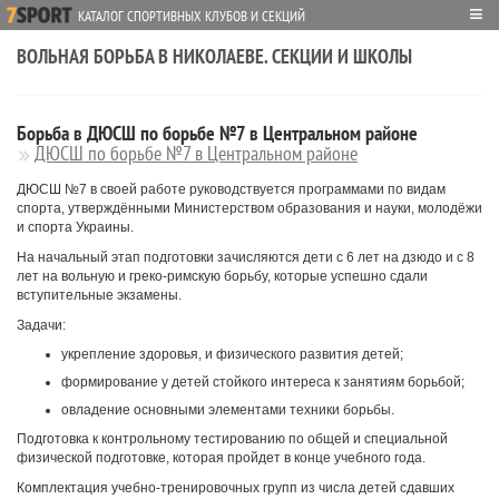
≡
КАТАЛОГ СПОРТИВНЫХ КЛУБОВ И СЕКЦИЙ
ВОЛЬНАЯ БОРЬБА В НИКОЛАЕВЕ. СЕКЦИИ И ШКОЛЫ
Борьба в ДЮСШ по борьбе №7 в Центральном районе
ДЮСШ по борьбе №7 в Центральном районе
ДЮСШ №7 в своей работе руководствуется программами по видам
спорта, утверждёнными Министерством образования и науки, молодёжи
и спорта Украины.
На начальный этап подготовки зачисляются дети с 6 лет на дзюдо и с 8
лет на вольную и греко-римскую борьбу, которые успешно сдали
вступительные экзамены.
Задачи:
укрепление здоровья, и физического развития детей;
формирование у детей стойкого интереса к занятиям борьбой;
овладение основными элементами техники борьбы.
Подготовка к контрольному тестированию по общей и специальной
физической подготовке, которая пройдет в конце учебного года.
Комплектация учебно-тренировочных групп из числа детей сдавших