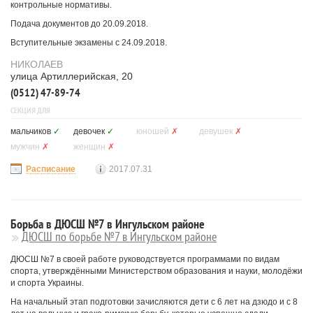
контрольные нормативы.
Подача документов до 20.09.2018.
Вступительные экзамены с 24.09.2018.
НИКОЛАЕВ
улица Артиллерийская, 20
(0512) 47-89-74
СЕКЦИЯ ДЛЯ
мальчиков
✓
девочек
✓
юношей
✗
девушек
✗
мужчин
✗
женщин
✗
Расписание
2017.07.31
Борьба в ДЮСШ №7 в Ингульском районе
ДЮСШ по борьбе №7 в Ингульском районе
ДЮСШ №7 в своей работе руководствуется программами по видам
спорта, утверждёнными Министерством образования и науки, молодёжи
и спорта Украины.
На начальный этап подготовки зачисляются дети с 6 лет на дзюдо и с 8