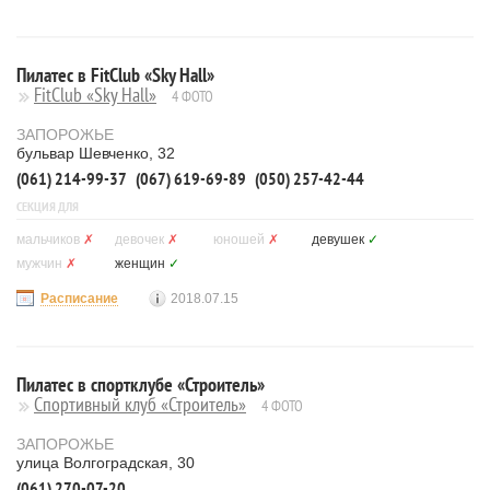
Пилатес в FitClub «Sky Hall»
FitClub «Sky Hall»
4 ФОТО
ЗАПОРОЖЬЕ
бульвар Шевченко, 32
(061) 214-99-37
(067) 619-69-89
(050) 257-42-44
СЕКЦИЯ ДЛЯ
мальчиков
✗
девочек
✗
юношей
✗
девушек
✓
мужчин
✗
женщин
✓
Расписание
2018.07.15
Пилатес в спортклубе «Строитель»
Спортивный клуб «Строитель»
4 ФОТО
ЗАПОРОЖЬЕ
улица Волгоградская, 30
(061) 270-07-20