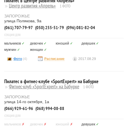
Пилатес в Центре развития «Апрель»
Центр развития «Апрель»
1 ФОТО
ЗАПОРОЖЬЕ
улица Полякова, 9а
(061) 707-79-97
(050) 255-51-79
(096) 081-82-04
СЕКЦИЯ ДЛЯ
мальчиков
✓
девочек
✓
юношей
✓
девушек
✓
мужчин
✓
женщин
✓
Фото
(4)
Расписание
2017.08.29
Пилатес в фитнес-клубе «SportExpert» на Бабурке
Фитнес-клуб «SportExpert» на Бабурке
1 ФОТО
ЗАПОРОЖЬЕ
улица 14-го октября, 1а
(066) 929-61-96
(068) 994-08-88
СЕКЦИЯ ДЛЯ
мальчиков
✗
девочек
✗
юношей
✗
девушек
✓