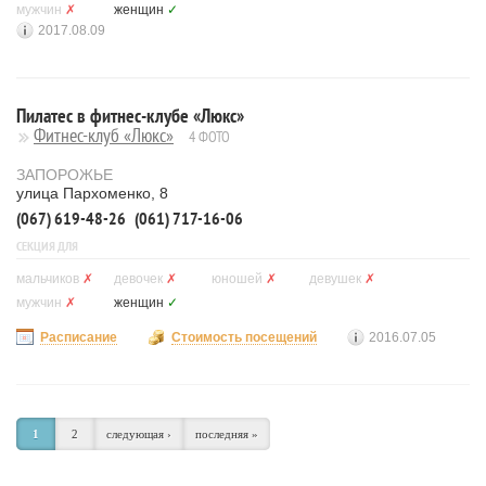
мужчин
✗
женщин
✓
2017.08.09
Пилатес в фитнес-клубе «Люкс»
Фитнес-клуб «Люкс»
4 ФОТО
ЗАПОРОЖЬЕ
улица Пархоменко, 8
(067) 619-48-26
(061) 717-16-06
СЕКЦИЯ ДЛЯ
мальчиков
✗
девочек
✗
юношей
✗
девушек
✗
мужчин
✗
женщин
✓
Расписание
Стоимость посещений
2016.07.05
1
2
следующая ›
последняя »