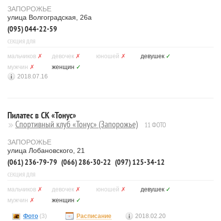
ЗАПОРОЖЬЕ
улица Волгоградская, 26а
(095) 044-22-59
СЕКЦИЯ ДЛЯ
мальчиков
✗
девочек
✗
юношей
✗
девушек
✓
мужчин
✗
женщин
✓
2018.07.16
Пилатес в СК «Тонус»
Спортивный клуб «Тонус» (Запорожье)
11 ФОТО
ЗАПОРОЖЬЕ
улица Лобановского, 21
(061) 236-79-79
(066) 286-30-22
(097) 125-34-12
СЕКЦИЯ ДЛЯ
мальчиков
✗
девочек
✗
юношей
✗
девушек
✓
мужчин
✗
женщин
✓
Фото
(3)
Расписание
2018.02.20