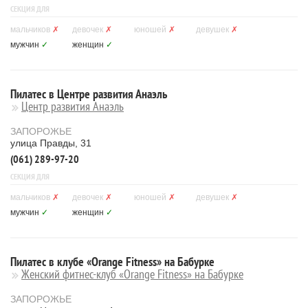
СЕКЦИЯ ДЛЯ
мальчиков
✗
девочек
✗
юношей
✗
девушек
✗
мужчин
✓
женщин
✓
Пилатес в Центре развития Анаэль
Центр развития Анаэль
ЗАПОРОЖЬЕ
улица Правды, 31
(061) 289-97-20
СЕКЦИЯ ДЛЯ
мальчиков
✗
девочек
✗
юношей
✗
девушек
✗
мужчин
✓
женщин
✓
Пилатес в клубе «Orange Fitness» на Бабурке
Женский фитнес-клуб «Orange Fitness» на Бабурке
ЗАПОРОЖЬЕ