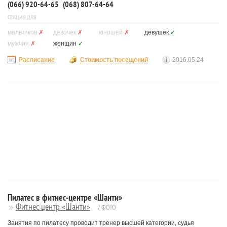
(066) 920-64-65
(068) 807-64-64
СЕКЦИЯ ДЛЯ
мальчиков
✗
девочек
✗
юношей
✗
девушек
✓
мужчин
✗
женщин
✓
Расписание
Стоимость посещений
2016.05.24
Пилатес в фитнес-центре «Шанти»
Фитнес-центр «Шанти»
7 ФОТО
Занятия по пилатесу проводит тренер высшей категории, судья