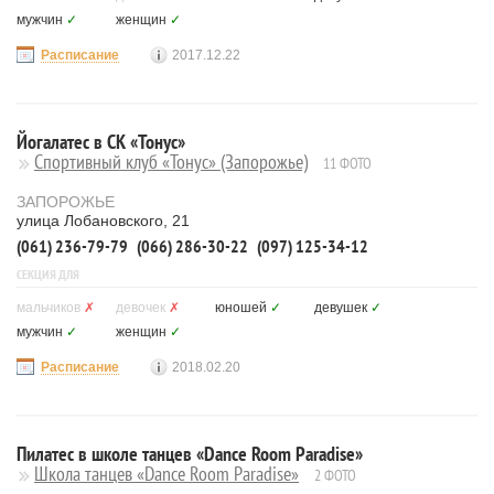
мужчин
✓
женщин
✓
Расписание
2017.12.22
Йогалатес в СК «Тонус»
Спортивный клуб «Тонус» (Запорожье)
11 ФОТО
ЗАПОРОЖЬЕ
улица Лобановского, 21
(061) 236-79-79
(066) 286-30-22
(097) 125-34-12
СЕКЦИЯ ДЛЯ
мальчиков
✗
девочек
✗
юношей
✓
девушек
✓
мужчин
✓
женщин
✓
Расписание
2018.02.20
Пилатес в школе танцев «Dance Room Paradise»
Школа танцев «Dance Room Paradise»
2 ФОТО