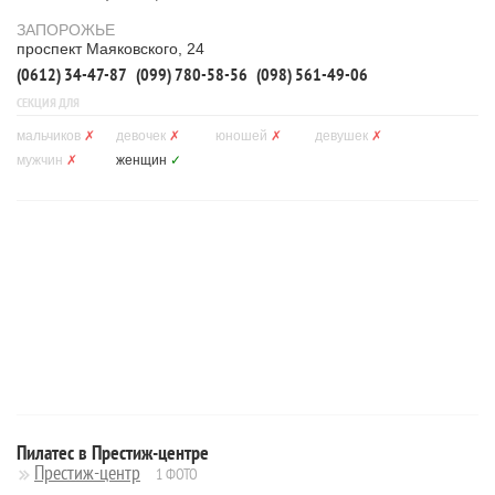
ЗАПОРОЖЬЕ
проспект Маяковского, 24
(0612) 34-47-87
(099) 780-58-56
(098) 561-49-06
СЕКЦИЯ ДЛЯ
мальчиков
✗
девочек
✗
юношей
✗
девушек
✗
мужчин
✗
женщин
✓
Пилатес в Престиж-центре
Престиж-центр
1 ФОТО