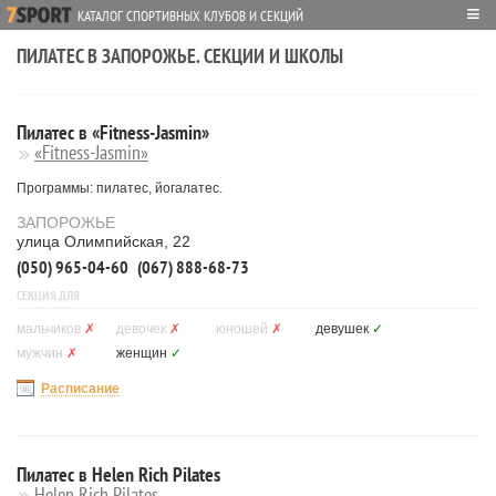
≡
КАТАЛОГ СПОРТИВНЫХ КЛУБОВ И СЕКЦИЙ
ПИЛАТЕС В ЗАПОРОЖЬЕ. СЕКЦИИ И ШКОЛЫ
Пилатес в «Fitness-Jasmin»
«Fitness-Jasmin»
Программы: пилатес, йогалатес.
ЗАПОРОЖЬЕ
улица Олимпийская, 22
(050) 965-04-60
(067) 888-68-73
СЕКЦИЯ ДЛЯ
мальчиков
✗
девочек
✗
юношей
✗
девушек
✓
мужчин
✗
женщин
✓
Расписание
Пилатес в Helen Rich Pilates
Helen Rich Pilates