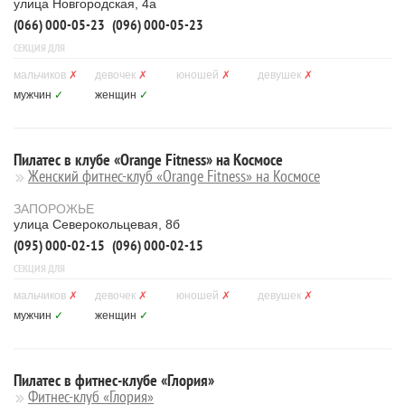
улица Новгородская, 4а
(066) 000-05-23
(096) 000-05-23
СЕКЦИЯ ДЛЯ
мальчиков
✗
девочек
✗
юношей
✗
девушек
✗
мужчин
✓
женщин
✓
Пилатес в клубе «Orange Fitness» на Космосе
Женский фитнес-клуб «Orange Fitness» на Космосе
ЗАПОРОЖЬЕ
улица Северокольцевая, 8б
(095) 000-02-15
(096) 000-02-15
СЕКЦИЯ ДЛЯ
мальчиков
✗
девочек
✗
юношей
✗
девушек
✗
мужчин
✓
женщин
✓
Пилатес в фитнес-клубе «Глория»
Фитнес-клуб «Глория»