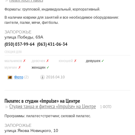
Форматы: групповой, индивидуальный, корпоративный.
В наличии коврики для занятий и все необходимое оборудование:
гантели, палки, мячи, фитболы.
ЗАПОРОЖЬЕ
улица Победы, 69А
(050) 037-99-64
(063) 431-06-34
СЕКЦИЯ ДЛЯ
мальчиков
✗
девочек
✗
юношей
✗
девушек
✓
мужчин
✗
женщин
✓
Фото
(2)
2016.04.10
Пилатес в студии «Impulse» на Центре
Студия танца и фитнеса «Impulse» на Центре
1 ФОТО
Программы: пилатес+стретчинг, силовой пилатес.
ЗАПОРОЖЬЕ
улица Якова Новицкого, 10