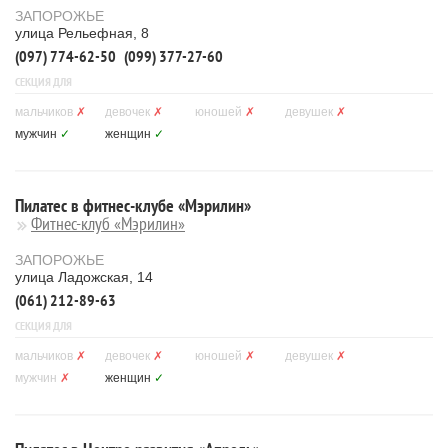
ЗАПОРОЖЬЕ
улица Рельефная, 8
(097) 774-62-50
(099) 377-27-60
СЕКЦИЯ ДЛЯ
мальчиков
✗
девочек
✗
юношей
✗
девушек
✗
мужчин
✓
женщин
✓
Пилатес в фитнес-клубе «Мэрилин»
Фитнес-клуб «Мэрилин»
ЗАПОРОЖЬЕ
улица Ладожская, 14
(061) 212-89-63
СЕКЦИЯ ДЛЯ
мальчиков
✗
девочек
✗
юношей
✗
девушек
✗
мужчин
✗
женщин
✓