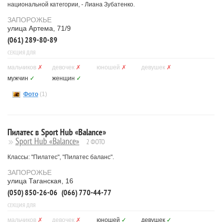
национальной категории, - Лиана Зубатенко.
ЗАПОРОЖЬЕ
улица Артема, 71/9
(061) 289-80-89
СЕКЦИЯ ДЛЯ
мальчиков
✗
девочек
✗
юношей
✗
девушек
✗
мужчин
✓
женщин
✓
Фото
(1)
Пилатес в Sport Hub «Balance»
Sport Hub «Balance»
2 ФОТО
Классы: "Пилатес", "Пилатес баланс".
ЗАПОРОЖЬЕ
улица Таганская, 16
(050) 850-26-06
(066) 770-44-77
СЕКЦИЯ ДЛЯ
мальчиков
✗
девочек
✗
юношей
✓
девушек
✓