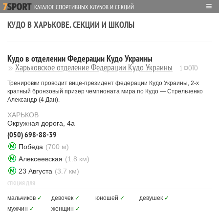
≡
КАТАЛОГ СПОРТИВНЫХ КЛУБОВ И СЕКЦИЙ
КУДО В ХАРЬКОВЕ. СЕКЦИИ И ШКОЛЫ
Кудо в отделении Федерации Кудо Украины
Харьковское отделение Федерации Кудо Украины
1 ФОТО
Тренировки проводит вице-президент федерации Кудо Украины, 2-х
кратный бронзовый призер чемпионата мира по Кудо — Стрельченко
Александр (4 Дан).
ХАРЬКОВ
Окружная дорога, 4а
(050) 698-88-39
Победа
(700 м)
Алексеевская
(1.8 км)
23 Августа
(3.7 км)
СЕКЦИЯ ДЛЯ
мальчиков
✓
девочек
✓
юношей
✓
девушек
✓
мужчин
✓
женщин
✓