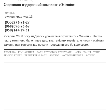
( + 7 ФОТО )
Спортивно-оздоровчий комплекс «Олімпія»
ЛУЦЬК
вулиця Кравчука, 13
(0332) 73-71-27
(068) 096-76-67
(050) 147-29-31
У серпні 2008 року відбулось урочисте відкриття СК «Олімпія». На той
час, у комплексі було лише декілька тенісних кортів, але люди настільки
захопилися тенісом, що почали проводити все більше свого...
АЕРОБІКА
ГІМНАСТИКА
ЗАЛИ ГРУПОВИХ ТРЕНУВАНЬ
ЙОГА
ТАНЦІ
ТЕНІС
ТЕНІСНІ КОРТИ
ТРЕНАЖЕРНІ ЗАЛИ
ФУТБОЛ
ФУТБОЛЬНІ ПОЛЯ
ФІТНЕС