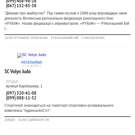
(099) 408-98-16
(067) 152-85-38
"Дбаємо про майбутнє!". Під таким гаслом з 1999 року впроваджує свою
діяльність Волинська регіональна федерація рукопашного бою
«РУБІЖ». Назва федерації є абревіатурою. «РУБІЖ» — РУкопашний Бій
І...
ЗАЛИ ГРУПОВИХ ТРЕНУВАНЬ
РУКОПАШНИЙ БІЙ
САМООБОРОНА
детальніше
( + 5 ФОТО )
SC Volyn Judo
ЛУЦЬК
вулиця Карбишева, 1
(097) 320-41-08
(099) 088-11-52
Спортклуб знаходиться на території спортивно-розважального
комплекса "АдреналінСіті".
ДЗЮДО
ЗАЛИ ЄДИНОБОРСТВ