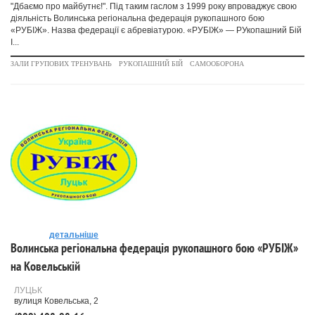
"Дбаємо про майбутнє!". Під таким гаслом з 1999 року впроваджує свою
діяльність Волинська регіональна федерація рукопашного бою
«РУБІЖ». Назва федерації є абревіатурою. «РУБІЖ» — РУкопашний Бій
І...
ЗАЛИ ГРУПОВИХ ТРЕНУВАНЬ
РУКОПАШНИЙ БІЙ
САМООБОРОНА
детальніше
Волинська регіональна федерація рукопашного бою «РУБІЖ»
на Ковельській
ЛУЦЬК
вулиця Ковельська, 2