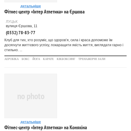
детальніше
Фітнес-центр «Інтер Атлетика» на Єршова
ЛУЦЬК
вулиця Єршова, 11
(0332) 78-83-77
Клуб для тих, хто розуміє, що здоров’я, сила і краса допоможе їм
досягнути життєвого успіху, покаращити якість життя, виглядати гарно і
стильно. ...
АЕРОБІКА
БОКС
ЙОГА
КАРАТЕ
КІКБОКСИНГ
ТРЕНАЖЕРНІ ЗАЛИ
no photo
детальніше
Фітнес-центр «Інтер Атлетика» на Конякіна