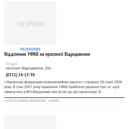
no photo
детальніше
Відділення УФКК на проспекті Відродження
ЛУЦЬК
проспект Відродження, 20а
(0332) 24-13-30
«Українську федерацію кіокушинкайкан карате» створено 20 січня 2006
року. В січні 2007 року правління УФКК прийняло рішення про те, щоб
звернутись в ІКО Мацушима про вступ до цієї організації. В...
ЗАЛИ ГРУПОВИХ ТРЕНУВАНЬ
КАРАТЕ