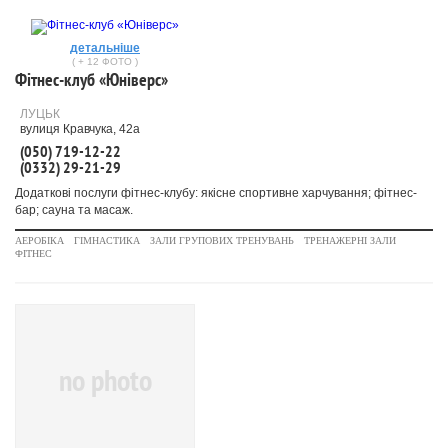
детальніше
( + 12 ФОТО )
Фітнес-клуб «Юніверс»
ЛУЦЬК
вулиця Кравчука, 42а
(050) 719-12-22
(0332) 29-21-29
Додаткові послуги фітнес-клубу: якісне спортивне харчування; фітнес-
бар; сауна та масаж.
АЕРОБІКА
ГІМНАСТИКА
ЗАЛИ ГРУПОВИХ ТРЕНУВАНЬ
ТРЕНАЖЕРНІ ЗАЛИ
ФІТНЕС
no photo