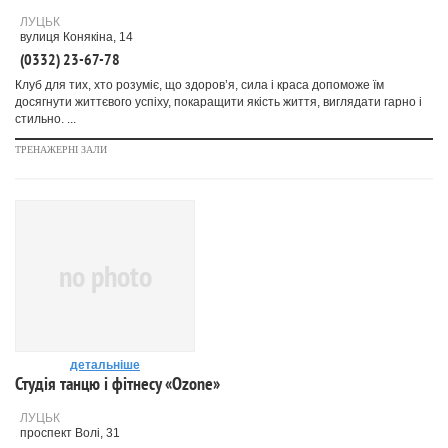
ЛУЦЬК
вулиця Конякіна, 14
(0332) 23-67-78
Клуб для тих, хто розуміє, що здоров’я, сила і краса допоможе їм
досягнути життєвого успіху, покаращити якість життя, виглядати гарно і
стильно. ...
ТРЕНАЖЕРНІ ЗАЛИ
no photo
детальніше
Студія танцю і фітнесу «Ozone»
ЛУЦЬК
проспект Волі, 31