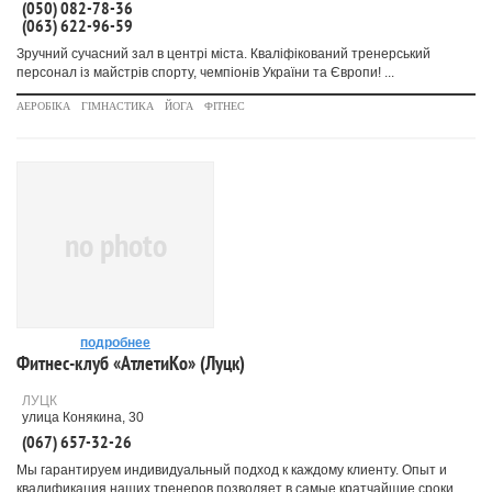
(050) 082-78-36
(063) 622-96-59
Зручний сучасний зал в центрі міста. Кваліфікований тренерський
персонал із майстрів спорту, чемпіонів України та Європи! ...
АЕРОБІКА
ГІМНАСТИКА
ЙОГА
ФІТНЕС
no photo
подробнее
Фитнес-клуб «АтлетиКо» (Луцк)
ЛУЦК
улица Конякина, 30
(067) 657-32-26
Мы гарантируем индивидуальный подход к каждому клиенту. Опыт и
квалификация наших тренеров позволяет в самые кратчайшие сроки