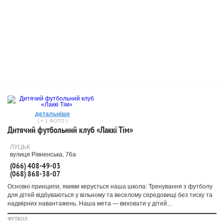
детальніше
( + 1 ФОТО )
Дитячий футбольний клуб «Лаккі Тім»
ЛУЦЬК
вулиця Рівненська, 76а
(066) 408-49-03
(068) 868-38-07
Основні принципи, якими керується наша школа: Тренування з футболу
для дітей відбуваються у вільному та веселому середовищі без тиску та
надмірних навантажень. Наша мета — виховати у дітей...
ФУТБОЛ