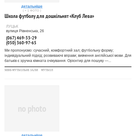
детальніше
( + 1 ФОТО )
Школа футболу для дошкільнят «Клуб Лева»
ЛУЦЬК
вулиця Рівненська, 26
(067) 469-33-29
(050) 360-97-65
Ми пропонуємо: сучасний, комфортний зал; футбольну форму;
індивідуальний підхід; розвиваючі вправи; вивчення англійської мови. Для
батьків є зручна кімната очікування. Орієнтир для пошуку —...
МІНІ-ФУТБОЛЬНІ ЗАЛИ
ФУТБОЛ
no photo
детальніше