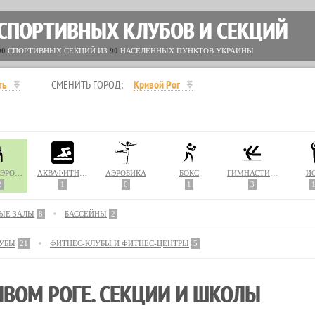
 СПОРТИВНЫХ КЛУБОВ И СЕКЦИЙ
00
СПОРТИВНЫХ СЕКЦИЙ ИЗ
90
НАСЕЛЕННЫХ ПУНКТОВ УКРАИНЫ
ть
СМЕНИТЬ ГОРОД:
Кривой Рог
АКВААЭРОБИКА
АКВАФИТНЕС
АЭРОБИКА
БОКС
ГИМНАСТИКА
Й
2
1
6
1
3
ЫЕ ЗАЛЫ
8
БАССЕЙНЫ
2
ЛУБЫ
21
ФИТНЕС-КЛУБЫ И ФИТНЕС-ЦЕНТРЫ
5
ИВОМ РОГЕ. СЕКЦИИ И ШКОЛЫ