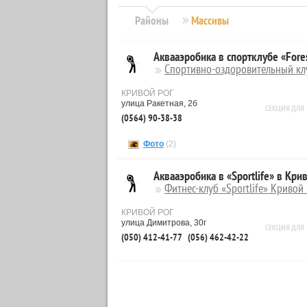
Районы
Массивы
Аквааэробика в спортклубе «Fore
Спортивно-оздоровительный клу
КРИВОЙ РОГ
улица Ракетная, 2б
СЕКЦИЯ ДЛЯ
(0564) 90-38-38
Фото
(2)
Аквааэробика в «Sportlife» в Кри
Фитнес-клуб «Sportlife» Кривой 
КРИВОЙ РОГ
улица Димитрова, 30г
СЕКЦИЯ ДЛЯ
(050) 412-41-77
(056) 462-42-22