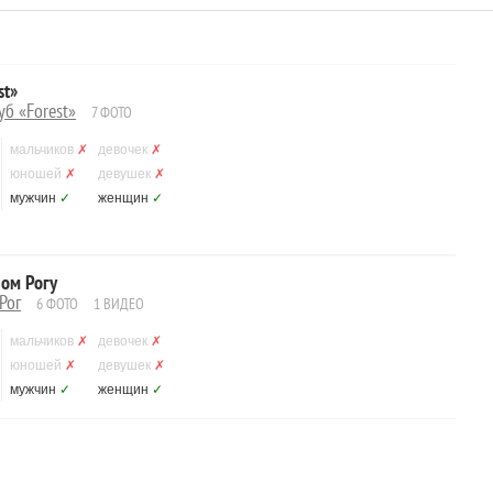
st»
б «Forest»
7 ФОТО
мальчиков
✗
девочек
✗
юношей
✗
девушек
✗
мужчин
✓
женщин
✓
вом Рогу
Рог
6 ФОТО
1 ВИДЕО
мальчиков
✗
девочек
✗
юношей
✗
девушек
✗
мужчин
✓
женщин
✓