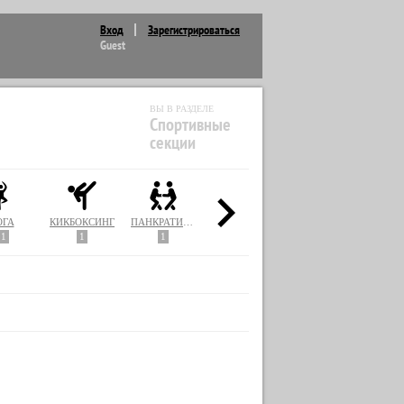
Вход
Зарегистрироваться
Guest
ВЫ В РАЗДЕЛЕ
Спортивные
секции
ОГА
КИКБОКСИНГ
ПАНКРАТИОН
ПИЛАТЕС
ПЛАВАНИЕ
11
1
1
4
1