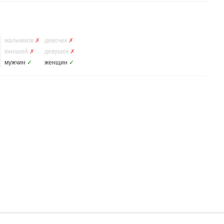
мальчиков
✗
девочек
✗
юношей
✗
девушек
✗
мужчин
✓
женщин
✓