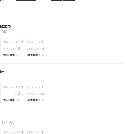
actor»
ФОТО
мальчиков
✗
девочек
✗
юношей
✗
девушек
✗
мужчин
✓
женщин
✓
a»
О
мальчиков
✗
девочек
✗
юношей
✗
девушек
✗
мужчин
✓
женщин
✓
13 ФОТО
мальчиков
✗
девочек
✗