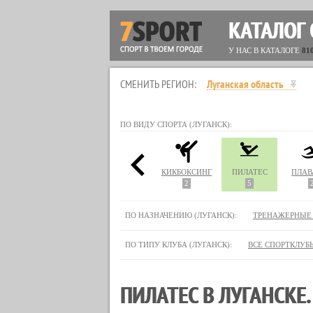
КАТАЛОГ
У НАС В КАТАЛОГЕ
81
СМЕНИТЬ РЕГИОН:
Луганская область
ПО ВИДУ СПОРТА (ЛУГАНСК):
ЮДО
ЙОГА
КАРАТЭ
КИКБОКСИНГ
ПИЛАТЕС
ПЛАВ
9
3
2
5
ПО НАЗНАЧЕНИЮ (ЛУГАНСК):
ТРЕНАЖЕРНЫЕ
ПО ТИПУ КЛУБА (ЛУГАНСК):
ВСЕ СПОРТКЛУБ
ПИЛАТЕС В ЛУГАНСКЕ