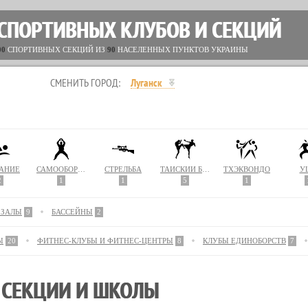
 СПОРТИВНЫХ КЛУБОВ И СЕКЦИЙ
00
СПОРТИВНЫХ СЕКЦИЙ ИЗ
90
НАСЕЛЕННЫХ ПУНКТОВ УКРАИНЫ
СМЕНИТЬ ГОРОД:
Луганск
АНИЕ
САМООБОРОНА
СТРЕЛЬБА
ТАЙСКИЙ БОКС (МУАЙ ТАЙ)
ТХЭКВОНДО
У
2
1
1
5
1
 ЗАЛЫ
9
БАССЕЙНЫ
2
Ы
20
ФИТНЕС-КЛУБЫ И ФИТНЕС-ЦЕНТРЫ
8
КЛУБЫ ЕДИНОБОРСТВ
7
. СЕКЦИИ И ШКОЛЫ