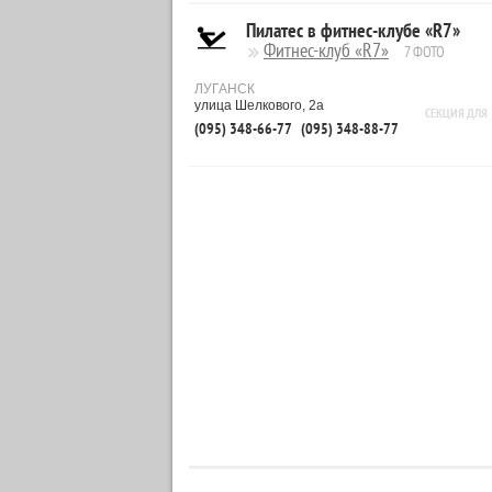
Пилатес в фитнес-клубе «R7»
Фитнес-клуб «R7»
7 ФОТО
ЛУГАНСК
улица Шелкового, 2а
СЕКЦИЯ ДЛЯ
(095) 348-66-77
(095) 348-88-77