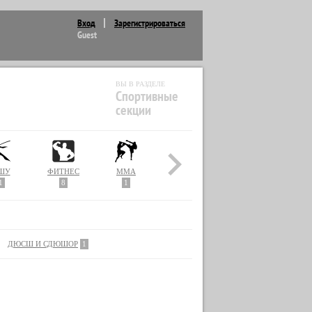
Вход
Зарегистрироваться
Guest
ВЫ В РАЗДЕЛЕ
Спортивные
секции
ШУ
ФИТНЕС
MMA
1
8
1
ДЮСШ И СДЮШОР
1