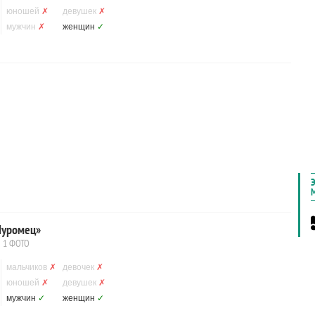
юношей
✗
девушек
✗
мужчин
✗
женщин
✓
Муромец»
1 ФОТО
мальчиков
✗
девочек
✗
юношей
✗
девушек
✗
мужчин
✓
женщин
✓