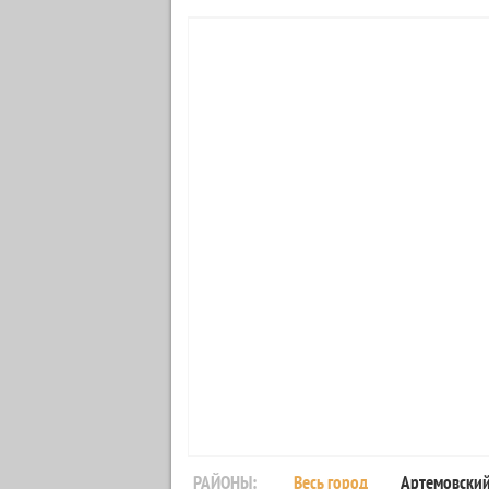
РАЙОНЫ:
Весь город
Артемовски