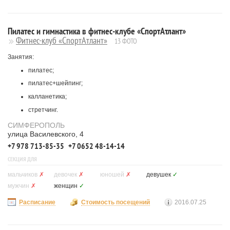
Пилатес и гимнастика в фитнес-клубе «СпортАтлант»
Фитнес-клуб «СпортАтлант»
13 ФОТО
Занятия:
пилатес;
пилатес+шейпинг;
калланетика;
стретчинг.
СИМФЕРОПОЛЬ
улица Василевского, 4
+7 978 713-85-35
+7 0652 48-14-14
СЕКЦИЯ ДЛЯ
мальчиков
✗
девочек
✗
юношей
✗
девушек
✓
мужчин
✗
женщин
✓
Расписание
Стоимость посещений
2016.07.25