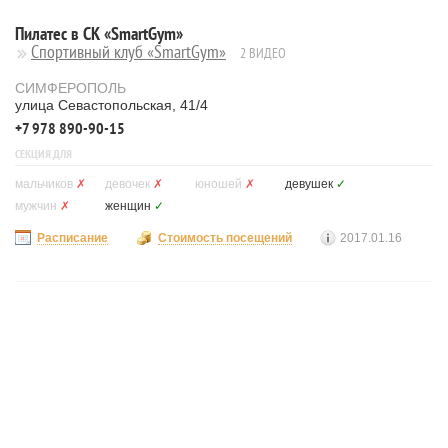
Пилатес в СК «SmartGym»
Спортивный клуб «SmartGym»
2 ВИДЕО
СИМФЕРОПОЛЬ
улица Севастопольская, 41/4
+7 978 890-90-15
СЕКЦИЯ ДЛЯ
мальчиков
✗
девочек
✗
юношей
✗
девушек
✓
мужчин
✗
женщин
✓
Расписание
Стоимость посещений
2017.01.16