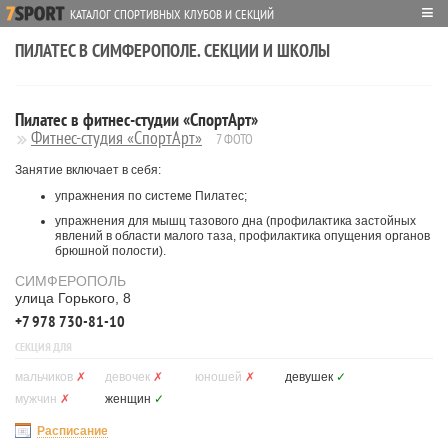
≡
КАТАЛОГ СПОРТИВНЫХ КЛУБОВ И СЕКЦИЙ
ПИЛАТЕС В СИМФЕРОПОЛЕ. СЕКЦИИ И ШКОЛЫ
Пилатес в фитнес-студии «СпортАрт»
Фитнес-студия «СпортАрт»
7 ФОТО
Занятие включает в себя:
упражнения по системе Пилатес;
упражнения для мышц тазового дна (профилактика застойных
явлений в области малого таза, профилактика опущения органов
брюшной полости).
СИМФЕРОПОЛЬ
улица Горького, 8
+7 978 730-81-10
СЕКЦИЯ ДЛЯ
мальчиков
✗
девочек
✗
юношей
✗
девушек
✓
мужчин
✗
женщин
✓
Расписание