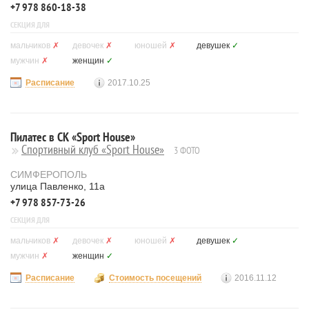
+7 978 860-18-38
СЕКЦИЯ ДЛЯ
мальчиков
✗
девочек
✗
юношей
✗
девушек
✓
мужчин
✗
женщин
✓
Расписание
2017.10.25
Пилатес в СК «Sport House»
Спортивный клуб «Sport House»
3 ФОТО
СИМФЕРОПОЛЬ
улица Павленко, 11а
+7 978 857-73-26
СЕКЦИЯ ДЛЯ
мальчиков
✗
девочек
✗
юношей
✗
девушек
✓
мужчин
✗
женщин
✓
Расписание
Стоимость посещений
2016.11.12