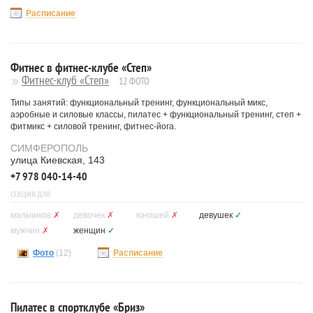
Расписание
Фитнес в фитнес-клубе «Степ»
Фитнес-клуб «Степ»
12 ФОТО
Типы занятий: функциональный тренинг, функциональный микс,
аэробные и силовые классы, пилатес + функциональный тренинг, степ +
фитмикс + силовой тренинг, фитнес-йога.
СИМФЕРОПОЛЬ
улица Киевская, 143
+7 978 040-14-40
СЕКЦИЯ ДЛЯ
мальчиков
✗
девочек
✗
юношей
✗
девушек
✓
мужчин
✗
женщин
✓
Фото
(12)
Расписание
Пилатес в спортклубе «Бриз»