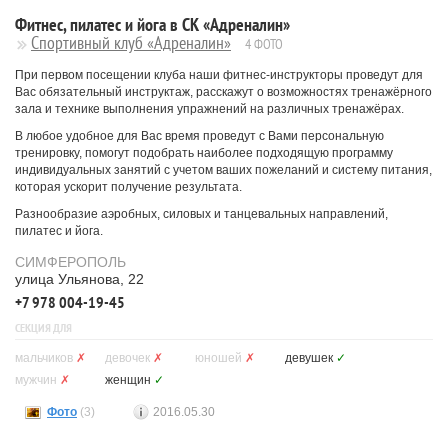
Фитнес, пилатес и йога в СК «Адреналин»
Спортивный клуб «Адреналин»
4 ФОТО
При первом посещении клуба наши фитнес-инструкторы проведут для
Вас обязательный инструктаж, расскажут о возможностях тренажёрного
зала и технике выполнения упражнений на различных тренажёрах.
В любое удобное для Вас время проведут с Вами персональную
тренировку, помогут подобрать наиболее подходящую программу
индивидуальных занятий с учетом ваших пожеланий и систему питания,
которая ускорит получение результата.
Разнообразие аэробных, силовых и танцевальных направлений,
пилатес и йога.
СИМФЕРОПОЛЬ
улица Ульянова, 22
+7 978 004-19-45
СЕКЦИЯ ДЛЯ
мальчиков
✗
девочек
✗
юношей
✗
девушек
✓
мужчин
✗
женщин
✓
Фото
(3)
2016.05.30