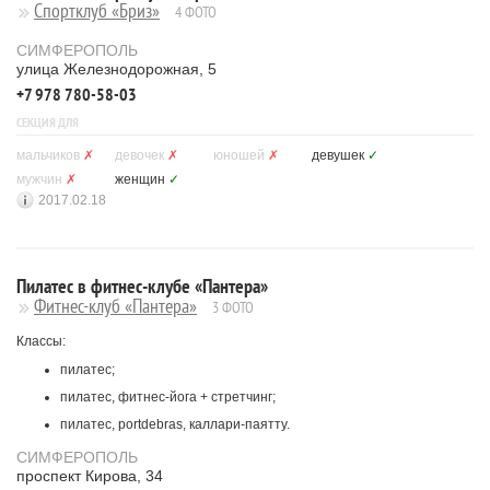
Спортклуб «Бриз»
4 ФОТО
СИМФЕРОПОЛЬ
улица Железнодорожная, 5
+7 978 780-58-03
СЕКЦИЯ ДЛЯ
мальчиков
✗
девочек
✗
юношей
✗
девушек
✓
мужчин
✗
женщин
✓
2017.02.18
Пилатес в фитнес-клубе «Пантера»
Фитнес-клуб «Пантера»
3 ФОТО
Классы:
пилатес;
пилатес, фитнес-йога + стретчинг;
пилатес, portdebras, каллари-паятту.
СИМФЕРОПОЛЬ
проспект Кирова, 34