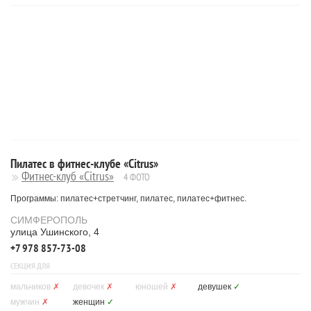
Пилатес в фитнес-клубе «Citrus»
Фитнес-клуб «Citrus»
4 ФОТО
Программы: пилатес+стретчинг, пилатес, пилатес+фитнес.
СИМФЕРОПОЛЬ
улица Ушинского, 4
+7 978 857-73-08
СЕКЦИЯ ДЛЯ
мальчиков
✗
девочек
✗
юношей
✗
девушек
✓
мужчин
✗
женщин
✓