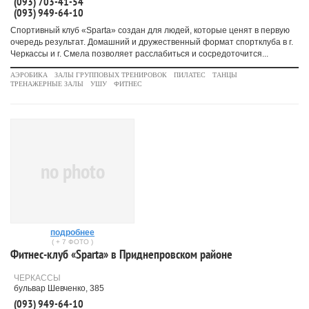
(093) 703-41-54
(093) 949-64-10
Спортивный клуб «Sparta» создан для людей, которые ценят в первую
очередь результат. Домашний и дружественный формат спортклуба в г.
Черкассы и г. Смела позволяет расслабиться и сосредоточится...
АЭРОБИКА
ЗАЛЫ ГРУППОВЫХ ТРЕНИРОВОК
ПИЛАТЕС
ТАНЦЫ
ТРЕНАЖЕРНЫЕ ЗАЛЫ
УШУ
ФИТНЕС
no photo
подробнее
( + 7 ФОТО )
Фитнес-клуб «Sparta» в Приднепровском районе
ЧЕРКАССЫ
бульвар Шевченко, 385
(093) 949-64-10