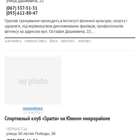
улица Дашкевича, 22
(067) 337-51-31
(093) 612-80-47
Групові тренування проходять в Інституті фізичної культури, спорту і
здоров’я, під керівництвом дипломованих фахівців, професіоналів
фітнесу за адресою вул. Остафія Дашкевича, 22,...
АЭРОБИКА
ГИМНАСТИКА
ЙОГА
ПИЛАТЕС
ФИТНЕС
no photo
подробнее
( + 3 ФОТО )
Спортивный клуб «Sparta» на Южном микрорайоне
ЧЕРКАССЫ
улица 30-летия Победы, 36