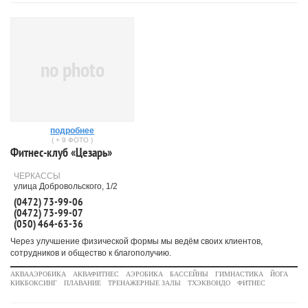
no photo
подробнее
( + 9 ФОТО )
Фитнес-клуб «Цезарь»
ЧЕРКАССЫ
улица Добровольского, 1/2
(0472) 73-99-06
(0472) 73-99-07
(050) 464-63-36
Через улучшение физической формы мы ведём своих клиентов,
сотрудников и общество к благополучию.
АКВААЭРОБИКА
АКВАФИТНЕС
АЭРОБИКА
БАССЕЙНЫ
ГИМНАСТИКА
ЙОГА
КИКБОКСИНГ
ПЛАВАНИЕ
ТРЕНАЖЕРНЫЕ ЗАЛЫ
ТХЭКВОНДО
ФИТНЕС