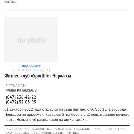
ФИТНЕС
no photo
подробнее
( + 16 ФОТО + 2 ВИДЕО )
Фитнес-клуб «Sportlife» Черкассы
ЧЕРКАССЫ
улица Казацкая, 2
(047) 236-42-22
(0472) 52-03-95
01 декабря 2012 года открылся первый фитнес клуб Sport Life в городе
Черкассы по адресу ул. Казацкая 2, на берегу р. Днепр, в районе речного
порта. Новый клуб расположен на двух этажах...
АКВААЭРОБИКА
АКВАФИТНЕС
АЭРОБИКА
БАССЕЙНЫ
БОКС
ГИМНАСТИКА
ЙОГА
ПИЛАТЕС
ТРЕНАЖЕРНЫЕ ЗАЛЫ
ФИТНЕС