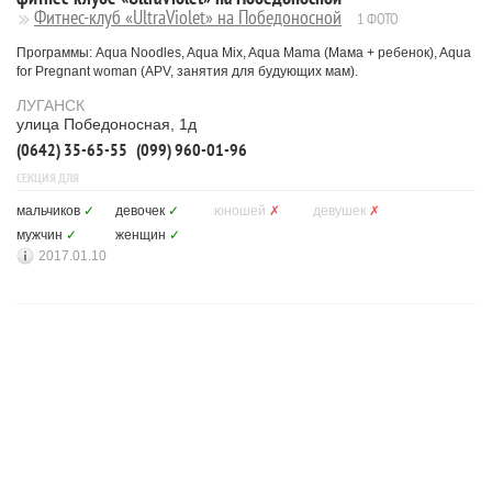
Фитнес-клуб «UltraViolet» на Победоносной
1 ФОТО
Программы: Aqua Noodles, Aqua Mix, Aqua Mama (Мама + ребенок), Aqua
for Pregnant woman (APV, занятия для будующих мам).
ЛУГАНСК
улица Победоносная, 1д
(0642) 35-65-55
(099) 960-01-96
СЕКЦИЯ ДЛЯ
мальчиков
✓
девочек
✓
юношей
✗
девушек
✗
мужчин
✓
женщин
✓
2017.01.10