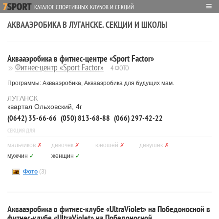
≡
КАТАЛОГ СПОРТИВНЫХ КЛУБОВ И СЕКЦИЙ
АКВААЭРОБИКА В ЛУГАНСКЕ. СЕКЦИИ И ШКОЛЫ
Аквааэробика в фитнес-центре «Sport Factor»
Фитнес-центр «Sport Factor»
4 ФОТО
Программы: Аквааэробика, Аквааэробика для будущих мам.
ЛУГАНСК
квартал Ольховский, 4г
(0642) 35-66-66
(050) 813-68-88
(066) 297-42-22
СЕКЦИЯ ДЛЯ
мальчиков
✗
девочек
✗
юношей
✗
девушек
✗
мужчин
✓
женщин
✓
Фото
(3)
Аквааэробика в фитнес-клубе «UltraViolet» на Победоносной в
фитнес-клубе «UltraViolet» на Победоносной