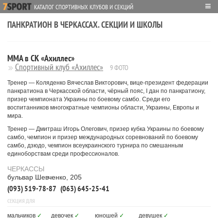
≡
КАТАЛОГ СПОРТИВНЫХ КЛУБОВ И СЕКЦИЙ
ПАНКРАТИОН В ЧЕРКАССАХ. СЕКЦИИ И ШКОЛЫ
MMA в СК «Ахиллес»
Спортивный клуб «Ахиллес»
9 ФОТО
Тренер — Коляденко Вячеслав Викторович, вице-президент федерации
панкратиона в Черкасской области, чёрный пояс, I дан по панкратиону,
призер чемпионата Украины по боевому самбо. Среди его
воспитанников многократные чемпионы области, Украины, Европы и
мира.
Тренер — Дмитраш ​​Игорь Олегович, призер кубка Украины по боевому
самбо, чемпион и призер международных соревнований по боевому
самбо, дзюдо, чемпион всеукраинского турнира по смешанным
единоборствам среди профессионалов.
ЧЕРКАССЫ
бульвар Шевченко, 205
(093) 519-78-87
(063) 645-25-41
СЕКЦИЯ ДЛЯ
мальчиков
✓
девочек
✓
юношей
✓
девушек
✓