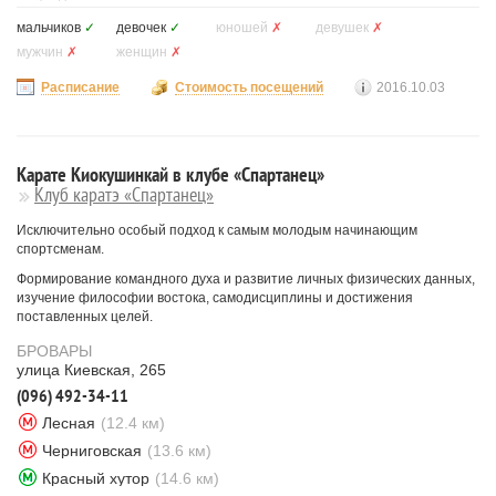
мальчиков
✓
девочек
✓
юношей
✗
девушек
✗
мужчин
✗
женщин
✗
Расписание
Стоимость посещений
2016.10.03
Карате Киокушинкай в клубе «Спартанец»
Клуб каратэ «Спартанец»
Исключительно особый подход к самым молодым начинающим
спортсменам.
Формирование командного духа и развитие личных физических данных,
изучение философии востока, самодисциплины и достижения
поставленных целей.
БРОВАРЫ
улица Киевская, 265
(096) 492-34-11
Лесная
(12.4 км)
Черниговская
(13.6 км)
Красный хутор
(14.6 км)