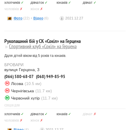
хлопчиків
✓
дівчаток
✓
юнаків
✓
дівчат
✓
чоловіків
✗
жінок
✗
Фото
(22) +
Відео
(6)
2021.12.27
Рукопашний бій у СК «Сокіл» на Герцена
Спортивний клуб «Сокіл» на Герцена
Ддля дітей віком від 5 років та юнаків.
БРОВАРИ
вулиця Герцена, 3
(066) 580-68-07
(068) 949-85-95
Лісова
(10.5 км)
Чернігівська
(11.7 км)
Червоний хутір
(11.7 км)
СЕКЦІЯ ДЛЯ
хлопчиків
✓
дівчаток
✓
юнаків
✓
дівчат
✗
чоловіків
✗
жінок
✗
Відео
(4)
2021.12.27