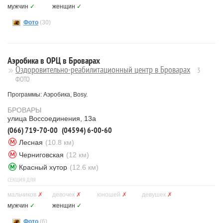
мужчин
✓
женщин
✓
Фото
(30)
Аэробика в ОРЦ в Броварах
Оздоровительно-реабилитационный центр в Броварах
3
ФОТО
Программы: Аэробика, Bosy.
БРОВАРЫ
улица Воссоединения, 13а
(066) 719-70-00
(04594) 6-00-60
Лесная
(10.8 км)
Черниговская
(12 км)
Красный хутор
(12.6 км)
СЕКЦИЯ ДЛЯ
мальчиков
✗
девочек
✗
юношей
✗
девушек
✗
мужчин
✓
женщин
✓
Фото
(6)