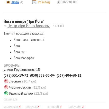
Фото
(4)
Розклад
2022.01.08
Йога в центре "Три Йога"
Центр «Три Йога» Бровары
11 ФОТО
Занятия проходят в классах:
Йога: База - Уровень 1
Йога
Йога 50+
Йога Марафон
БРОВАРЫ
улица Грушевского, 15
(095) 551-19-72
(050) 332-00-04
(067) 404-60-12
Лесная
(10.7 км)
Черниговская
(11.9 км)
Красный хутор
(12.3 км)
СЕКЦИЯ ДЛЯ
мальчиков
✗
девочек
✗
юношей
✗
девушек
✗