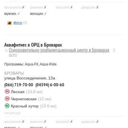
мальчиков
✗
девочек
✗
юношей
✗
девушек
✗
мужчин
✓
женщин
✓
Фото
(3)
Аквафитнес в ОРЦ в Броварах
Оздоровительно-реабилитационный центр в Броварах
3
ФОТО
Программы: Aqua-Fit, Aqua-Ride.
БРОВАРЫ
улица Воссоединения, 13а
(066) 719-70-00
(04594) 6-00-60
Лесная
(10.8 км)
Черниговская
(12 км)
Красный хутор
(12.6 км)
СЕКЦИЯ ДЛЯ
мальчиков
✗
девочек
✗
юношей
✗
девушек
✗