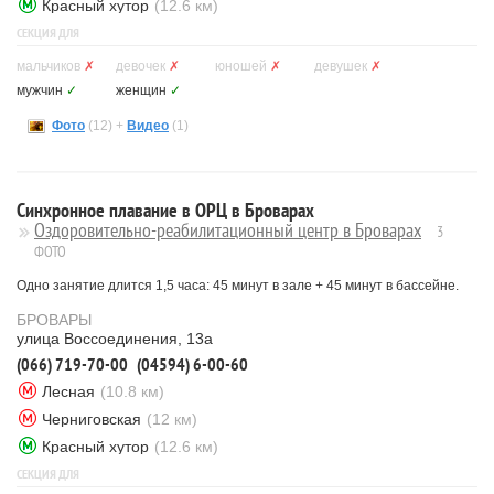
Красный хутор
(12.6 км)
СЕКЦИЯ ДЛЯ
мальчиков
✗
девочек
✗
юношей
✗
девушек
✗
мужчин
✓
женщин
✓
Фото
(12) +
Видео
(1)
Синхронное плавание в ОРЦ в Броварах
Оздоровительно-реабилитационный центр в Броварах
3
ФОТО
Одно занятие длится 1,5 часа: 45 минут в зале + 45 минут в бассейне.
БРОВАРЫ
улица Воссоединения, 13а
(066) 719-70-00
(04594) 6-00-60
Лесная
(10.8 км)
Черниговская
(12 км)
Красный хутор
(12.6 км)
СЕКЦИЯ ДЛЯ