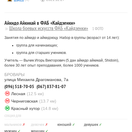
Айкидо Айкикай в ФАБ «Кайдзенки»
Школа боевых искусств ФАБ «Кайдзенки»
1 ФОТО
Занятия по айкидо и айкидзюцу. Набор в группы (возраст от 14 лет):
группа для начинающих;
группа для старших учеников.
Учитель — Вычик Игорь Викторович (5 дан айкидо айкикай, Shidoin),
более 30 лет опыт преподавания, более 1000 учеников.
БРОВАРЫ
улица Михаила Драгоманова, 7а
(096) 518-70-05
(067) 837-81-07
Лесная
(12.5 км)
Черниговская
(13.7 км)
Красный хутор
(14.8 км)
СЕКЦИЯ ДЛЯ
мальчиков
✗
девочек
✗
юношей
✓
девушек
✓
мужчин
✓
женщин
✓