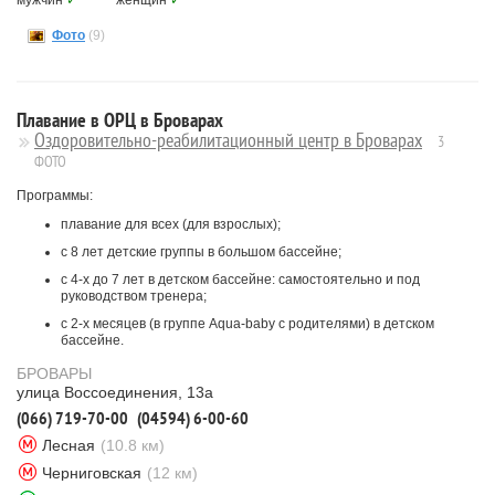
мужчин
✓
женщин
✓
Фото
(9)
Плавание в ОРЦ в Броварах
Оздоровительно-реабилитационный центр в Броварах
3
ФОТО
Программы:
плавание для всех (для взрослых);
с 8 лет детские группы в большом бассейне;
с 4-х до 7 лет в детском бассейне: самостоятельно и под
руководством тренера;
с 2-х месяцев (в группе Aqua-baby с родителями) в детском
бассейне.
БРОВАРЫ
улица Воссоединения, 13а
(066) 719-70-00
(04594) 6-00-60
Лесная
(10.8 км)
Черниговская
(12 км)