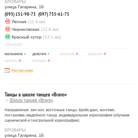
БРОВАРЫ
улица Гагарина, 16
(093) 151-98-73
(097) 755-61-75
Лесная
(11.4 км)
Черниговская
(12.6 км)
Красный хутор
(13.1 км)
СЕКЦИЯ ДЛЯ
мальчиков
✓
девочек
✓
юношей
✗
девушек
✗
мужчин
✗
женщин
✗
Расписание
Танцы в школе танцев «Bravo»
Школа танцев «Bravo»
Направления: хип-хоп, восточные танцы, брейк данс, контемп,
постановка свадебного танца, индивидуальная хореография (обучаем
сценической и театральной хореографии).
БРОВАРЫ
улица Гагарина, 16