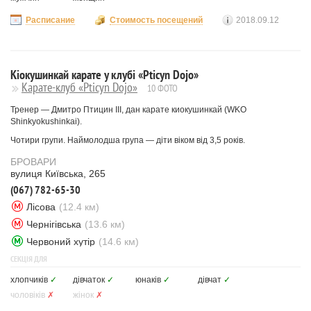
Расписание
Стоимость посещений
2018.09.12
Кіокушинкай карате у клубі «Pticyn Dojo»
Карате-клуб «Pticyn Dojo»
10 ФОТО
Тренер — Дмитро Птицин III, дан карате киокушинкай (WKO
Shinkyokushinkai).
Чотири групи. Наймолодша група — діти віком від 3,5 років.
БРОВАРИ
вулиця Київська, 265
(067) 782-65-30
Лісова
(12.4 км)
Чернігівська
(13.6 км)
Червоний хутір
(14.6 км)
СЕКЦІЯ ДЛЯ
хлопчиків
✓
дівчаток
✓
юнаків
✓
дівчат
✓
чоловіків
✗
жінок
✗