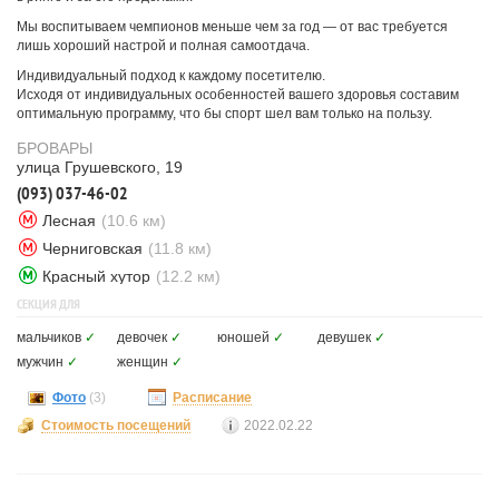
Мы воспитываем чемпионов меньше чем за год — от вас требуется
лишь хороший настрой и полная самоотдача.
Индивидуальный подход к каждому посетителю.
Исходя от индивидуальных особенностей вашего здоровья составим
оптимальную программу, что бы спорт шел вам только на пользу.
БРОВАРЫ
улица Грушевского, 19
(093) 037-46-02
Лесная
(10.6 км)
Черниговская
(11.8 км)
Красный хутор
(12.2 км)
СЕКЦИЯ ДЛЯ
мальчиков
✓
девочек
✓
юношей
✓
девушек
✓
мужчин
✓
женщин
✓
Фото
(3)
Расписание
Стоимость посещений
2022.02.22