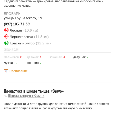
Кардио калланетик — тренировка, направленая на жиросжигание и
укрепление мышц.
БРОВАРЫ
улица Грушевского, 19
(097) 103-72-59
Лесная
(10.6 км)
Черниговская
(11.8 км)
Красный хутор
(12.2 км)
СЕКЦИЯ ДЛЯ
мальчиков
✗
девочек
✗
юношей
✗
девушек
✓
мужчин
✓
женщин
✓
Расписание
Гимнастика в школе танцев «Bravo»
Школа танцев «Bravo»
Набор деток от 3 лет в группы для занятия гимнастикой. Наши занятия
включают общеразвивающую и художественную гимнастику.