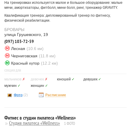
На тренировках используется малое и большое оборудование: малые
мячи, амортизаторы, фитболл, мини болл, ринг, тренажер GRAVITY.
Квалификация тренера: дипломированный тренер по фитнесу,
физической реабилитации.
БРОВАРЫ
улица Грушевского, 19
(097) 103-72-59
Лесная
(10.6 км)
Черниговская
(11.8 км)
Красный хутор
(12.2 км)
СЕКЦИЯ ДЛЯ
мальчиков
✗
девочек
✗
юношей
✓
девушек
✓
мужчин
✓
женщин
✓
Фото
(2)
Расписание
Фитнес в студии пилатеса «Wellness»
Студия пилатеса «Wellness»
1 ФОТО