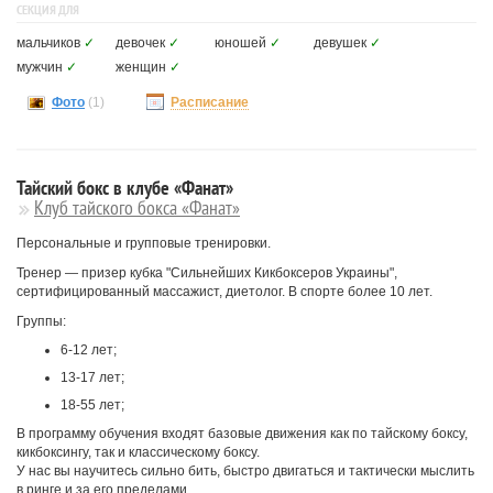
СЕКЦИЯ ДЛЯ
мальчиков
✓
девочек
✓
юношей
✓
девушек
✓
мужчин
✓
женщин
✓
Фото
(1)
Расписание
Тайский бокс в клубе «Фанат»
Клуб тайского бокса «Фанат»
Персональные и групповые тренировки.
Тренер — призер кубка "Cильнейших Кикбоксеров Украины",
сертифицированный массажист, диетолог. В спорте более 10 лет.
Группы:
6-12 лет;
13-17 лет;
18-55 лет;
В программу обучения входят базовые движения как по тайскому боксу,
кикбоксингу, так и классическому боксу.
У нас вы научитесь сильно бить, быстро двигаться и тактически мыслить
в ринге и за его пределами.