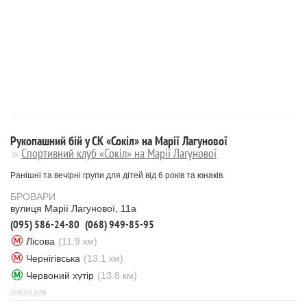
Рукопашний бій у СК «Сокіл» на Марії Лагунової
Спортивний клуб «Сокіл» на Марії Лагунової
Ранішні та вечірні групи для дітей від 6 років та юнаків.
БРОВАРИ
вулиця Марії Лагунової, 11а
(095) 586-24-80
(068) 949-85-95
Лісова
(11.9 км)
Чернігівська
(13.1 км)
Червоний хутір
(13.8 км)
СЕКЦІЯ ДЛЯ