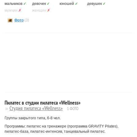
мальчиков
✓
девочек
✓
юношей
✓
девушек
✓
мужчин
✗
женщин
✗
Фото
(3)
Пилатес в студии пилатеса «Wellness»
Студия пилатеса «Wellness»
1 ФОТО
Группы закрытого типа, 6-8 чел.
Программы: пилатес на тренажере (программа GRAVITY Pilates),
пилатес-база, пилатес-интенсив, танцевальный пилатес.