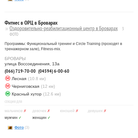
Фитнес в ОРЦ в Броварах
Оздоровительно-реабилитационный центр в Броварах
3
ФОТО
Программы: Функциональный тренинг и Circle Training (проходят в
тренажерном зале), Fitness-mix.
БРОВАРЫ
улица Воссоединения, 13а
(066) 719-70-00
(04594) 6-00-60
Лесная
(10.8 км)
Черниговская
(12 км)
Красный хутор
(12.6 км)
СЕКЦИЯ ДЛЯ
мальчиков
✗
девочек
✗
юношей
✗
девушек
✗
мужчин
✓
женщин
✓
Фото
(3)