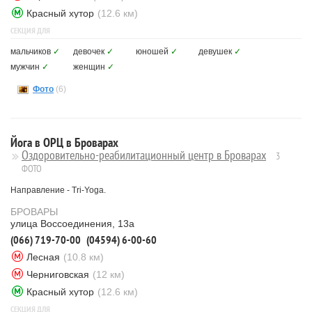
Красный хутор
(12.6 км)
СЕКЦИЯ ДЛЯ
мальчиков
✓
девочек
✓
юношей
✓
девушек
✓
мужчин
✓
женщин
✓
Фото
(6)
Йога в ОРЦ в Броварах
Оздоровительно-реабилитационный центр в Броварах
3
ФОТО
Направление - Tri-Yoga.
БРОВАРЫ
улица Воссоединения, 13а
(066) 719-70-00
(04594) 6-00-60
Лесная
(10.8 км)
Черниговская
(12 км)
Красный хутор
(12.6 км)
СЕКЦИЯ ДЛЯ