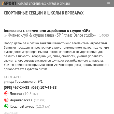
≡
КАТАЛОГ СПОРТИВНЫХ КЛУБОВ И СЕКЦИЙ
СПОРТИВНЫЕ СЕКЦИИ И ШКОЛЫ В БРОВАРАХ
Гимнастика с элементами акробатики в студии «SP»
Фитнес-клуб & студия танца «SP Fitness Dance studio»
1 ФОТО
Набор деток от 4 лет на занятия гимнастики с элементами акробатики.
Занятия проходят в просторном зале с применением матов, под четким
руководством тренера. Выполняются специальные упражнения для
развития гибкости, координации, силы, смелости, умение управлять
своим телом, совершенствуется функция вестибулярного аппарата.
Учится ребенок восприимчивости учебного процесса, организованности,
приобретается чувство ритма.
БРОВАРЫ
улица Грушевского, 9/1
(098) 467-24-88
(066) 107-43-88
Лесная
(10.8 км)
Черниговская
(12 км)
Красный хутор
(12.3 км)
СЕКЦИЯ ДЛЯ