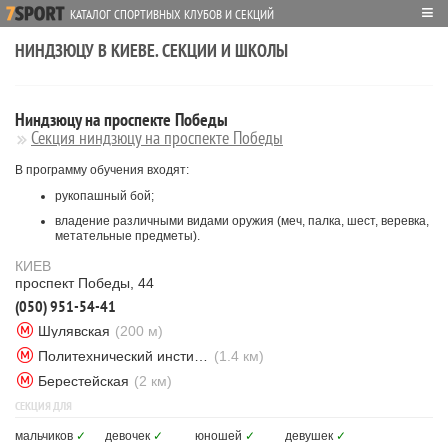
≡
КАТАЛОГ СПОРТИВНЫХ КЛУБОВ И СЕКЦИЙ
НИНДЗЮЦУ В КИЕВЕ. СЕКЦИИ И ШКОЛЫ
Ниндзюцу на проспекте Победы
Секция ниндзюцу на проспекте Победы
В программу обучения входят:
рукопашный бой;
владение различными видами оружия (меч, палка, шест, веревка,
метательные предметы).
КИЕВ
проспект Победы, 44
(050) 951-54-41
Шулявская
(200 м)
Политехнический институт
(1.4 км)
Берестейская
(2 км)
СЕКЦИЯ ДЛЯ
мальчиков
✓
девочек
✓
юношей
✓
девушек
✓