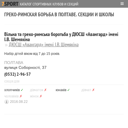
≡
КАТАЛОГ СПОРТИВНЫХ КЛУБОВ И СЕКЦИЙ
ГРЕКО-РИМСКАЯ БОРЬБА В ПОЛТАВЕ. СЕКЦИИ И ШКОЛЫ
Вільна та греко-римська боротьба у ДЮСШ «Авангард» імені
І.В. Шемякіна
ДЮСШ «Авангард» імені І.В. Шемякіна
Набір дітей віком від 7 до 15 років.
ПОЛТАВА
вулиця Соборності, 37
(0532) 2-96-57
СЕКЦІЯ ДЛЯ
хлопчиків
✓
дівчаток
✗
юнаків
✓
дівчат
✗
чоловіків
✗
жінок
✗
2016.08.22