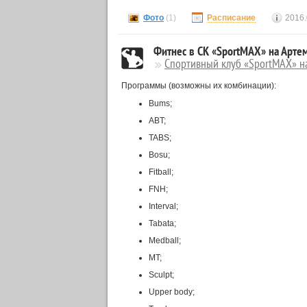
Фото
(1)
Расписание
2016.
Фитнес в СК «SportMAX» на Арте
Спортивный клуб «SportMAX» н
Программы (возможны их комбинации):
Bums;
ABT;
TABS;
Bosu;
Fitball;
FNH;
Interval;
Tabata;
Medball;
MT;
Sculpt;
Upper body;