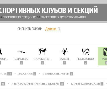
 СПОРТИВНЫХ КЛУБОВ И СЕКЦИЙ
00
СПОРТИВНЫХ СЕКЦИЙ ИЗ
90
НАСЕЛЕННЫХ ПУНКТОВ УКРАИНЫ
СМЕНИТЬ ГОРОД:
Донецк
САМООБОРОНА
СТРЕЛЬБА
ТАЙСКИЙ БОКС (МУАЙ ТАЙ)
ТАНЦЫ
ТХЭКВОНДО
ФИ
3
1
1
7
2
ЗАЛЫ
14
БАССЕЙНЫ
3
ТЕННИСНЫЕ КОРТЫ
1
Ы
35
ФИТНЕС-КЛУБЫ И ФИТНЕС-ЦЕНТРЫ
10
КЛУБЫ ЕДИНОБОРСТВ
7