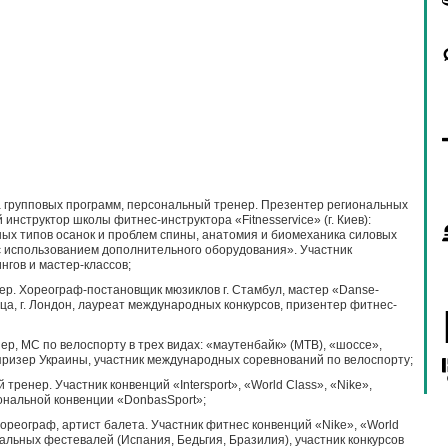
 групповых программ, персональный тренер. Презентер региональных
нструктор школы фитнес-инструктора «Fitnesservice» (г. Киев):
сновных типов осанок и проблем спины, анатомия и биомеханика силовых
 использованием дополнительного оборудования». Участник
нгов и мастер-классов;
р. Хореограф-постановщик мюзиклов г. Стамбул, мастер «Danse-
а, г. Лондон, лауреат международных конкурсов, призентер фитнес-
р, МС по велоспорту в трех видах: «маутенбайк» (МТВ), «шоссе»,
призер Украины, участник международных соревнований по велоспорту;
ренер. Участник конвенций «Intersport», «World Class», «Nike»,
ональной конвенции «DonbasSport»;
реограф, артист балета. Участник фитнес конвенций «Nike», «World
льных фестевалей (Испания, Бедьгия, Бразилия), участник конкурсов