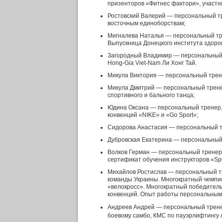
призенторов «Фитнес фактори», участни
Ростовский Валерий — персональный тр
восточным единоборствам;
Мигналева Наталья — персональный тре
Выпускница Донецкого института здоров
Загородный Владимир — персональный 
Hong-Gia Viet-Nam Ли Хонг Тай.
Микула Виктория — персональный трен
Микула Дмитрий — персональный трене
спортивного и бального танца;
Юдина Оксана — персональный тренер,
конвенций «NIKE» и «Go Sport»;
Сидорова Анастасия — персональный тр
Дубровская Екатерина — персональный 
Волков Герман — персональный тренер.
сертификат обучения инструкторов «Sp
Михайлов Ростислав — персональный тр
команды Украины. Многократный чемпион
«велокросс». Многократный победитель
конвенций. Опыт работы персональным
Андреев Андрей — персональный тренер,
боевому самбо, КМС по пауэрлифтингу