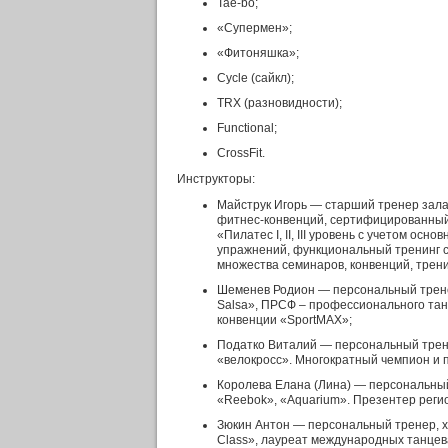
Tae-bo;
«Супермен»;
«Фитоняшка»;
Cycle (сайкл);
TRX (разновидности);
Functional;
CrossFit.
Инструкторы:
Майструк Игорь — старший тренер зала
фитнес-конвенций, сертифицированный и
«Пилатес I, II, III уровень с учетом о
упражнений, функциональный тренинг с
множества семинаров, конвенций, трени
Шеменев Родион — персональный трене
Salsa», ПРСФ – профессионального танц
конвенции «SportMAX»;
Податко Виталий — персональный трене
«велокросс». Многократный чемпион и 
Королева Елана (Лина) — персональный т
«Reebok», «Aquarium». Презентер реги
Зюкин Антон — персональный тренер, хо
Class», лауреат международных танцева