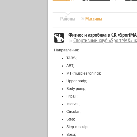
Районы
Массивы
Фитнес и аэробика в СК «SportM
Спортивный клуб «SportMAX» н
Направления:
TABS;
ABT;
MT (muscles toning);
Upper body;
Body pump;
Fitball;
Interval;
Circular;
Step;
Step-n-sculpt;
Bosu;