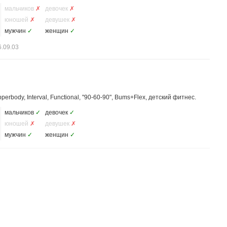
мальчиков
✗
девочек
✗
юношей
✗
девушек
✗
мужчин
✓
женщин
✓
.09.03
perbody, Interval, Functional, "90-60-90", Bums+Flex, детский фитнес.
мальчиков
✓
девочек
✓
юношей
✗
девушек
✗
мужчин
✓
женщин
✓