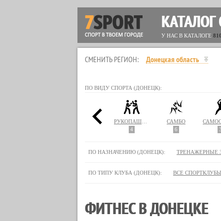
КАТАЛОГ
У НАС В КАТАЛОГЕ
81
СМЕНИТЬ РЕГИОН:
Донецкая область
ПО ВИДУ СПОРТА (ДОНЕЦК):
НАСТОЛЬНЫЙ ТЕННИС
ПИЛАТЕС
ПЛАВАНИЕ
РУКОПАШНЫЙ БОЙ
САМБО
10
2
4
6
ПО НАЗНАЧЕНИЮ (ДОНЕЦК):
ТРЕНАЖЕРНЫЕ 
ПО ТИПУ КЛУБА (ДОНЕЦК):
ВСЕ СПОРТКЛУБ
ФИТНЕС В ДОНЕЦКЕ