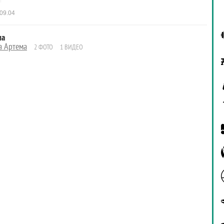
09.04
ма
а Артема
2 ФОТО
1 ВИДЕО