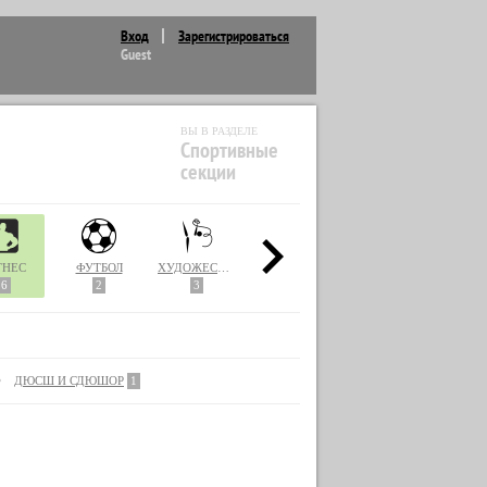
Вход
Зарегистрироваться
Guest
ВЫ В РАЗДЕЛЕ
Спортивные
секции
ТНЕС
ФУТБОЛ
ХУДОЖЕСТВЕННАЯ ГИМНАСТИКА
ШАХМАТЫ
MMA
16
2
3
1
2
ДЮСШ И СДЮШОР
1