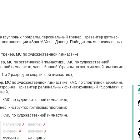
а групповых программ, персональный тренер. Презентер фитнес-
фитнес-конвенции «SportMAX», г. Донецк. Победитель многочисленных
тренер, МС по художественной гимнастике;
р, МС по эстетической гимнастике, КМС по художественной
еской гимнастике, член сборной Украины по эстетической гимнастике;
1 и 2 разряд по спортивной гимнастике;
р, МС по художественной гимнастике, КМС по спортивной аэробике.
аэробике. Призентер региональных фитнес-конвенций «SportMax», г.
нций;
 КМС по художественной гимнастике;
ер, инструктор групповых программ;
 КМС по художественной гимнастике.
мальчиков
✗
девочек
✗
юношей
✗
девушек
✗
мужчин
✓
женщин
✓