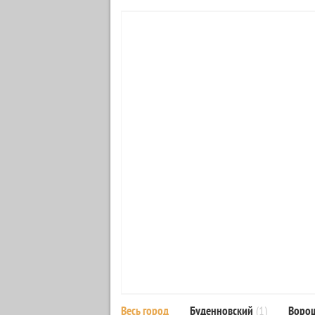
Весь город
Буденновский
(1)
Воро