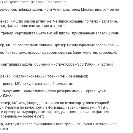
к конкурса презенторов «Fitnes debut»;
енер, сертификат школы йоги Айенгара, город Москва, инструктор по
нер, КМС по легкой атлетике. Чемпион Украины по легкой атлетике.
ья, физического воспитания и спорта;
тренер, сертификат Вьетнамской школы, присвоенным главой школы
ер, МС по спортивным танцам. Призер международных соревнований.
р. Призер международных соревнований, балетмейстер, хореограф
 сертификат школы обучения инструкторов «SportMAX». Участник
енер. Участник конвенций тренингов и семинаров;
тренер, МС по художественной гимнастике;
 Выпускник школы олимпийского резерва имени Сергея Бубки,
ortMAX»;
енер, МС международного класса по велоспорту, член сборной
 Украины по велоспорту в 4-х видах: «трек», «шоссе», «МТВ»,
 и призер международных стартов, участник различных фитнес
 тренером — более 4 лет;
 инструктор зала функционального тренинга. Судья I категории по
 AWPC.