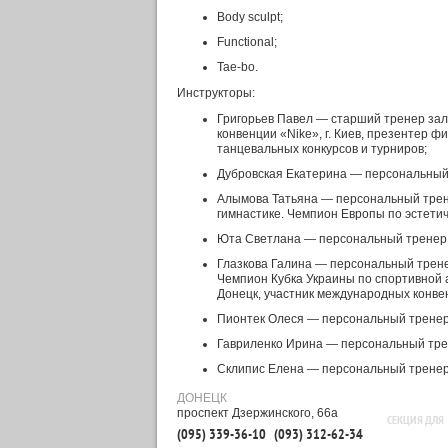
Body sculpt;
Functional;
Tae-bo.
Инструкторы:
Григорьев Павел — старший тренер зал
конвенции «Nike», г. Киев, презентер 
танцевальных конкурсов и турниров;
Дубровская Екатерина — персональный 
Алымова Татьяна — персональный трене
гимнастике. Чемпион Европы по эстетич
Юта Светлана — персональный тренер. 
Глазкова Галина — персональный трене
Чемпион Кубка Украины по спортивной 
Донецк, участник международных конве
Пионтек Олеся — персональный тренер,
Гавриленко Ирина — персональный трен
Склипис Елена — персональный тренер,
ДОНЕЦК
проспект Дзержинского, 66а
СЕКЦИЯ ДЛЯ
(095) 339-36-10
(093) 312-62-34