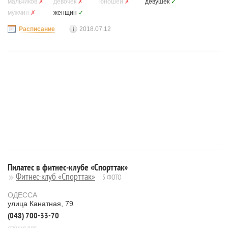
мальчиков
✗
девочек
✗
юношей
✗
девушек
✓
мужчин
✗
женщин
✓
Расписание
2018.07.12
Пилатес в фитнес-клубе «Спорттак»
Фитнес-клуб «Спорттак»
5 ФОТО
ОДЕССА
улица Канатная, 79
(048) 700-33-70