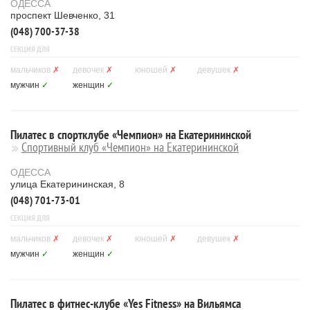
ОДЕССА
проспект Шевченко, 31
(048) 700-37-38
СЕКЦИЯ ДЛЯ
мальчиков
✗
девочек
✗
юношей
✗
девушек
✗
мужчин
✓
женщин
✓
Пилатес в спортклубе «Чемпион» на Екатерининской
Спортивный клуб «Чемпион» на Екатерининской
ОДЕССА
улица Екатерининская, 8
(048) 701-73-01
СЕКЦИЯ ДЛЯ
мальчиков
✗
девочек
✗
юношей
✗
девушек
✗
мужчин
✓
женщин
✓
Пилатес в фитнес-клубе «Yes Fitness» на Вильямса