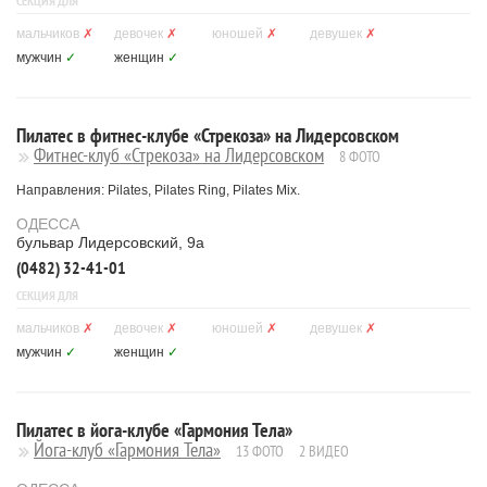
СЕКЦИЯ ДЛЯ
мальчиков
✗
девочек
✗
юношей
✗
девушек
✗
мужчин
✓
женщин
✓
Пилатес в фитнес-клубе «Стрекоза» на Лидерсовском
Фитнес-клуб «Стрекоза» на Лидерсовском
8 ФОТО
Направления: Pilates, Pilates Ring, Pilates Mix.
ОДЕССА
бульвар Лидерсовский, 9а
(0482) 32-41-01
СЕКЦИЯ ДЛЯ
мальчиков
✗
девочек
✗
юношей
✗
девушек
✗
мужчин
✓
женщин
✓
Пилатес в йога-клубе «Гармония Тела»
Йога-клуб «Гармония Тела»
13 ФОТО
2 ВИДЕО