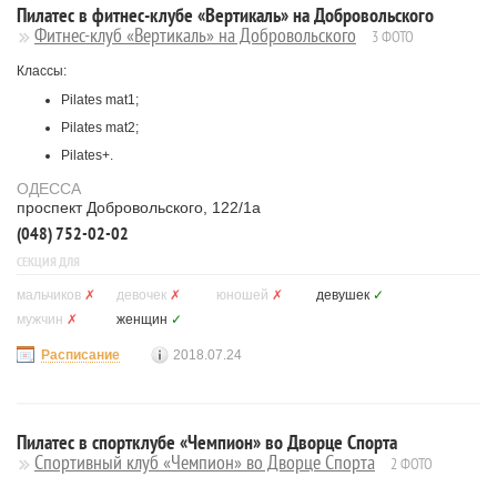
Пилатес в фитнес-клубе «Вертикаль» на Добровольского
Фитнес-клуб «Вертикаль» на Добровольского
3 ФОТО
Классы:
Pilates mat1;
Pilates mat2;
Pilates+.
ОДЕССА
проспект Добровольского, 122/1а
(048) 752-02-02
СЕКЦИЯ ДЛЯ
мальчиков
✗
девочек
✗
юношей
✗
девушек
✓
мужчин
✗
женщин
✓
Расписание
2018.07.24
Пилатес в спортклубе «Чемпион» во Дворце Спорта
Спортивный клуб «Чемпион» во Дворце Спорта
2 ФОТО