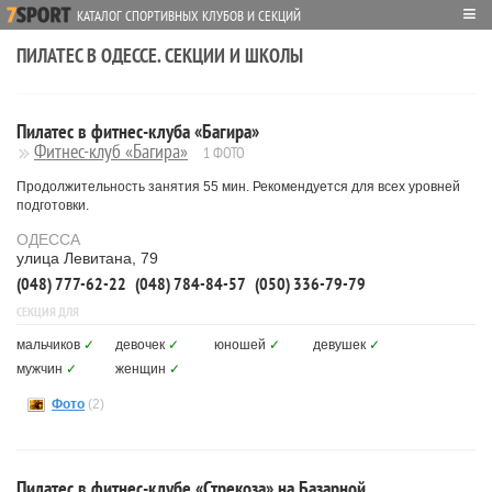
≡
КАТАЛОГ СПОРТИВНЫХ КЛУБОВ И СЕКЦИЙ
ПИЛАТЕС В ОДЕССЕ. СЕКЦИИ И ШКОЛЫ
Пилатес в фитнес-клуба «Багира»
Фитнес-клуб «Багира»
1 ФОТО
Продолжительность занятия 55 мин. Рекомендуется для всех уровней
подготовки.
ОДЕССА
улица Левитана, 79
(048) 777-62-22
(048) 784-84-57
(050) 336-79-79
СЕКЦИЯ ДЛЯ
мальчиков
✓
девочек
✓
юношей
✓
девушек
✓
мужчин
✓
женщин
✓
Фото
(2)
Пилатес в фитнес-клубе «Стрекоза» на Базарной