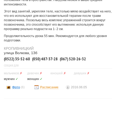
положения тела в пространстве. Нагрузка низкой и выше средней
интенсивности.
Этот вид занятий, укрепляя тело, настолько мягко воздействует на него,
что его используют для восстановительной терапии после травм
позвоночника. Поскольку весь комплекс упражнений строится вокруг
позвоночника, это способствует его вытяжению: используя данную
программу реально подрасти на 1- 2 см.
Продолжительность урока 55 мин. Рекомендуется для любого уровня
подготовки.
КРОПИВНИЦКИЙ
улица Волкова, 13б
(0522) 35-52-60
(050) 487-37-28
(067) 520-26-32
СЕКЦИЯ ДЛЯ
мальчиков
✗
девочек
✗
юношей
✗
девушек
✗
мужчин
✓
женщин
✓
Фото
(6)
Расписание
2016.06.05