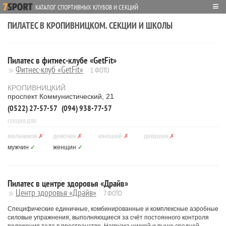
≡
КАТАЛОГ СПОРТИВНЫХ КЛУБОВ И СЕКЦИЙ
ПИЛАТЕС В КРОПИВНИЦКОМ. СЕКЦИИ И ШКОЛЫ
Пилатес в фитнес-клубе «GetFit»
Фитнес-клуб «GetFit»
1 ФОТО
КРОПИВНИЦКИЙ
проспект Коммунистический, 21
(0522) 27-57-57
(094) 938-77-57
СЕКЦИЯ ДЛЯ
мальчиков
✗
девочек
✗
юношей
✗
девушек
✗
мужчин
✓
женщин
✓
Пилатес в центре здоровья «Драйв»
Центр здоровья «Драйв»
7 ФОТО
Специфические единичные, комбинированные и комплексные аэробные
силовые упражнения, выполняющиеся за счёт постоянного контроля