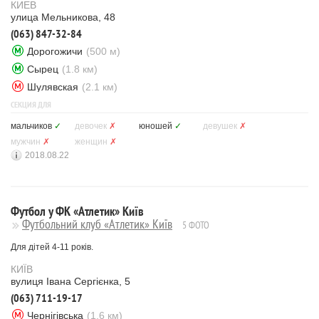
КИЕВ
улица Мельникова, 48
(063) 847-32-84
Дорогожичи
(500 м)
Сырец
(1.8 км)
Шулявская
(2.1 км)
СЕКЦИЯ ДЛЯ
мальчиков
✓
девочек
✗
юношей
✓
девушек
✗
мужчин
✗
женщин
✗
2018.08.22
Футбол у ФК «Атлетик» Київ
Футбольний клуб «Атлетик» Київ
5 ФОТО
Для дітей 4-11 років.
КИЇВ
вулиця Івана Сергієнка, 5
(063) 711-19-17
Чернігівська
(1.6 км)