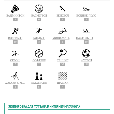
БАДМИНТОН
БАСКЕТБОЛ
БЕЙСБОЛ
ВОДНОЕ ПОЛО
6
41
5
4
ВОЛЕЙБОЛ
ГАНДБОЛ
МИНИ-ФУТБОЛ
НАСТОЛЬНЫЙ ТЕННИС
19
2
6
19
СКВОШ
СОФТБОЛ
ТЕННИС
ФУТБОЛ
6
2
38
111
ХОККЕЙ С МЯЧОМ
ШАХМАТЫ
ШАШКИ
1
27
4