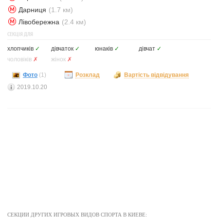
Дарниця
(1.7 км)
Лівобережна
(2.4 км)
СЕКЦІЯ ДЛЯ
хлопчиків
✓
дівчаток
✓
юнаків
✓
дівчат
✓
чоловіків
✗
жінок
✗
Фото
(1)
Розклад
Вартість відвідування
2019.10.20
СЕКЦИИ ДРУГИХ ИГРОВЫХ ВИДОВ СПОРТА В КИЕВЕ: