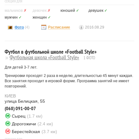
СЕКЦИЯ ДЛЯ
мальчиков
✗
девочек
✗
юношей
✓
девушек
✓
мужчин
✓
женщин
✓
Фото
(4)
Расписание
2016.08.29
Футбол в футбольной школе «Football Style»
Футбольная школа «Football Style»
1 ФОТО
Для детей 3-7 лет.
Тренировки проходят 2 раза в неделю, длительностью 45 минут каждая.
Все занятия проходит в игровой форме. Программа занятий не имеет
повторений.
КИЕВ
улица Белицкая, 55
(068) 091-00-07
Сырец
(1.7 км)
Дорогожичи
(2.4 км)
Берестейская
(3.7 км)