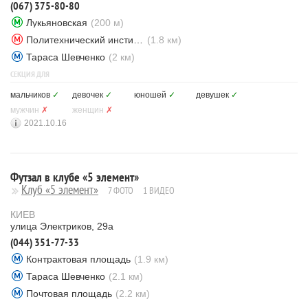
(067) 375-80-80
Лукьяновская
(200 м)
Политехнический институт
(1.8 км)
Тараса Шевченко
(2 км)
СЕКЦИЯ ДЛЯ
мальчиков
✓
девочек
✓
юношей
✓
девушек
✓
мужчин
✗
женщин
✗
2021.10.16
Футзал в клубе «5 элемент»
Клуб «5 элемент»
7 ФОТО
1 ВИДЕО
КИЕВ
улица Электриков, 29а
(044) 351-77-33
Контрактовая площадь
(1.9 км)
Тараса Шевченко
(2.1 км)
Почтовая площадь
(2.2 км)