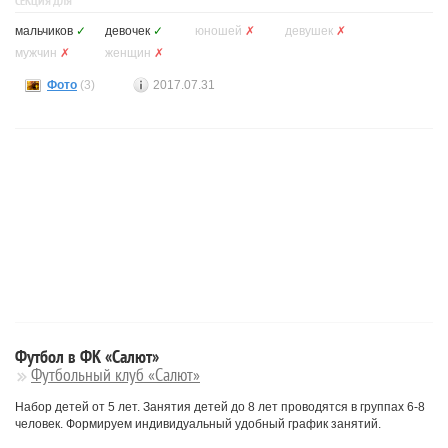
СЕКЦИЯ ДЛЯ
мальчиков
✓
девочек
✓
юношей
✗
девушек
✗
мужчин
✗
женщин
✗
Фото
(3)
2017.07.31
Футбол в ФК «Салют»
Футбольный клуб «Салют»
Набор детей от 5 лет. Занятия детей до 8 лет проводятся в группах 6-8
человек. Формируем индивидуальный удобный график занятий.