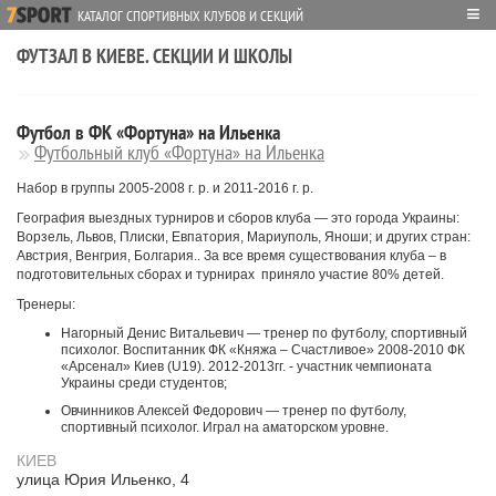
≡
КАТАЛОГ СПОРТИВНЫХ КЛУБОВ И СЕКЦИЙ
ФУТЗАЛ В КИЕВЕ. СЕКЦИИ И ШКОЛЫ
Футбол в ФК «Фортуна» на Ильенка
Футбольный клуб «Фортуна» на Ильенка
Набор в группы 2005-2008 г. р. и 2011-2016 г. р.
География выездных турниров и сборов клуба ― это города Украины:
Ворзель, Львов, Плиски, Евпатория, Мариуполь, Яноши; и других стран:
Австрия, Венгрия, Болгария.. За все время существования клуба – в
подготовительных сборах и турнирах приняло участие 80% детей.
Тренеры:
Нагорный Денис Витальевич ― тренер по футболу, спортивный
психолог. Воспитанник ФК «Княжа – Счастливое» 2008-2010 ФК
«Арсенал» Киев (U19). 2012-2013гг. - участник чемпионата
Украины среди студентов;
Овчинников Алексей Федорович ― тренер по футболу,
спортивный психолог. Играл на аматорском уровне.
КИЕВ
улица Юрия Ильенко, 4