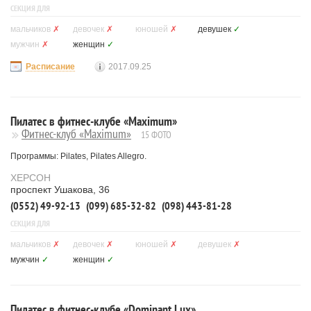
СЕКЦИЯ ДЛЯ
мальчиков
✗
девочек
✗
юношей
✗
девушек
✓
мужчин
✗
женщин
✓
Расписание
2017.09.25
Пилатес в фитнес-клубе «Maximum»
Фитнес-клуб «Maximum»
15 ФОТО
Программы: Pilates, Pilates Allegro.
ХЕРСОН
проспект Ушакова, 36
(0552) 49-92-13
(099) 685-32-82
(098) 443-81-28
СЕКЦИЯ ДЛЯ
мальчиков
✗
девочек
✗
юношей
✗
девушек
✗
мужчин
✓
женщин
✓
Пилатес в фитнес-клубе «Dominant Lux»