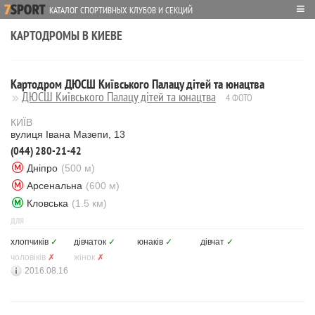
≡
КАТАЛОГ СПОРТИВНЫХ КЛУБОВ И СЕКЦИЙ
КАРТОДРОМЫ В КИЕВЕ
Картодром ДЮСШ Київського Палацу дітей та юнацтва
ДЮСШ Київського Палацу дітей та юнацтва
4 ФОТО
КИЇВ
вулиця Івана Мазепи, 13
(044) 280-21-42
Дніпро
(500 м)
Арсенальна
(600 м)
Кловська
(1.5 км)
ДЛЯ
хлопчиків
✓
дівчаток
✓
юнаків
✓
дівчат
✓
чоловіків
✗
жінок
✗
2016.08.16