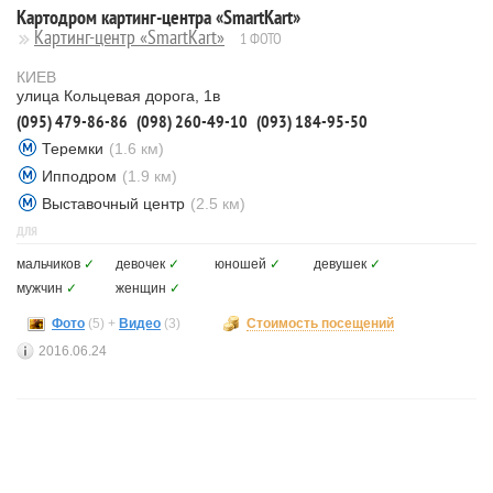
Картодром картинг-центра «SmartKart»
Картинг-центр «SmartKart»
1 ФОТО
КИЕВ
улица Кольцевая дорога, 1в
(095) 479-86-86
(098) 260-49-10
(093) 184-95-50
Теремки
(1.6 км)
Ипподром
(1.9 км)
Выставочный центр
(2.5 км)
ДЛЯ
мальчиков
✓
девочек
✓
юношей
✓
девушек
✓
мужчин
✓
женщин
✓
Фото
(5) +
Видео
(3)
Стоимость посещений
2016.06.24