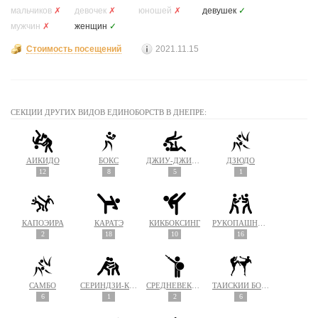
мальчиков
✗
девочек
✗
юношей
✗
девушек
✓
мужчин
✗
женщин
✓
Стоимость посещений
2021.11.15
СЕКЦИИ ДРУГИХ ВИДОВ ЕДИНОБОРСТВ В ДНЕПРЕ:
АЙКИДО
БОКС
ДЖИУ-ДЖИТСУ
ДЗЮДО
12
8
5
1
КАПОЭЙРА
КАРАТЭ
КИКБОКСИНГ
РУКОПАШНЫЙ БОЙ
2
18
10
16
САМБО
СЁРИНДЗИ-КЭМПО
СРЕДНЕВЕКОВЫЙ БОЙ
ТАЙСКИЙ БОКС (МУАЙ ТАЙ)
6
1
2
6