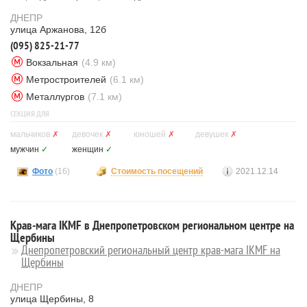
ДНЕПР
улица Аржанова, 12б
(095) 825-21-77
Вокзальная
(4.9 км)
Метростроителей
(6.1 км)
Металлургов
(7.1 км)
СЕКЦИЯ ДЛЯ
мальчиков
✗
девочек
✗
юношей
✗
девушек
✗
мужчин
✓
женщин
✓
Фото
(16)
Стоимость посещений
2021.12.14
Крав-мага IKMF в Днепропетровском региональном центре на
Щербины
Днепропетровский региональный центр крав-мага IKMF на
Щербины
ДНЕПР
улица Щербины, 8