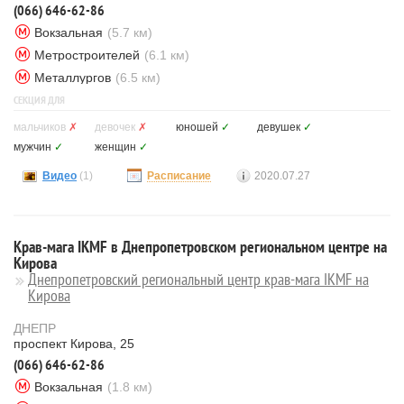
(066) 646-62-86
Вокзальная
(5.7 км)
Метростроителей
(6.1 км)
Металлургов
(6.5 км)
СЕКЦИЯ ДЛЯ
мальчиков
✗
девочек
✗
юношей
✓
девушек
✓
мужчин
✓
женщин
✓
Видео
(1)
Расписание
2020.07.27
Крав-мага IKMF в Днепропетровском региональном центре на
Кирова
Днепропетровский региональный центр крав-мага IKMF на
Кирова
ДНЕПР
проспект Кирова, 25
(066) 646-62-86
Вокзальная
(1.8 км)