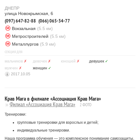
ДНЕПР
улица Новокрымская, 6
(097) 647-82-88
(066) 065-34-77
Вокзальная
(5.5 км)
Метростроителей
(5.5 км)
Металлургов
(5.9 км)
СЕКЦИЯ ДЛЯ
мальчиков
✗
девочек
✗
юношей
✗
девушек
✓
мужчин
✗
женщин
✓
2017.10.05
Крав Мага в филиале «Ассоциация Крав Мага»
Филиал «Ассоциация Крав Мага»
2 ФОТО
Тренировки:
групповые тренировки для взрослых и детей;
индивидуальные тренировки.
Наша программа обучения ― это комплексное понимание самозащиты,