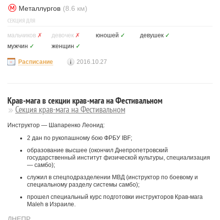
Металлургов
(8.6 км)
СЕКЦИЯ ДЛЯ
мальчиков
✗
девочек
✗
юношей
✓
девушек
✓
мужчин
✓
женщин
✓
Расписание
2016.10.27
Крав-мага в секции крав-мага на Фестивальном
Секция крав-мага на Фестивальном
Инструктор — Шапаренко Леонид:
2 дан по рукопашному бою ФРБУ IBF;
образование высшее (окончил Днепропетровский
государственный институт физической культуры, специализация
— самбо);
служил в спецподразделении МВД (инструктор по боевому и
специальному разделу системы самбо);
прошел специальный курс подготовки инструкторов Крав-мага
Maleh в Израиле.
ДНЕПР