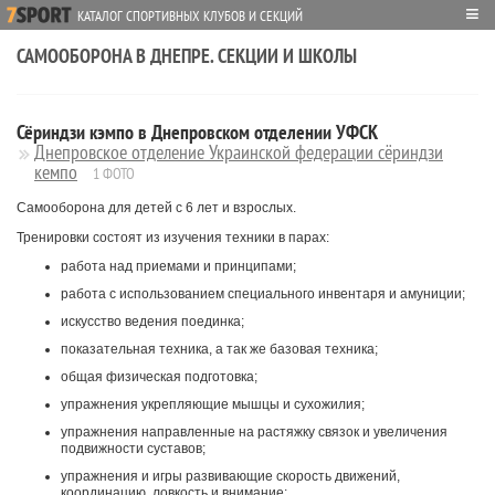
≡
КАТАЛОГ СПОРТИВНЫХ КЛУБОВ И СЕКЦИЙ
САМООБОРОНА В ДНЕПРЕ. СЕКЦИИ И ШКОЛЫ
Сёриндзи кэмпо в Днепровском отделении УФСК
Днепровское отделение Украинской федерации сёриндзи
кемпо
1 ФОТО
Самооборона для детей с 6 лет и взрослых.
Тренировки состоят из изучения техники в парах:
работа над приемами и принципами;
работа с использованием специального инвентаря и амуниции;
искусство ведения поединка;
показательная техника, а так же базовая техника;
общая физическая подготовка;
упражнения укрепляющие мышцы и сухожилия;
упражнения направленные на растяжку связок и увеличения
подвижности суставов;
упражнения и игры развивающие скорость движений,
координацию, ловкость и внимание;