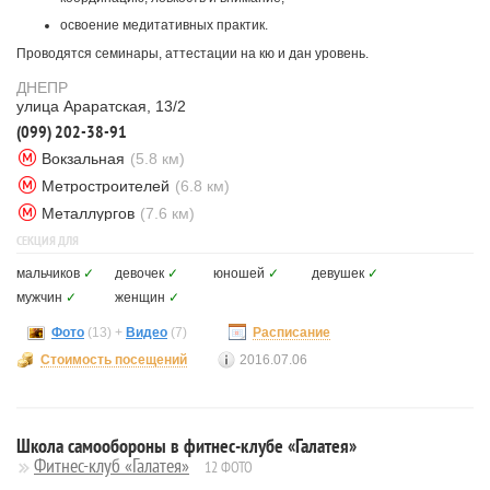
освоение медитативных практик.
Проводятся семинары, аттестации на кю и дан уровень.
ДНЕПР
улица Араратская, 13/2
(099) 202-38-91
Вокзальная
(5.8 км)
Метростроителей
(6.8 км)
Металлургов
(7.6 км)
СЕКЦИЯ ДЛЯ
мальчиков
✓
девочек
✓
юношей
✓
девушек
✓
мужчин
✓
женщин
✓
Фото
(13) +
Видео
(7)
Расписание
Стоимость посещений
2016.07.06
Школа самообороны в фитнес-клубе «Галатея»
Фитнес-клуб «Галатея»
12 ФОТО