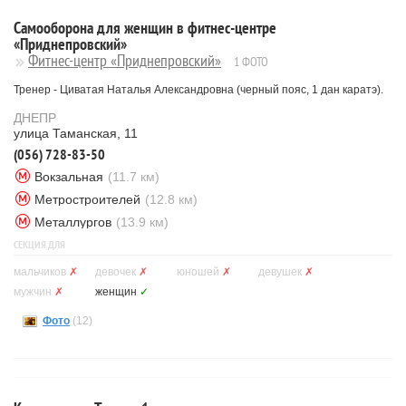
Самооборона для женщин в фитнес-центре
«Приднепровский»
Фитнес-центр «Приднепровский»
1 ФОТО
Тренер - Циватая Наталья Александровна (черный пояс, 1 дан каратэ).
ДНЕПР
улица Таманская, 11
(056) 728-83-50
Вокзальная
(11.7 км)
Метростроителей
(12.8 км)
Металлургов
(13.9 км)
СЕКЦИЯ ДЛЯ
мальчиков
✗
девочек
✗
юношей
✗
девушек
✗
мужчин
✗
женщин
✓
Фото
(12)