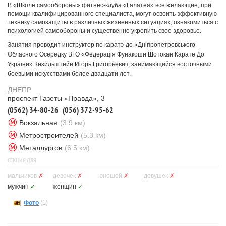
В «Школе самообороны» фитнес-клуба «Галатея» все желающие, при
помощи квалифицированного специалиста, могут освоить эффективную
технику самозащиты в различных жизненных ситуациях, ознакомиться с
психологией самообороны и существенно укрепить свое здоровье.
Занятия проводит инструктор по каратэ-до «Днiпропетровського
Обласного Осередку ВГО «Федерацiя Фунакоши Шотокан Карате До
Украiни» Кизильштейн Игорь Григорьевич, занимающийся восточными
боевыми искусствами более двадцати лет.
ДНЕПР
проспект Газеты «Правда», 3
(0562) 34-80-26
(056) 372-95-62
Вокзальная
(3.9 км)
Метростроителей
(5.3 км)
Металлургов
(6.5 км)
СЕКЦИЯ ДЛЯ
мальчиков
✗
девочек
✗
юношей
✗
девушек
✗
мужчин
✓
женщин
✓
Фото
(1)