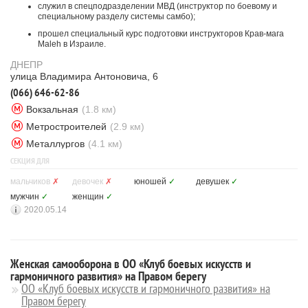
служил в спецподразделении МВД (инструктор по боевому и
специальному разделу системы самбо);
прошел специальный курс подготовки инструкторов Крав-мага
Maleh в Израиле.
ДНЕПР
улица Владимира Антоновича, 6
(066) 646-62-86
Вокзальная
(1.8 км)
Метростроителей
(2.9 км)
Металлургов
(4.1 км)
СЕКЦИЯ ДЛЯ
мальчиков
✗
девочек
✗
юношей
✓
девушек
✓
мужчин
✓
женщин
✓
2020.05.14
Женская самооборона в ОО «Клуб боевых искусств и
гармоничного развития» на Правом берегу
ОО «Клуб боевых искусств и гармоничного развития» на
Правом берегу