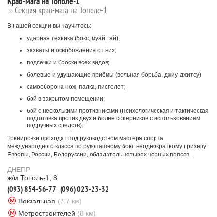
Крав-мага на Тополе-1
Секция крав-мага на Тополе-1
В нашей секции вы научитесь:
ударная техника (бокс, муай тай);
захваты и освобождение от них;
подсечки и броски всех видов;
болевые и удушающие приёмы (вольная борьба, джиу-джитсу)
самооборона нож, палка, пистолет;
бой в закрытом помещении;
бой с несколькими противниками (Психологическая и тактическая
подготовка против двух и более соперников с использованием
подручных средств).
Тренировки проходят под руководством мастера спорта
международного класса по рукопашному бою, неоднократному призеру
Европы, России, Белоруссии, обладатель четырех черных поясов.
ДНЕПР
ж/м Тополь-1, 8
(093) 854-56-77
(096) 023-23-32
Вокзальная
(7.7 км)
Метростроителей
(8 км)