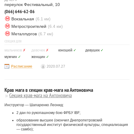
переулок Фестивальный, 10
(066) 646-62-86
Вокзальная
(6.1 км)
Метростроителей
(6.4 км)
Металлургов
(6.7 км)
СЕКЦИЯ ДЛЯ
мальчиков
✗
девочек
✗
юношей
✓
девушек
✓
мужчин
✓
женщин
✓
Расписание
2020.07.27
Крав мага в секции крав-мага на Антоновича
Секция крав-мага на Антоновича
Инструктор — Шапаренко Леонид:
2 дан по рукопашному бою ФРБУ IBF;
образование высшее (окончил Днепропетровский
государственный институт физической культуры, специализация
— самбо);