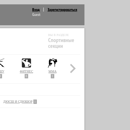
Вход
Зарегистрироваться
Guest
ВЫ В РАЗДЕЛЕ
Спортивные
секции
ШУ
ФИТНЕС
MMA
1
8
1
ДЮСШ И СДЮШОР
1