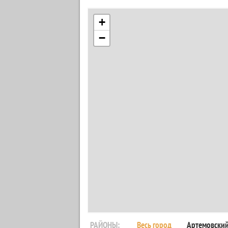
+
−
РАЙОНЫ:
Весь город
Артемовски