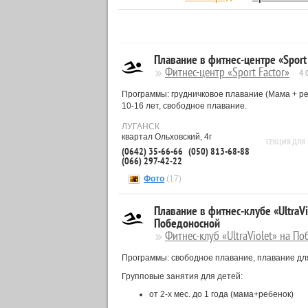
Плавание в фитнес-центре «Sport 
Фитнес-центр «Sport Factor»
4 
Программы: грудничковое плавание (Мама + ребе
10-16 лет, свободное плавание.
ЛУГАНСК
квартал Ольховский, 4г
СЕКЦИЯ ДЛЯ
(0642) 35-66-66
(050) 813-68-88
(066) 297-42-22
Фото
(17)
Плавание в фитнес-клубе «UltraVi
Победоносной
Фитнес-клуб «UltraViolet» на П
Программы: свободное плавание, плавание для
Групповые занятия для детей:
от 2-х мес. до 1 года (мама+ребенок)