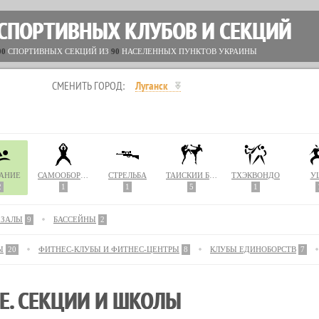
 СПОРТИВНЫХ КЛУБОВ И СЕКЦИЙ
00
СПОРТИВНЫХ СЕКЦИЙ ИЗ
90
НАСЕЛЕННЫХ ПУНКТОВ УКРАИНЫ
СМЕНИТЬ ГОРОД:
Луганск
АНИЕ
САМООБОРОНА
СТРЕЛЬБА
ТАЙСКИЙ БОКС (МУАЙ ТАЙ)
ТХЭКВОНДО
У
2
1
1
5
1
 ЗАЛЫ
9
БАССЕЙНЫ
2
Ы
20
ФИТНЕС-КЛУБЫ И ФИТНЕС-ЦЕНТРЫ
8
КЛУБЫ ЕДИНОБОРСТВ
7
Е. СЕКЦИИ И ШКОЛЫ