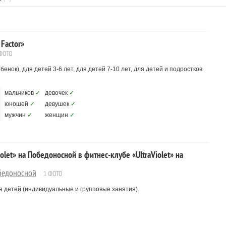
Factor»
ФОТО
нок), для детей 3-6 лет, для детей 7-10 лет, для детей и подростков
мальчиков
✓
девочек
✓
юношей
✓
девушек
✓
мужчин
✓
женщин
✓
olet» на Победоносной в фитнес-клубе «UltraViolet» на
обедоносной
1 ФОТО
 детей (индивидуальные и групповые занятия).