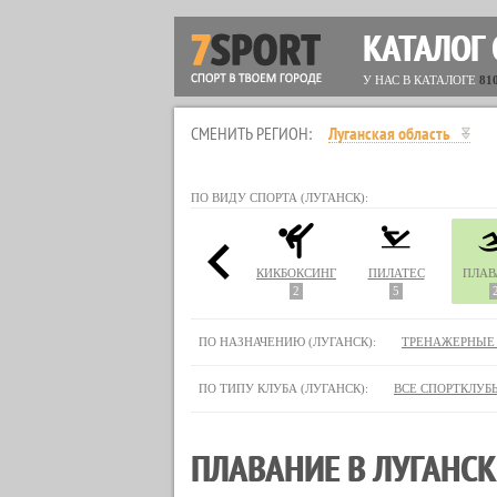
КАТАЛОГ
У НАС В КАТАЛОГЕ
81
СМЕНИТЬ РЕГИОН:
Луганская область
ПО ВИДУ СПОРТА (ЛУГАНСК):
ЮДО
ЙОГА
КАРАТЭ
КИКБОКСИНГ
ПИЛАТЕС
ПЛАВ
9
3
2
5
ПО НАЗНАЧЕНИЮ (ЛУГАНСК):
ТРЕНАЖЕРНЫЕ
ПО ТИПУ КЛУБА (ЛУГАНСК):
ВСЕ СПОРТКЛУБ
ПЛАВАНИЕ В ЛУГАНСК