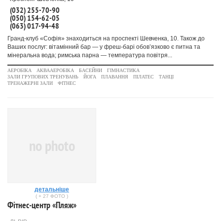
(032) 255-70-90
(050) 154-62-05
(063) 017-94-48
Гранд-клуб «Софія» знаходиться на проспекті Шевченка, 10. Також до
Ваших послуг: вітамінний бар — у фреш-барі обов’язково є питна та
мінеральна вода; римська парна — температура повітря...
АЕРОБІКА
АКВААЕРОБІКА
БАСЕЙНИ
ГІМНАСТИКА
ЗАЛИ ГРУПОВИХ ТРЕНУВАНЬ
ЙОГА
ПЛАВАННЯ
ПІЛАТЕС
ТАНЦІ
ТРЕНАЖЕРНІ ЗАЛИ
ФІТНЕС
no photo
детальніше
( + 27 ФОТО )
Фітнес-центр «Пляж»