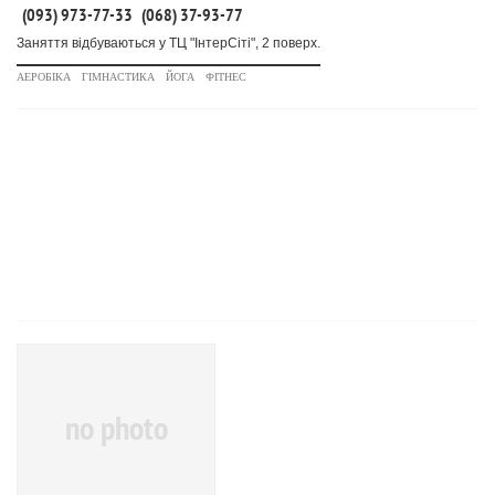
(093) 973-77-33
(068) 37-93-77
Заняття відбуваються у ТЦ "ІнтерСіті", 2 поверх.
АЕРОБІКА
ГІМНАСТИКА
ЙОГА
ФІТНЕС
no photo