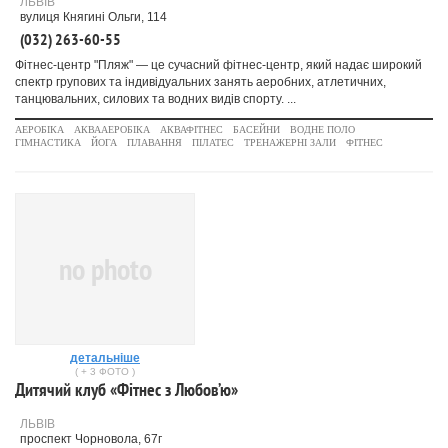
ЛЬВІВ
вулиця Княгині Ольги, 114
(032) 263-60-55
Фітнес-центр "Пляж" — це сучасний фітнес-центр, який надає широкий
спектр групових та індивідуальних занять аеробних, атлетичних,
танцювальних, силових та водних видів спорту. ...
АЕРОБІКА
АКВААЕРОБІКА
АКВАФІТНЕС
БАСЕЙНИ
ВОДНЕ ПОЛО
ГІМНАСТИКА
ЙОГА
ПЛАВАННЯ
ПІЛАТЕС
ТРЕНАЖЕРНІ ЗАЛИ
ФІТНЕС
no photo
детальніше
( + 3 ФОТО )
Дитячий клуб «Фітнес з Любов’ю»
ЛЬВІВ
проспект Чорновола, 67г