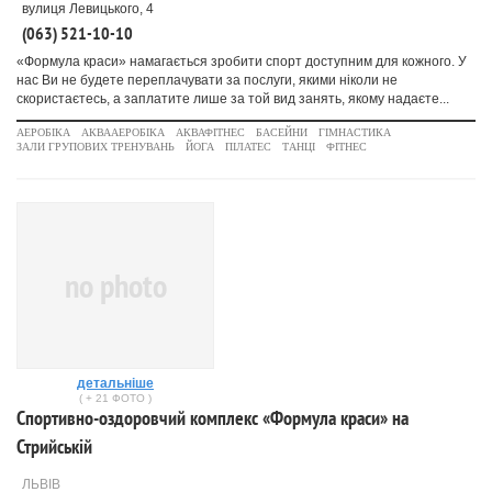
вулиця Левицького, 4
(063) 521-10-10
«Формула краси» намагається зробити спорт доступним для кожного. У
нас Ви не будете переплачувати за послуги, якими ніколи не
скористаєтесь, а заплатите лише за той вид занять, якому надаєте...
АЕРОБІКА
АКВААЕРОБІКА
АКВАФІТНЕС
БАСЕЙНИ
ГІМНАСТИКА
ЗАЛИ ГРУПОВИХ ТРЕНУВАНЬ
ЙОГА
ПІЛАТЕС
ТАНЦІ
ФІТНЕС
no photo
детальніше
( + 21 ФОТО )
Спортивно-оздоровчий комплекс «Формула краси» на
Стрийській
ЛЬВІВ