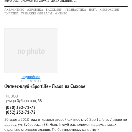
клуб расположен на двух этажах здания. ...
АКВАФИТНЕС
АЭРОБИКА
БАССЕЙНЫ
ГИМНАСТИКА
ЙОГА
КИКБОКСИНГ
ПИЛАТЕС
ТРЕНАЖЕРНЫЕ ЗАЛЫ
ФИТНЕС
no photo
подробнее
( + 32 ФОТО )
Фитнес-клуб «Sportlife» Львов на Сыхове
ЛЬВОВ
улица Зубровская, 38
(050) 332-71-72
(032) 232-71-72
20 марта 2013 года открылся второй фитнес клуб Sport Life во Львове по
адресу: ул. Зубровская 38. Новый клуб расположен на двух этажах
отдельно стоящего здания. По безупречному качеству и...