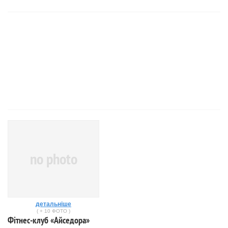
no photo
детальніше
( + 10 ФОТО )
Фітнес-клуб «Айседора»