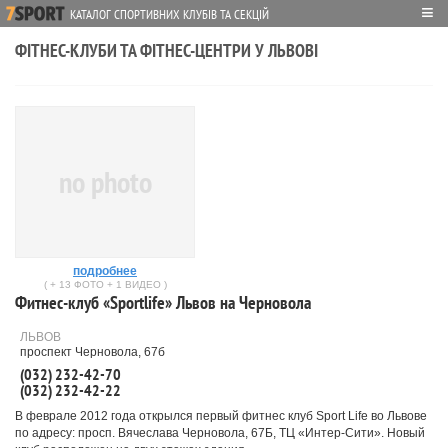
≡
КАТАЛОГ СПОРТИВНИХ КЛУБІВ ТА СЕКЦІЙ
ФІТНЕС-КЛУБИ ТА ФІТНЕС-ЦЕНТРИ У ЛЬВОВІ
no photo
подробнее
( + 13 ФОТО + 1 ВИДЕО )
Фитнес-клуб «Sportlife» Львов на Черновола
ЛЬВОВ
проспект Черновола, 67б
(032) 232-42-70
(032) 232-42-22
В феврале 2012 года открылся первый фитнес клуб Sport Life во Львове
по адресу: просп. Вячеслава Черновола, 67Б, ТЦ «Интер-Сити». Новый