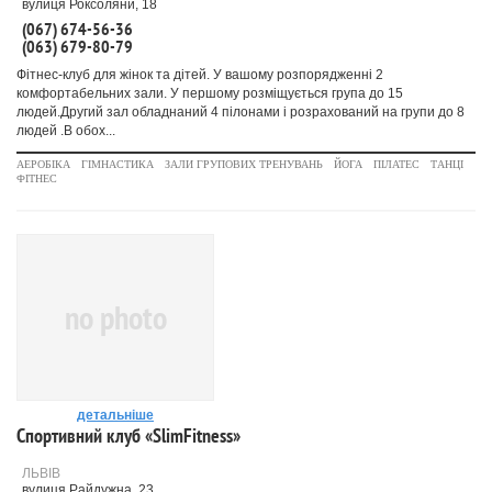
вулиця Роксоляни, 18
(067) 674-56-36
(063) 679-80-79
Фітнес-клуб для жінок та дітей. У вашому розпорядженні 2
комфортабельних зали. У першому розміщується група до 15
людей.Другий зал обладнаний 4 пілонами і розрахований на групи до 8
людей .В обох...
АЕРОБІКА
ГІМНАСТИКА
ЗАЛИ ГРУПОВИХ ТРЕНУВАНЬ
ЙОГА
ПІЛАТЕС
ТАНЦІ
ФІТНЕС
no photo
детальніше
Спортивний клуб «SlimFitness»
ЛЬВІВ
вулиця Райдужна, 23