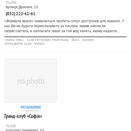
ЛЬВІВ
вулиця Драгана, 13
(032) 222-61-61
«Формула краси» намагається зробити спорт доступним для кожного. У
нас Ви не будете переплачувати за послуги, якими ніколи не
скористаєтесь, а заплатите лише за той вид занять, якому надаєте...
ГІМНАСТИКА
ЗАЛИ ГРУПОВИХ ТРЕНУВАНЬ
ЙОГА
ПІЛАТЕС
ТРЕНАЖЕРНІ ЗАЛИ
ФІТНЕС
no photo
детальніше
( + 48 ФОТО )
Гранд-клуб «Софія»
ЛЬВІВ
проспект Шевченка, 10