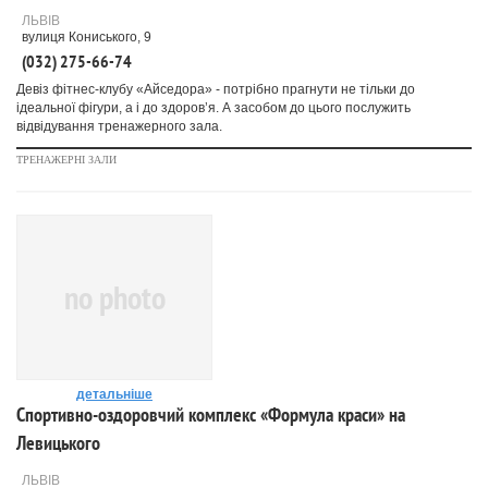
ЛЬВІВ
вулиця Кониського, 9
(032) 275-66-74
Девіз фітнес-клубу «Айседора» - потрібно прагнути не тільки до
ідеальної фігури, а і до здоров’я. А засобом до цього послужить
відвідування тренажерного зала.
ТРЕНАЖЕРНІ ЗАЛИ
no photo
детальніше
Спортивно-оздоровчий комплекс «Формула краси» на
Левицького
ЛЬВІВ