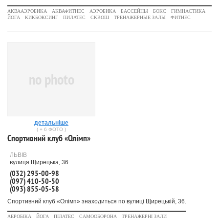
АКВААЭРОБИКА
АКВАФИТНЕС
АЭРОБИКА
БАССЕЙНЫ
БОКС
ГИМНАСТИКА
ЙОГА
КИКБОКСИНГ
ПИЛАТЕС
СКВОШ
ТРЕНАЖЕРНЫЕ ЗАЛЫ
ФИТНЕС
no photo
детальніше
( + 6 ФОТО )
Спортивний клуб «Олімп»
ЛЬВІВ
вулиця Щирецька, 36
(032) 295-00-98
(097) 410-50-50
(093) 855-05-58
Спортивний клуб «Олімп» знаходиться по вулиці Щирецькій, 36.
АЕРОБІКА
ЙОГА
ПІЛАТЕС
САМООБОРОНА
ТРЕНАЖЕРНІ ЗАЛИ