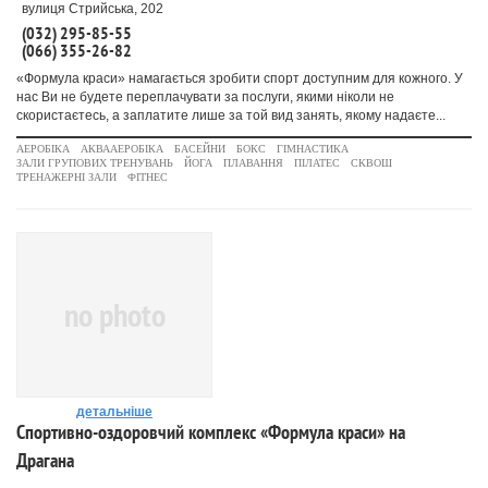
вулиця Стрийська, 202
(032) 295-85-55
(066) 355-26-82
«Формула краси» намагається зробити спорт доступним для кожного. У
нас Ви не будете переплачувати за послуги, якими ніколи не
скористаєтесь, а заплатите лише за той вид занять, якому надаєте...
АЕРОБІКА
АКВААЕРОБІКА
БАСЕЙНИ
БОКС
ГІМНАСТИКА
ЗАЛИ ГРУПОВИХ ТРЕНУВАНЬ
ЙОГА
ПЛАВАННЯ
ПІЛАТЕС
СКВОШ
ТРЕНАЖЕРНІ ЗАЛИ
ФІТНЕС
no photo
детальніше
Спортивно-оздоровчий комплекс «Формула краси» на
Драгана