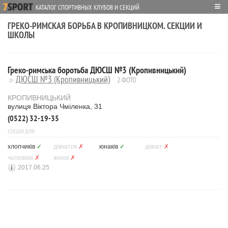
≡
КАТАЛОГ СПОРТИВНЫХ КЛУБОВ И СЕКЦИЙ
ГРЕКО-РИМСКАЯ БОРЬБА В КРОПИВНИЦКОМ. СЕКЦИИ И
ШКОЛЫ
Греко-римська боротьба ДЮСШ №3 (Кропивницький)
ДЮСШ №3 (Кропивницький)
2 ФОТО
КРОПИВНИЦЬКИЙ
вулиця Віктора Чміленка, 31
(0522) 32-19-35
СЕКЦІЯ ДЛЯ
хлопчиків
✓
дівчаток
✗
юнаків
✓
дівчат
✗
чоловіків
✗
жінок
✗
2017.06.25