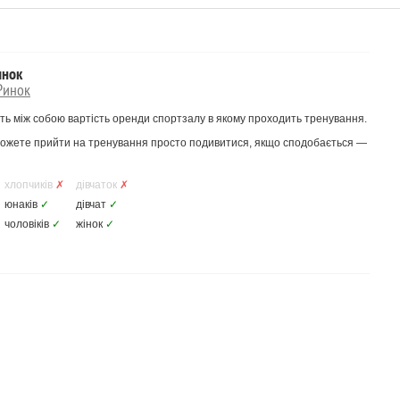
инок
 Ринок
ть між собою вартість оренди спортзалу в якому проходить тренування.
 Можете прийти на тренування просто подивитися, якщо сподобається —
хлопчиків
✗
дівчаток
✗
юнаків
✓
дівчат
✓
чоловіків
✓
жінок
✓