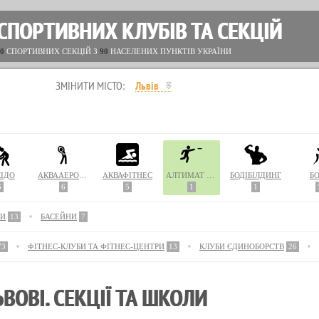
СПОРТИВНИХ КЛУБІВ ТА СЕКЦІЙ
0
СПОРТИВНИХ СЕКЦІЙ З
90
НАСЕЛЕНИХ ПУНКТІВ УКРАЇНИ
ЗМІНИТИ МІСТО:
Львів
ІДО
АКВААЕРОБІКА
АКВАФІТНЕС
АЛТИМАТ ФРИЗБІ
БОДІБІЛДИНГ
Б
6
6
5
1
1
ЛИ
13
БАСЕЙНИ
7
73
ФІТНЕС-КЛУБИ ТА ФІТНЕС-ЦЕНТРИ
13
КЛУБИ ЄДИНОБОРСТВ
26
ВОВІ. СЕКЦІЇ ТА ШКОЛИ