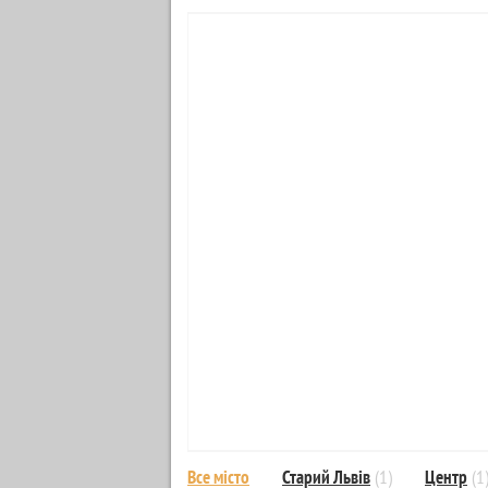
Все місто
Старий Львів
(1)
Центр
(1