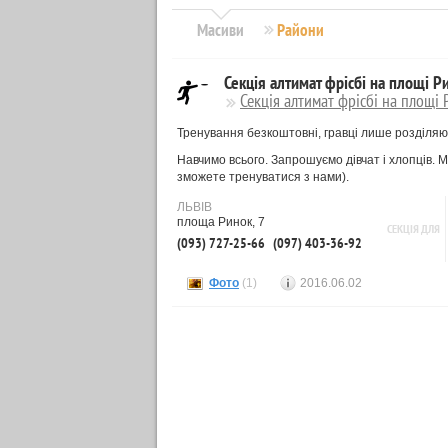
Масиви
Райони
Секція алтимат фрісбі на площі Р
Секція алтимат фрісбі на площі
Тренування безкоштовні, гравці лише розділяю
Навчимо всього. Запрошуємо дівчат і хлопців.
зможете тренуватися з нами).
ЛЬВІВ
площа Ринок, 7
СЕКЦІЯ ДЛЯ
(093) 727-25-66
(097) 403-36-92
Фото
(1)
2016.06.02