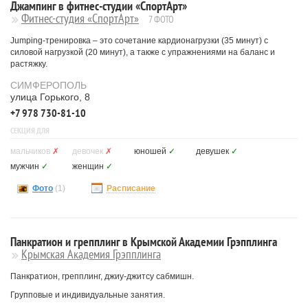
Джампинг в фитнес-студии «СпортАрт»
Фитнес-студия «СпортАрт»
7 ФОТО
Jumping-тренировка – это сочетание кардионагрузки (35 минут) с
силовой нагрузкой (20 минут), а также с упражнениями на баланс и
растяжку.
СИМФЕРОПОЛЬ
улица Горького, 8
+7 978 730-81-10
СЕКЦИЯ ДЛЯ
мальчиков
✗
девочек
✗
юношей
✓
девушек
✓
мужчин
✓
женщин
✓
Фото
(1)
Расписание
Панкратион и грепплинг в Крымской Академии Грэпплинга
Крымская Академия Грэпплинга
Панкратион, грепплинг, джиу-джитсу сабмишн.
Групповые и индивидуальные занятия.