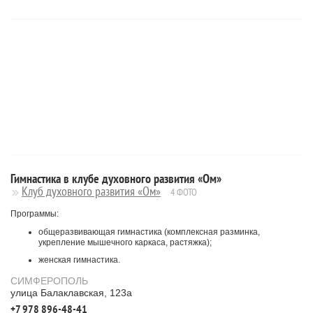
Гимнастика в клубе духовного развития «Ом»
Клуб духовного развития «Ом»
4 ФОТО
Программы:
общеразвивающая гимнастика (комплексная разминка,
укрепление мышечного каркаса, растяжка);
женская гимнастика.
СИМФЕРОПОЛЬ
улица Балаклавская, 123а
+7 978 896-48-41