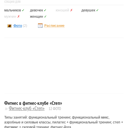
СЕКЦИЯ ДЛЯ
мальчиков
✓
девочек
✓
юношей
✗
девушек
✓
мужчин
✗
женщин
✓
Фото
(2)
Расписание
Фитнес в фитнес-клубе «Степ»
Фитнес-клуб «Степ»
12 ФОТО
Типы занятий: функциональный тренинг, функциональный микс,
аэробные и силовые классы, пилатес + функциональный тренинг, степ +
фитмикс + силовой тренинг, фитнес-йога.