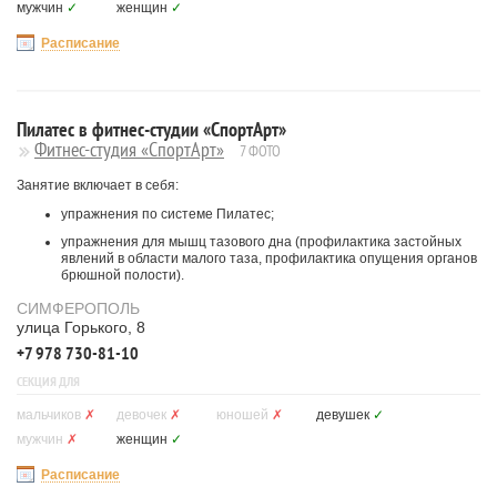
мужчин
✓
женщин
✓
Расписание
Пилатес в фитнес-студии «СпортАрт»
Фитнес-студия «СпортАрт»
7 ФОТО
Занятие включает в себя:
упражнения по системе Пилатес;
упражнения для мышц тазового дна (профилактика застойных
явлений в области малого таза, профилактика опущения органов
брюшной полости).
СИМФЕРОПОЛЬ
улица Горького, 8
+7 978 730-81-10
СЕКЦИЯ ДЛЯ
мальчиков
✗
девочек
✗
юношей
✗
девушек
✓
мужчин
✗
женщин
✓
Расписание