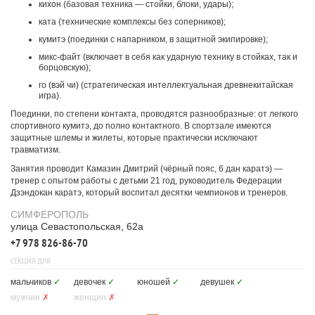
кихон (базовая техника — стойки, блоки, удары);
ката (технические комплексы без соперников);
кумитэ (поединки с напарником, в защитной экипировке);
микс-файт (включает в себя как ударную технику в стойках, так и
борцовскую);
го (вэй чи) (стратегическая интеллектуальная древнекитайская
игра).
Поединки, по степени контакта, проводятся разнообразные: от легкого
спортивного кумитэ, до полно контактного. В спортзале имеются
защитные шлемы и жилеты, которые практически исключают
травматизм.
Занятия проводит Камазин Дмитрий (чёрный пояс, 6 дан каратэ) —
тренер с опытом работы с детьми 21 год, руководитель Федерации
Дзэндокан каратэ, который воспитал десятки чемпионов и тренеров.
СИМФЕРОПОЛЬ
улица Севастопольская, 62а
+7 978 826-86-70
СЕКЦИЯ ДЛЯ
мальчиков
✓
девочек
✓
юношей
✓
девушек
✓
мужчин
✗
женщин
✗