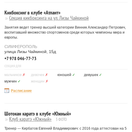
Кикбоксинг в клубе «Атлант»
Секция кикбоксинга на ул. Лизы Чайкиной
Занятия ведет тренер высшей категории Винник Александер Петрович,
воспитавший множество спортсменов среди которых чемпионы мира и
европы.
СИМФЕРОПОЛЬ
улица Лизы Чайкиной, 15д
+7 978 046-77-73
СЕКЦИЯ ДЛЯ
мальчиков
✗
девочек
✗
юношей
✓
девушек
✓
мужчин
✓
женщин
✗
Расписание
Шотокан каратэ в клубе «Южный»
Клуб каратэ «Южный»
3 ФОТО
Тренер — Кирбатов Евгений Владимирович: с 2016 года аттестован на 5