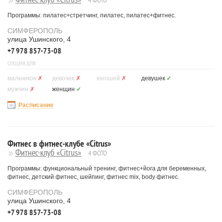
4 ФОТО
Программы: пилатес+стретчинг, пилатес, пилатес+фитнес.
СИМФЕРОПОЛЬ
улица Ушинского, 4
+7 978 857-73-08
СЕКЦИЯ ДЛЯ
мальчиков
✗
девочек
✗
юношей
✗
девушек
✓
мужчин
✗
женщин
✓
Расписание
Фитнес в фитнес-клубе «Citrus»
Фитнес-клуб «Citrus»
4 ФОТО
Программы: функциональный тренинг, фитнес+йога для беременных,
фитнес, детский фитнес, шейпинг, фитнес mix, body фитнес.
СИМФЕРОПОЛЬ
улица Ушинского, 4
+7 978 857-73-08