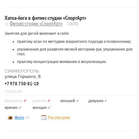
Хатха-йога в фитнес-студии «СпортАрт»
Фитнес-студия «СпортАрт»
7 ФОТО
Занятия для детей включают в себя:
практику асан по методике корректного подхода к позвоночнику;
упражнения для развития мелкой моторики рук, упражнения для
глаз;
практику концентрации внимания и визуализации.
СИМФЕРОПОЛЬ
улица Горького, 8
+7 978 730-81-10
СЕКЦИЯ ДЛЯ
мальчиков
✗
девочек
✗
юношей
✓
девушек
✓
мужчин
✓
женщин
✓
Фото
(4)
Расписание