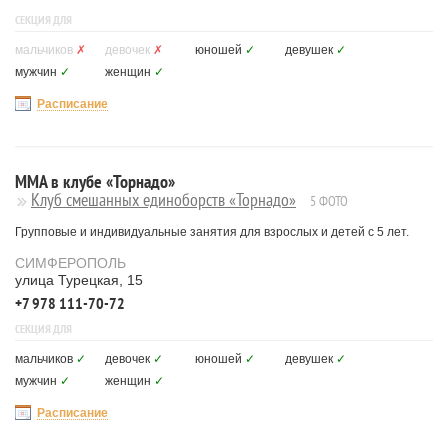
СЕКЦИЯ ДЛЯ
мальчиков
✗
девочек
✗
юношей
✓
девушек
✓
мужчин
✓
женщин
✓
Расписание
MMA в клубе «Торнадо»
Клуб смешанных единоборств «Торнадо»
5 ФОТО
Групповые и индивидуальные занятия для взрослых и детей с 5 лет.
СИМФЕРОПОЛЬ
улица Турецкая, 15
+7 978 111-70-72
СЕКЦИЯ ДЛЯ
мальчиков
✓
девочек
✓
юношей
✓
девушек
✓
мужчин
✓
женщин
✓
Расписание