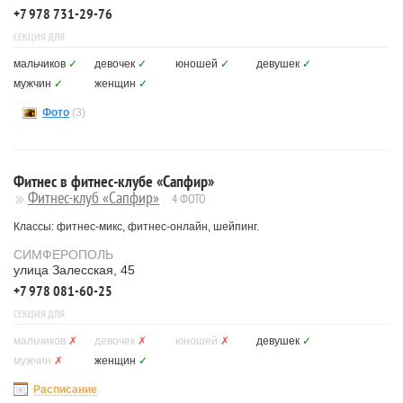
+7 978 731-29-76
СЕКЦИЯ ДЛЯ
мальчиков
✓
девочек
✓
юношей
✓
девушек
✓
мужчин
✓
женщин
✓
Фото
(3)
Фитнес в фитнес-клубе «Сапфир»
Фитнес-клуб «Сапфир»
4 ФОТО
Классы: фитнес-микс, фитнес-онлайн, шейпинг.
СИМФЕРОПОЛЬ
улица Залесская, 45
+7 978 081-60-25
СЕКЦИЯ ДЛЯ
мальчиков
✗
девочек
✗
юношей
✗
девушек
✓
мужчин
✗
женщин
✓
Расписание