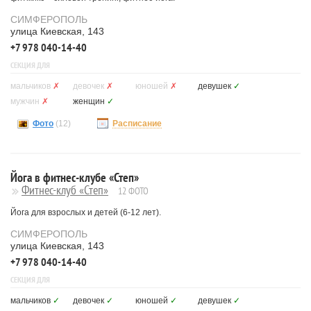
СИМФЕРОПОЛЬ
улица Киевская, 143
+7 978 040-14-40
СЕКЦИЯ ДЛЯ
мальчиков
✗
девочек
✗
юношей
✗
девушек
✓
мужчин
✗
женщин
✓
Фото
(12)
Расписание
Йога в фитнес-клубе «Степ»
Фитнес-клуб «Степ»
12 ФОТО
Йога для взрослых и детей (6-12 лет).
СИМФЕРОПОЛЬ
улица Киевская, 143
+7 978 040-14-40
СЕКЦИЯ ДЛЯ
мальчиков
✓
девочек
✓
юношей
✓
девушек
✓