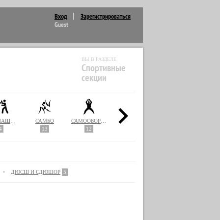
Вход
Зарегистрироваться
Guest
ВЫ В РАЗДЕЛЕ
Спортивные
секции
РУКОПАШНЫЙ БОЙ
САМБО
САМООБОРОНА
СПОРТИВНАЯ ГИМНАСТИКА
СТРЕЛЬБА
4
13
12
2
2
ДЮСШ И СДЮШОР
5