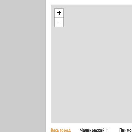
+
−
Весь город
Малиновский
(1)
Примо