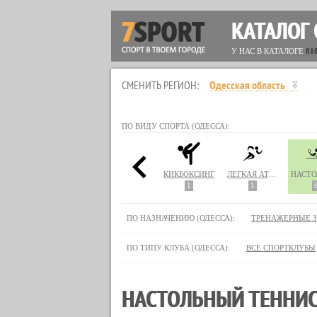
КАТАЛОГ
У НАС В КАТАЛОГЕ
81
СМЕНИТЬ РЕГИОН:
Одесская область
ПО ВИДУ СПОРТА (ОДЕССА):
ЙДО
ЙОГА
КАРАТЭ
КИКБОКСИНГ
ЛЕГКАЯ АТЛЕТИКА
41
33
1
1
ПО НАЗНАЧЕНИЮ (ОДЕССА):
ТРЕНАЖЕРНЫЕ 
ПО ТИПУ КЛУБА (ОДЕССА):
ВСЕ СПОРТКЛУБЫ
НАСТОЛЬНЫЙ ТЕННИС 