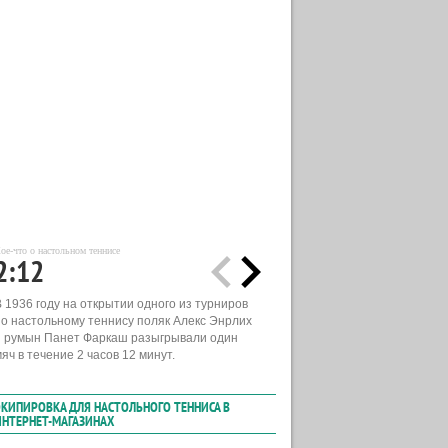
ое-что о настольном теннисе
2:12
В 1936 году на открытии одного из турниров
по настольному теннису поляк Алекс Энрлих
и румын Панет Фаркаш разыгрывали один
яч в течение 2 часов 12 минут.