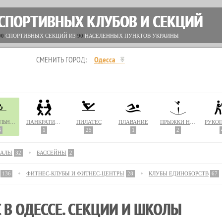
 СПОРТИВНЫХ КЛУБОВ И СЕКЦИЙ
00
СПОРТИВНЫХ СЕКЦИЙ ИЗ
90
НАСЕЛЕННЫХ ПУНКТОВ УКРАИНЫ
СМЕНИТЬ ГОРОД:
Одесса
НАСТОЛЬНЫЙ ТЕННИС
ПАНКРАТИОН
ПИЛАТЕС
ПЛАВАНИЕ
ПРЫЖКИ НА БАТУТЕ
6
1
25
1
2
ЗАЛЫ
32
БАССЕЙНЫ
2
136
ФИТНЕС-КЛУБЫ И ФИТНЕС-ЦЕНТРЫ
28
КЛУБЫ ЕДИНОБОРСТВ
67
В ОДЕССЕ. СЕКЦИИ И ШКОЛЫ