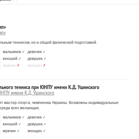
мп»
мп»
ольным теннисом, но и общей физической подготовкой.
мальчиков
✓
девочек
✓
юношей
✓
девушек
✓
мужчин
✗
женщин
✗
ольного тенниса при ЮНПУ имени К.Д. Ушинского
ЮНПУ имени К.Д. Ушинского
дит мастер спорта, чемпионка Украины. Возможны индивидуальные
 среди всех желающих.
мальчиков
✓
девочек
✓
юношей
✓
девушек
✓
мужчин
✓
женщин
✓