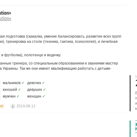
ution»
ution»
ая подготовка (скакалка, умение балансировать, развитие всех групп
, тренировка на столе (техника, тактика, психология), и лечебная
и футболка), полотенце и водичку.
анные тренера, со специальным образованием и званиями мастер
а Украины. Так же они имеют квалификацию работать с детьми-
К
мальчиков
✓
девочек
✓
юношей
✓
девушек
✓
мужчин
✓
женщин
✓
ий
2019.08.12
м