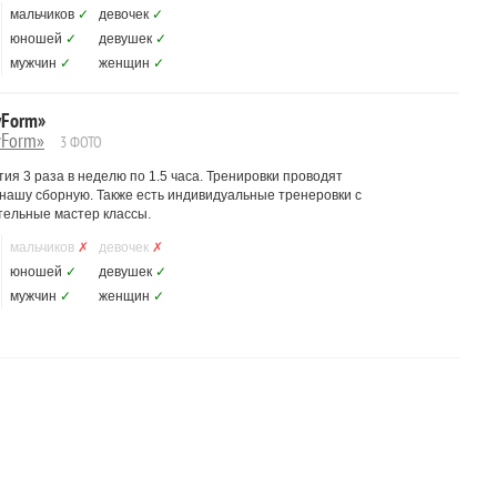
мальчиков
✓
девочек
✓
юношей
✓
девушек
✓
мужчин
✓
женщин
✓
yForm»
yForm»
3 ФОТО
тия 3 раза в неделю по 1.5 часа. Тренировки проводят
ашу сборную. Также есть индивидуальные тренеровки с
тельные мастер классы.
мальчиков
✗
девочек
✗
юношей
✓
девушек
✓
мужчин
✓
женщин
✓