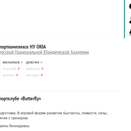
 спорткомплексе НУ ОЮА
 Одесской Национальной Юридической Академии
мальчиков
✓
девочек
✓
юношей
✗
девушек
✗
мужчин
✗
женщин
✗
ортклубе «Butterfly»
готовка. В игровой форме развитие быстроты, ловкости, силы,
ятия с тренером.
рина Леонидовна.