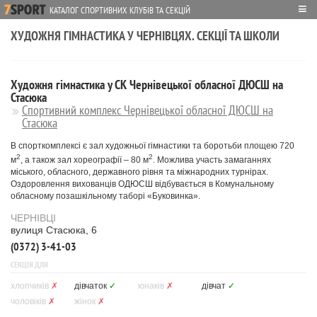
≡
КАТАЛОГ СПОРТИВНИХ КЛУБІВ ТА СЕКЦІЙ
ХУДОЖНЯ ГІМНАСТИКА У ЧЕРНІВЦЯХ. СЕКЦІЇ ТА ШКОЛИ
Художня гімнастика у СК Чернівецької обласної ДЮСШ на
Стасюка
Спортивний комплекс Чернівецької обласної ДЮСШ на
Стасюка
В спорткомплексі є зал художньої гімнастики та боротьби площею 720
2
2
м
, а також зал хореографії – 80 м
. Можлива участь замаганнях
міського, обласного, державного рівня та міжнародних турнірах.
Оздоровлення вихованців ОДЮСШ відбувається в Комунальному
обласному позашкільному таборі «Буковинка».
ЧЕРНІВЦІ
вулиця Стасюка, 6
(0372) 3-41-03
СЕКЦІЯ ДЛЯ
хлопчиків
✗
дівчаток
✓
юнаків
✗
дівчат
✓
чоловіків
✗
жінок
✗