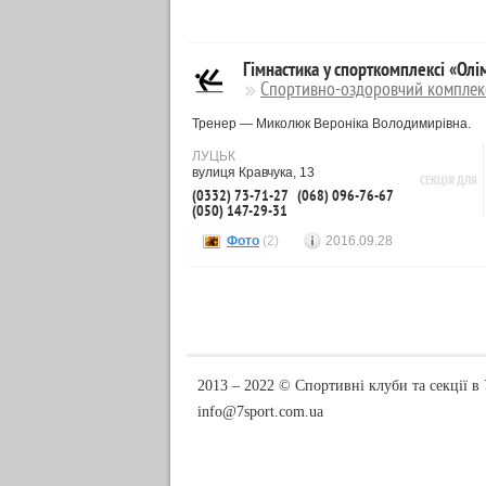
Гімнастика у спорткомплексі «Олі
Спортивно-оздоровчий комплек
Тренер — Миколюк Вероніка Володимирівна.
ЛУЦЬК
вулиця Кравчука, 13
СЕКЦІЯ ДЛЯ
(0332) 73-71-27
(068) 096-76-67
(050) 147-29-31
Фото
(2)
2016.09.28
2013 ‒ 2022 © Спортивні клуби та секції в 
info@7sport.com.ua