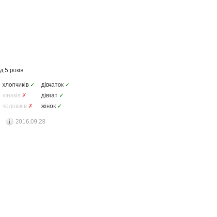
 5 років.
хлопчиків
✓
дівчаток
✓
юнаків
✗
дівчат
✓
чоловіків
✗
жінок
✓
2016.09.28