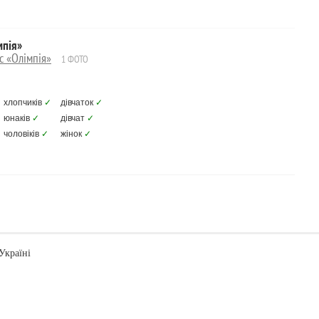
мпія»
с «Олімпія»
1 ФОТО
хлопчиків
✓
дівчаток
✓
юнаків
✓
дівчат
✓
чоловіків
✓
жінок
✓
Україні