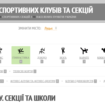
СПОРТИВНИХ КЛУБІВ ТА СЕКЦІЙ
0
СПОРТИВНИХ СЕКЦІЙ З
90
НАСЕЛЕНИХ ПУНКТІВ УКРАЇНИ
ЗМІНИТИ МІСТО:
Луцьк
КС
ГІМНАСТИКА
ДЗЮДО
ЙОГА
КАРАТЕ
КІКБ
1
4
1
5
3
ЛИ
8
ТЕНІСНІ КОРТИ
2
21
ФІТНЕС-КЛУБИ ТА ФІТНЕС-ЦЕНТРИ
8
КЛУБИ ЄДИНОБОРСТВ
7
. СЕКЦІЇ ТА ШКОЛИ