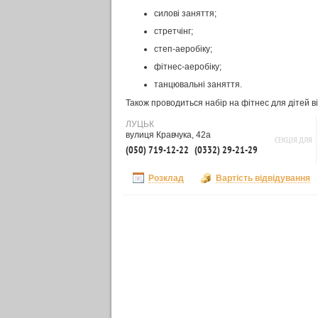
силові заняття;
стретчінг;
степ-аеробіку;
фітнес-аеробіку;
танцювальні заняття.
Також проводиться набір на фітнес для дітей від
ЛУЦЬК
вулиця Кравчука, 42а
СЕКЦІЯ ДЛЯ
(050) 719-12-22
(0332) 29-21-29
Розклад
Вартість відвідування