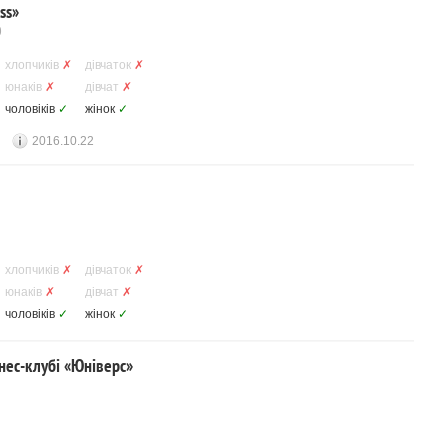
ss»
О
хлопчиків
✗
дівчаток
✗
юнаків
✗
дівчат
✗
чоловіків
✓
жінок
✓
2016.10.22
хлопчиків
✗
дівчаток
✗
юнаків
✗
дівчат
✗
чоловіків
✓
жінок
✓
ітнес-клубі «Юніверс»