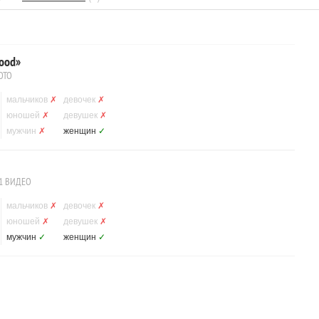
wood»
ОТО
мальчиков
✗
девочек
✗
юношей
✗
девушек
✗
мужчин
✗
женщин
✓
1 ВИДЕО
мальчиков
✗
девочек
✗
юношей
✗
девушек
✗
мужчин
✓
женщин
✓