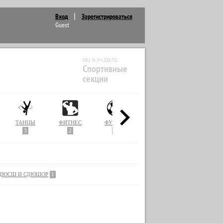
Вход
Зарегистрироваться
Guest
ВЫ В РАЗДЕЛЕ
Спортивные
секции
ТАНЦЫ
ФИТНЕС
ФУТБОЛ
3
2
1
ДЮСШ И СДЮШОР
1